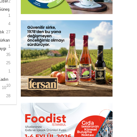
 Özer
2
 Güneş
1
4
tık
27
Gürkan
1
aygı
35
25
1
Kadın
10
10
28