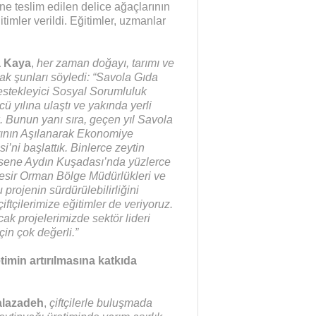
erine teslim edilen delice ağaçlarının
ğitimler verildi. Eğitimler, uzmanlar
a Kaya
,
her zaman doğayı, tarımı ve
rak şunları söyledi: “
Savola Gıda
Destekleyici Sosyal Sorumluluk
ü yılına ulaştı ve yakında yerli
k. Bunun yanı sıra, geçen yıl Savola
arının Aşılanarak Ekonomiye
’ni başlattık. Binlerce zeytin
sene Aydın Kuşadası’nda yüzlerce
ıkesir Orman Bölge Müdürlükleri ve
 projenin sürdürülebilirliğini
tçilerimize eğitimler de veriyoruz.
ak projelerimizde sektör lideri
in çok değerli.”
imin artırılmasına katkıda
alazadeh
,
çiftçilerle buluşmada