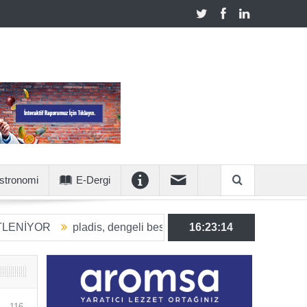
stronomi
E-Dergi
pladis, dengeli beslenmeye katkı sunan ürün hacmini 2030’a 
16:23:15
116