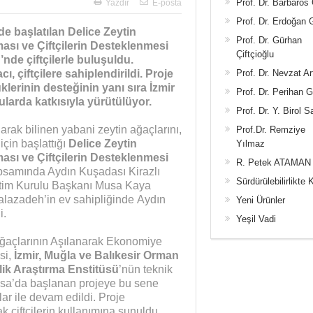
Prof. Dr. Barbaros
Yazdır
E-posta
Prof. Dr. Erdoğan
 başlatılan Delice Zeytin
Prof. Dr. Gürhan
sı ve Çiftçilerin Desteklenmesi
Çiftçioğlu
’nde çiftçilerle buluşuldu.
Prof. Dr. Nevzat Ar
, çiftçilere sahiplendirildi. Proje
lerinin desteğinin yanı sıra İzmir
Prof. Dr. Perihan 
ularda katkısıyla yürütülüyor.
Prof. Dr. Y. Birol S
ak bilinen yabani zeytin ağaçlarını,
Prof.Dr. Remziye
çin başlattığı
Delice Zeytin
Yılmaz
sı ve Çiftçilerin Desteklenmesi
R. Petek ATAMAN
psamında Aydın Kuşadası Kirazlı
Sürdürülebilirlikte 
tim Kurulu Başkanı Musa Kaya
lazadeh’in ev sahipliğinde Aydın
Yeni Ürünler
i.
Yeşil Vadi
Ağaçlarının Aşılanarak Ekonomiye
si,
İzmir, Muğla ve Balıkesir Orman
lik Araştırma Enstitüsü
’nün teknik
anisa’da başlanan projeye bu sene
r ile devam edildi. Proje
 çiftçilerin kullanımına sunuldu.