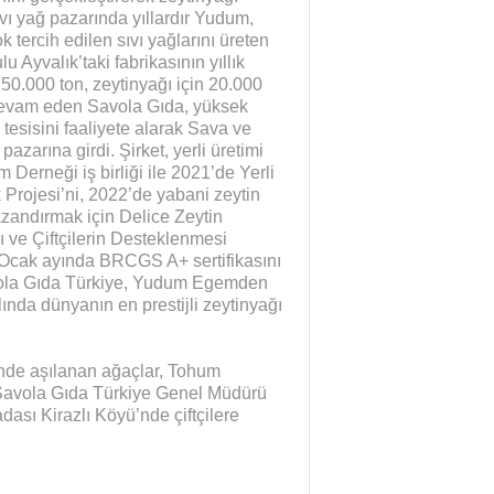
vı yağ pazarında yıllardır Yudum,
tercih edilen sıvı yağlarını üreten
 Ayvalık’taki fabrikasının yıllık
150.000 ton, zeytinyağı için 20.000
 devam eden Savola Gıda, yüksek
tesisini faaliyete alarak Sava ve
pazarına girdi. Şirket, yerli üretimi
 Derneği iş birliği ile 2021’de Yerli
Projesi’ni, 2022’de yabani zeytin
azandırmak için Delice Zeytin
 ve Çiftçilerin Desteklenmesi
lı Ocak ayında BRCGS A+ sertifikasını
Savola Gıda Türkiye, Yudum Egemden
ında dünyanın en prestijli zeytinyağı
nde aşılanan ağaçlar, Tohum
Savola Gıda Türkiye Genel Müdürü
sı Kirazlı Köyü’nde çiftçilere