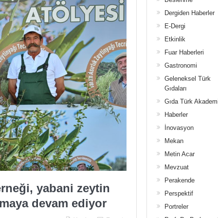
Dergiden Haberler
E-Dergi
Etkinlik
Fuar Haberleri
Gastronomi
Geleneksel Türk
Gıdaları
Gıda Türk Akadem
Haberler
İnovasyon
Mekan
Metin Acar
Mevzuat
Perakende
eği, yabani zeytin
Perspektif
rmaya devam ediyor
Portreler