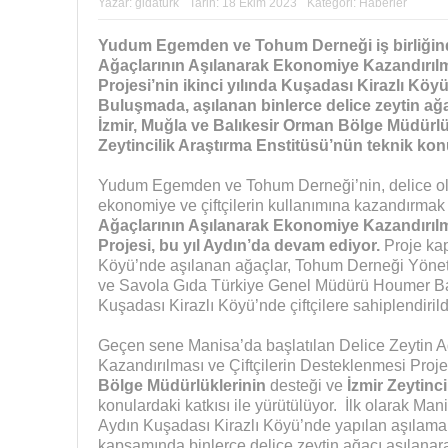
Yazar:
gidaturk
Tarih:
18 Ekim 2023
Kategori:
Haberler
Yudum Egemden ve Tohum Derneği iş birliğinde
Ağaçlarının Aşılanarak Ekonomiye Kazandırılma
Projesi’nin ikinci yılında Kuşadası Kirazlı Köyü
Buluşmada, aşılanan binlerce delice zeytin ağacı
İzmir, Muğla ve Balıkesir Orman Bölge Müdürlük
Zeytincilik Araştırma Enstitüsü’nün teknik kon
Yudum Egemden ve Tohum Derneği’nin, delice olar
ekonomiye ve çiftçilerin kullanımına kazandırmak i
Ağaçlarının Aşılanarak Ekonomiye Kazandırılma
Projesi, bu yıl Aydın’da devam ediyor.
Proje ka
Köyü’nde aşılanan ağaçlar, Tohum Derneği Yöne
ve Savola Gıda Türkiye Genel Müdürü Houmer Ba
Kuşadası Kirazlı Köyü’nde çiftçilere sahiplendirild
Geçen sene Manisa’da başlatılan
Delice Zeytin 
Kazandırılması ve Çiftçilerin Desteklenmesi Proje
Bölge Müdürlüklerinin
desteği ve
İzmir Zeytinci
konulardaki katkısı ile yürütülüyor. İlk olarak M
Aydın Kuşadası Kirazlı Köyü’nde yapılan aşılamala
kapsamında binlerce delice zeytin ağacı aşılanarak