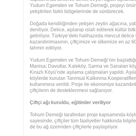
Yudum Egemden ve Tohum Derneği, projeyi önümüz
yetiştirilen farklı bölgelerinde de sürdürecek.
Doğada kendiliğinden yetişen zeytin ağacına, yaba
deniliyor. Delice, aşılanıp ıslah edilerek kültür bi
getiriliyor. Türkiye’deki halihazırda mevcut delic
kazandırılmasının, çiftçimize ve ülkemize en az 6
tahmin ediliyor.
Yudum Egemden ve Tohum Derneği’nin başlattığı p
Manisa; Davutlar, Kaleköy, Sarma ve Sarıalan köy
Kirazlı Köyü’nde aşılama çalışmaları yapıldı. Aşı
köylerde kurulan Tarımsal Kalkınma Kooperatifleri a
kullanımına verildi. Proje ile ekonomiye kazandırı
çiftçilerin de desteklenmesi sağlanıyor.
Çiftçi ağı kuruldu, eğitimler veriliyor
Tohum Derneği tarafından proje kapsamında köylerd
sayesinde, çiftçiler tüm faaliyetler hakkında bilgile
de bu ağ üzerinden çiftçilerle paylaşılıyor.