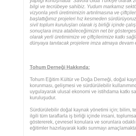
yaptığı konuşmada “Savola Gıda Türkiye olarak ze
bilgi ve tecrübeye sahibiz. Yudum markamız sekt
vizyonla yerli üretimimizin artırılmasına ve çiftçi
başlattığımız projeleri hız kesmeden sürdürüyoruz. 
sivil toplum kuruluşları olarak iş birliği içinde çal
sonuçlara imza atabileceğimizin net bir gösterges
olarak yerli üretimimize ve çiftçilerimize katkı sağ
dünyaya tanıtacak projelere imza atmaya devam e
Tohum Derneği Hakkında:
Tohum Eğitim Kültür ve Doğa Derneği, doğal kay
korunması, gelişmesi ve sürdürülebilir kullanımınd
uygulayarak ulusal ekonomi ve istihdama katkı sa
kuruluşudur.
Sürdürülebilir doğal kaynak yönetimi için; bilim, t
ilgili tüm taraflarla iş birliği içinde insani, toplum
göstererek, çevresel konulara ve sorunlara odaklı
eğitimler hazırlayarak katkı sunmayı amaçlamakta