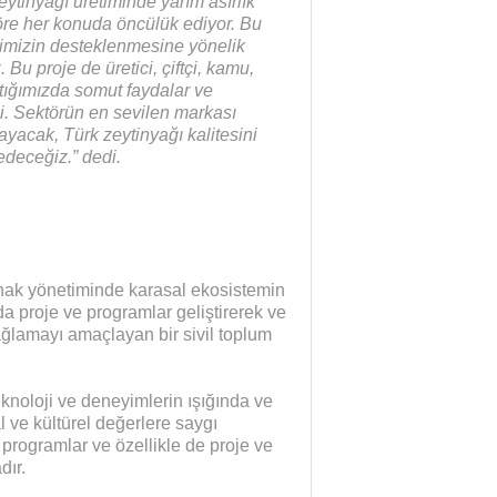
ytinyağı üretiminde yarım asırlık
öre her konuda öncülük ediyor. Bu
lerimizin desteklenmesine yönelik
Bu proje de üretici, çiftçi, kamu,
ıştığımızda somut faydalar ve
i. Sektörün en sevilen markası
layacak, Türk zeytinyağı kalitesini
deceğiz.” dedi.
nak yönetiminde karasal ekosistemin
a proje ve programlar geliştirerek ve
ğlamayı amaçlayan bir sivil toplum
eknoloji ve deneyimlerin ışığında ve
sal ve kültürel değerlere saygı
Sağlık mı Siyaset mi?
Şubat Ayı Azizliği
 programlar ve özellikle de proje ve
dır.