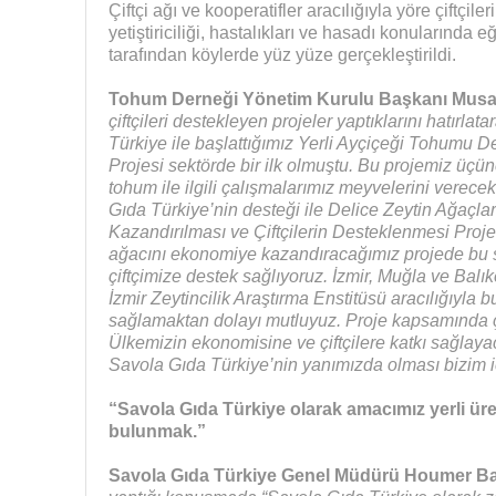
Çiftçi ağı ve kooperatifler aracılığıyla yöre çiftçil
yetiştiriciliği, hastalıkları ve hasadı konularında e
tarafından köylerde yüz yüze gerçekleştirildi.
Tohum Derneği Yönetim Kurulu Başkanı Mus
çiftçileri destekleyen projeler yaptıklarını hatırlata
Türkiye ile başlattığımız Yerli Ayçiçeği Tohumu 
Projesi sektörde bir ilk olmuştu. Bu projemiz üçünc
tohum ile ilgili çalışmalarımız meyvelerini verece
Gıda Türkiye’nin desteği ile Delice Zeytin Ağaçl
Kazandırılması ve Çiftçilerin Desteklenmesi Projesi
ağacını ekonomiye kazandıracağımız projede bu 
çiftçimize destek sağlıyoruz. İzmir, Muğla ve Bal
İzmir Zeytincilik Araştırma Enstitüsü aracılığıyla bu
sağlamaktan dolayı mutluyuz. Proje kapsamında çif
Ülkemizin ekonomisine ve çiftçilere katkı sağlayac
Savola Gıda Türkiye’nin yanımızda olması bizim iç
“Savola Gıda Türkiye olarak amacımız yerli üret
bulunmak.”
Savola Gıda Türkiye Genel Müdürü Houmer B