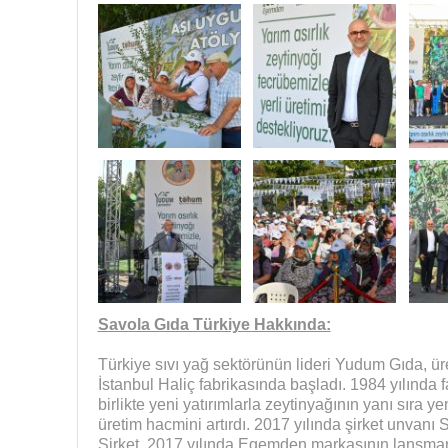
Savola Gıda Türkiye Hakkında:
Türkiye sıvı yağ sektörünün lideri Yudum Gıda, üre
İstanbul Haliç fabrikasında başladı. 1984 yılında 
birlikte yeni yatırımlarla zeytinyağının yanı sıra 
üretim hacmini artırdı. 2017 yılında şirket unvanı 
Şirket, 2017 yılında Egemden markasının lansmanı