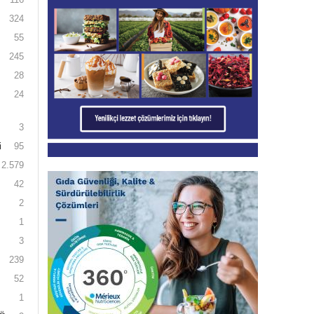
324
55
245
28
24
3
i
95
2.579
42
2
1
3
239
52
1