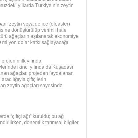
deki yıllarda Türkiye’nin zeytin
ni zeytin veya delice (oleaster)
tkisine dönüştürülüp verimli hale
e türü ağaçların aşılanarak ekonomiye
0 milyon dolar katkı sağlayacağı
rojenin ilk yılında
lerinde ikinci yılında da Kuşadası
lanan ağaçlar, projeden faydalanan
racılığıyla çiftçilerin
lan zeytin ağaçları sayesinde
e “çiftçi ağı” kuruldu; bu ağ
ndirilirken, dönemlik tarımsal bilgiler