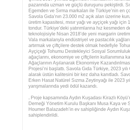
pazarında uzman ve güçlü duruşunu pekiştirdi. Sı
Egemden ve Sırma markaları ile Türkiye’nin en çok 
Savola Gıda’nın 23.000 m2 açık alan üzerine kurulu
üretim kapasitesi, mısır yağı ve ayçiçek yağı için 
tondur. Türkiye’deki yatırımlarına hız kesmeden
teknolojisiyle Nisan 2018’de yeni margarin üretim 
Vala markalarıyla endüstriyel ve pastacılık yağları 
artırmak ve çiftçilere destek olmak hedefiyle Tohum
Ayçiçeği Tohumu Destekleyici Sosyal Sorumluluk 
ağaçlarını, ekonomiye ve çiftçilerin kullanımına k
Ağaçlarının Aşılanarak Ekonomiye Kazandırılması
Projesi’ni başlattı. Savola Gıda Türkiye, 2023 yı
alarak üstün kalitesini bir kez daha kanıtladı. 
Erken Hasat Natürel Sızma Zeytinyağı ile 2023 yıl
yarışmalarında yedi ödül kazandı.
.
Proje kapsamında Aydın Kuşadası Kirazlı Köyü’
Derneği Yönetim Kurulu Başkanı Musa Kaya ve 
Houmer Balazadeh’in ev sahipliğinde Aydın Kuşada
sahiplendirildi.