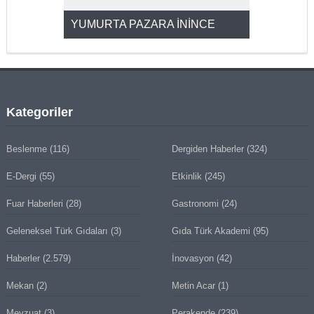
YUMURTA PAZARA İNİNCE
2025’ten 2
Kategoriler
Beslenme
(116)
Dergiden Haberler
(324)
E-Dergi
(55)
Etkinlik
(245)
Fuar Haberleri
(28)
Gastronomi
(24)
Geleneksel Türk Gıdaları
(3)
Gıda Türk Akademi
(95)
Haberler
(2.579)
İnovasyon
(42)
Mekan
(2)
Metin Acar
(1)
Mevzuat
(3)
Perakende
(239)