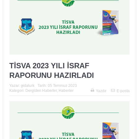
TİSVA 2023 YILI İSRAF
RAPORUNU HAZIRLADI
Yazar:
gidaturk
Tarih:
05 Temmuz 2023
Kategori:
Dergiden Haberler
,
Haberler
Yazdır
E-posta