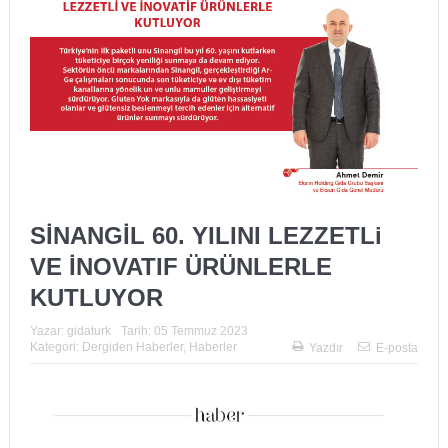
SİNANGİL 60. YILINI LEZZETLi
VE İNOVATIF ÜRÜNLERLE
KUTLUYOR
Yazar:
gidaturk
Tarih:
05 Temmuz 2023
Kategori:
Dergiden Haberler
,
Haberler
Yazdır
E-posta