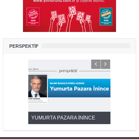
PERSPEKTİF
YUMURTA PAZARA İNİNCE
2025’ten 2