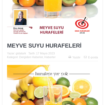
MEYVE SUYU HURAFELERİ
Yazar:
gidaturk
Tarih:
17 Mayıs 2023
Kategori:
Dergiden Haberler
,
Haberler
Yazdır
E-posta