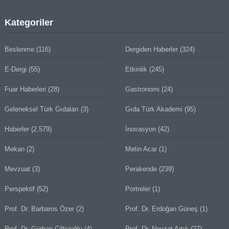
Kategoriler
Beslenme
(116)
Dergiden Haberler
(324)
E-Dergi
(55)
Etkinlik
(245)
Fuar Haberleri
(28)
Gastronomi
(24)
Geleneksel Türk Gıdaları
(3)
Gıda Türk Akademi
(95)
Haberler
(2.579)
İnovasyon
(42)
Mekan
(2)
Metin Acar
(1)
Mevzuat
(3)
Perakende
(239)
Perspektif
(52)
Portreler
(1)
Prof. Dr. Barbaros Özer
(2)
Prof. Dr. Erdoğan Güneş
(1)
Prof. Dr. Gürhan Çiftçioğlu
(4)
Prof. Dr. Nevzat Artık
(27)