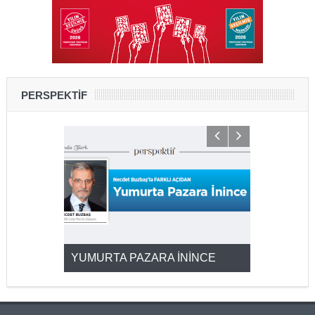
PERSPEKTİF
YUMURTA PAZARA İNİNCE
2025’ten 2