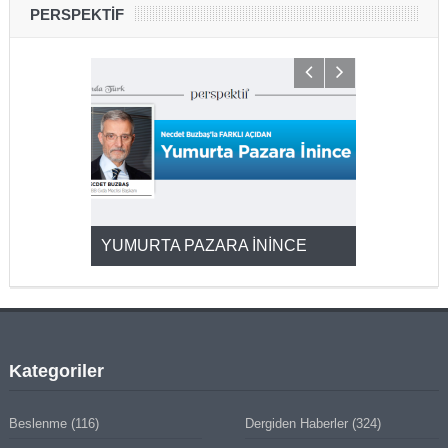
PERSPEKTİF
YUMURTA PAZARA İNİNCE
2025’ten 2
Kategoriler
Beslenme
(116)
Dergiden Haberler
(324)