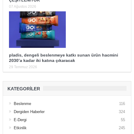
07 Ağustos 2026
pladis, dengeli beslenmeye katkı sunan ürün hacmini
2030’a kadar iki katına çıkaracak
29 Temmuz 2026
KATEGORILER
Beslenme
116
Dergiden Haberler
324
E-Dergi
55
Etkinlik
245