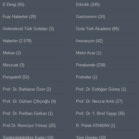
E-Dergi
(55)
Etkinlik
(245)
Fuar Haberleri
(28)
Gastronomi
(24)
Geleneksel Türk Gıdaları
(3)
Gıda Türk Akademi
(95)
Haberler
(2.579)
İnovasyon
(42)
Mekan
(2)
Metin Acar
(1)
Mevzuat
(3)
Perakende
(239)
Perspektif
(52)
Portreler
(1)
Prof. Dr. Barbaros Özer
(2)
Prof. Dr. Erdoğan Güneş
(1)
Prof. Dr. Gürhan Çiftçioğlu
(4)
Prof. Dr. Nevzat Artık
(27)
Prof. Dr. Perihan Gürkan
(1)
Prof. Dr. Y. Birol Saygı
(35)
Prof.Dr. Remziye Yılmaz
(25)
R. Petek ATAMAN
(1)
Sürdürülebilirlikte Kadın
(10)
Yeni Ürünler
(10)