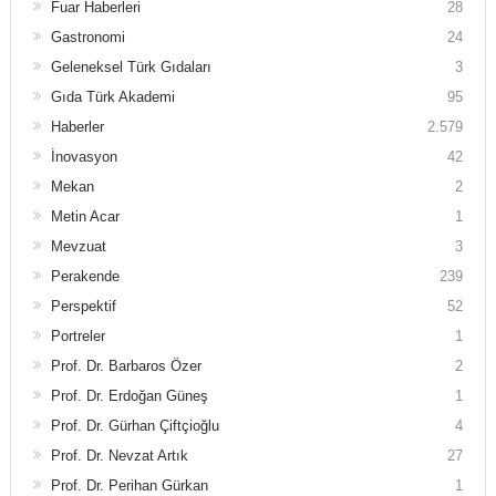
Fuar Haberleri
28
Gastronomi
24
Geleneksel Türk Gıdaları
3
Gıda Türk Akademi
95
Haberler
2.579
İnovasyon
42
Mekan
2
Metin Acar
1
Mevzuat
3
Perakende
239
Perspektif
52
Portreler
1
Prof. Dr. Barbaros Özer
2
Prof. Dr. Erdoğan Güneş
1
Prof. Dr. Gürhan Çiftçioğlu
4
Prof. Dr. Nevzat Artık
27
Prof. Dr. Perihan Gürkan
1