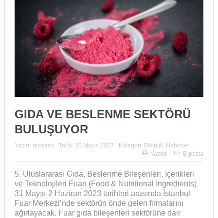
GIDA VE BESLENME SEKTÖRÜ
BULUŞUYOR
Yazar:
gidaturk
Tarih:
26 Mayıs 2023
Kategori:
Etkinlik
,
Haberler
Yazdır
E-posta
5. Uluslararası Gıda, Beslenme Bileşenleri, İçerikleri
ve Teknolojileri Fuarı (Food & Nutritional Ingredients)
31 Mayıs-2 Haziran 2023 tarihleri arasında İstanbul
Fuar Merkezi’nde sektörün önde gelen firmalarını
ağırlayacak. Fuar gıda bileşenleri sektörüne dair