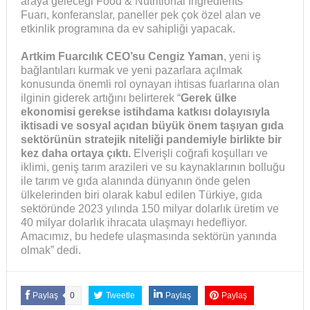
araya geleceği Food & Nutritional Ingredients
Fuarı, konferanslar, paneller pek çok özel alan ve
etkinlik programına da ev sahipliği yapacak.
Artkim Fuarcılık CEO’su Cengiz Yaman
, yeni iş
bağlantıları kurmak ve yeni pazarlara açılmak
konusunda önemli rol oynayan ihtisas fuarlarına olan
ilginin giderek artığını belirterek “
Gerek ülke
ekonomisi gerekse istihdama katkısı dolayısıyla
iktisadi ve sosyal açıdan büyük önem taşıyan gıda
sektörünün stratejik niteliği pandemiyle birlikte bir
kez daha ortaya çıktı.
Elverişli coğrafi koşulları ve
iklimi, geniş tarım arazileri ve su kaynaklarının bolluğu
ile tarım ve gıda alanında dünyanın önde gelen
ülkelerinden biri olarak kabul edilen Türkiye, gıda
sektöründe 2023 yılında 150 milyar dolarlık üretim ve
40 milyar dolarlık ihracata ulaşmayı hedefliyor.
Amacımız, bu hedefe ulaşmasında sektörün yanında
olmak” dedi.
Paylaş
0
Tweetle
Paylaş
Paylaş