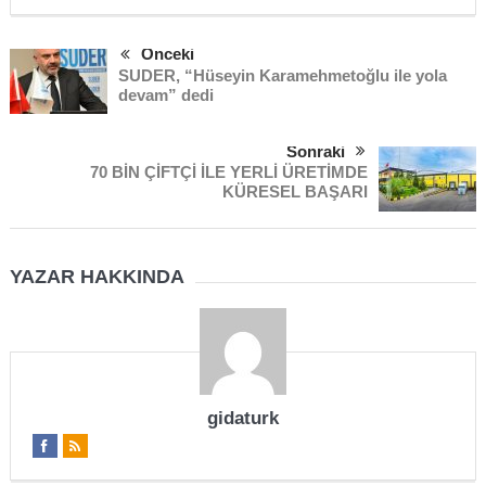
Önceki
SUDER, “Hüseyin Karamehmetoğlu ile yola
devam” dedi
Sonraki
70 BİN ÇİFTÇİ İLE YERLİ ÜRETİMDE
KÜRESEL BAŞARI
YAZAR HAKKINDA
gidaturk