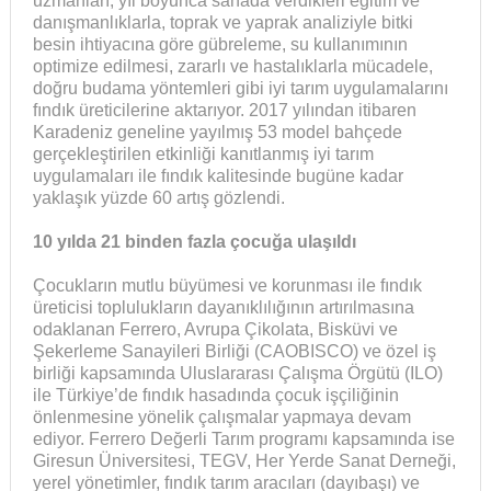
uzmanları, yıl boyunca sahada verdikleri eğitim ve
danışmanlıklarla, toprak ve yaprak analiziyle bitki
besin ihtiyacına göre gübreleme, su kullanımının
optimize edilmesi, zararlı ve hastalıklarla mücadele,
doğru budama yöntemleri gibi iyi tarım uygulamalarını
fındık üreticilerine aktarıyor. 2017 yılından itibaren
Karadeniz geneline yayılmış 53 model bahçede
gerçekleştirilen etkinliği kanıtlanmış iyi tarım
uygulamaları ile fındık kalitesinde bugüne kadar
yaklaşık yüzde 60 artış gözlendi.
10 yılda 21 binden fazla çocuğa ulaşıldı
Çocukların mutlu büyümesi ve korunması ile fındık
üreticisi toplulukların dayanıklılığının artırılmasına
odaklanan Ferrero, Avrupa Çikolata, Bisküvi ve
Şekerleme Sanayileri Birliği (CAOBISCO) ve özel iş
birliği kapsamında Uluslararası Çalışma Örgütü (ILO)
ile Türkiye’de fındık hasadında çocuk işçiliğinin
önlenmesine yönelik çalışmalar yapmaya devam
ediyor. Ferrero Değerli Tarım programı kapsamında ise
Giresun Üniversitesi, TEGV, Her Yerde Sanat Derneği,
yerel yönetimler, fındık tarım aracıları (dayıbaşı) ve