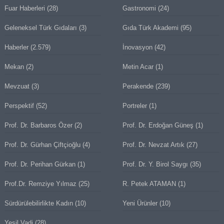
Fuar Haberleri
(28)
Gastronomi
(24)
Geleneksel Türk Gıdaları
(3)
Gıda Türk Akademi
(95)
Haberler
(2.579)
İnovasyon
(42)
Mekan
(2)
Metin Acar
(1)
Mevzuat
(3)
Perakende
(239)
Perspektif
(52)
Portreler
(1)
Prof. Dr. Barbaros Özer
(2)
Prof. Dr. Erdoğan Güneş
(1)
Prof. Dr. Gürhan Çiftçioğlu
(4)
Prof. Dr. Nevzat Artık
(27)
Prof. Dr. Perihan Gürkan
(1)
Prof. Dr. Y. Birol Saygı
(35)
Prof.Dr. Remziye Yılmaz
(25)
R. Petek ATAMAN
(1)
Sürdürülebilirlikte Kadın
(10)
Yeni Ürünler
(10)
Yeşil Vadi
(28)