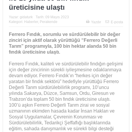
üreticisine ulaştı
Yazar:
gidaturk
Tarih:
09 Mayıs 2023
Kategori:
Haberler
,
Perakende
Yazdır
E-posta
Ferrero Fındık, sorumlu ve sürdürülebilir bir değer
zinciri için aktif olarak yürüttüğü “Ferrero Değerli
Tarım” programıyla, 100 bin hektar alanda 50 bin
fındık üreticisine ulaştı
.
Ferrero Fındık, kaliteli ve sürdürülebilir fındığın gelişimi
için değer zincirinin sürekli iyileşmesine odaklanmaya
devam ediyor. Ferrero Fındık’ın “herkes için değer
yaratan bir fındık sektörü” hedefiyle yürüttüğü Ferrero
Değerli Tarım sürdürülebilirlik programı, 10’uncu
yılında Sakarya, Düzce, Samsun, Ordu, Giresun ve
Trabzon’da toplam 50 bin fındık üreticisine ulaştı.
100’ü aşkın Ferrero Değerli Tarım zirai ve sosyal
uzmanının ekimden hasada kadar İnsan Hakları ve
Sosyal Uygulamalar, Çevrenin Korunması ve
Sürdürülebilirlik, Tedarikçi Şeffaflığı başlıklarında
eğitim, sahada danışmanlık ve sürekli bilgi desteği