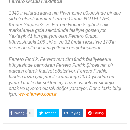
Ferrero Grubu Hakkında
1940’lı yıllarda İtalya’nın Piyemonte bölgesinde bir aile
şirketi olarak kurulan Ferrero Grubu, NUTELLA®,
Kinder Surprise® ve Ferrero Rocher® gibi ikonik
markalarıyla gıda sektöründe faaliyet gösteriyor.
Yaklaşık 41 bin çalışanı olan Ferrero Grubu,
bünyesindeki 109 şirket ve 32 üretim tesisiyle 170’in
üzerinde ülkede faaliyetlerini gerçekleştiriyor.
Ferrero Fındık, Ferrero’nun tüm fındık faaliyetlerini
bünyesinde barındıran Ferrero Fındık Şirketi’nin bir
parçası olarak faaliyet gösteriyor. Ferrero Fındık,
binden fazla çalışanı ile kurulduğu 2014 yılından bu
yana Türk fındık sektörü için uzun vadeli bir stratejik
ortak ve işveren olarak değer yaratıyor. Daha fazla bilgi
için:
www.ferrero.com.tr
Paylaş
0
Tweetle
Paylaş
Paylaş