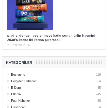
pladis, dengeli beslenmeye katkı sunan ürün hacmini
2030’a kadar iki katına çıkaracak
29 Temmuz 2026
KATEGORILER
Beslenme
116
Dergiden Haberler
324
E-Dergi
55
Etkinlik
245
Fuar Haberleri
28
Gastronomi
24