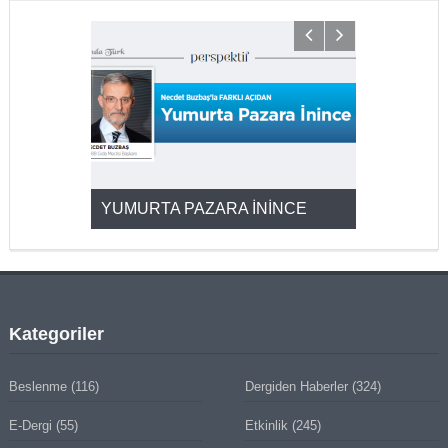
YUMURTA PAZARA İNİNCE
2025’ten 2
Kategoriler
Beslenme
(116)
Dergiden Haberler
(324)
E-Dergi
(55)
Etkinlik
(245)