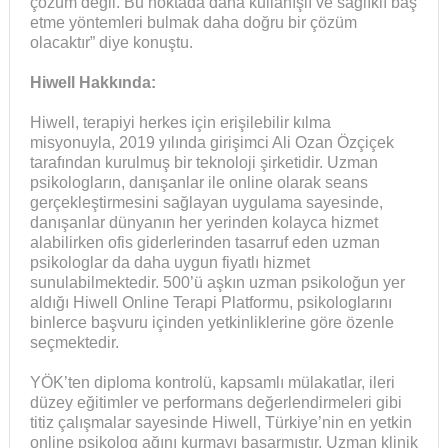
çözüm değil. Bu noktada daha kullanışlı ve sağlıklı baş
etme yöntemleri bulmak daha doğru bir çözüm
olacaktır” diye konuştu.
Hiwell Hakkında:
Hiwell, terapiyi herkes için erişilebilir kılma
misyonuyla, 2019 yılında girişimci Ali Ozan Özçiçek
tarafından kurulmuş bir teknoloji şirketidir. Uzman
psikologların, danışanlar ile online olarak seans
gerçekleştirmesini sağlayan uygulama sayesinde,
danışanlar dünyanın her yerinden kolayca hizmet
alabilirken ofis giderlerinden tasarruf eden uzman
psikologlar da daha uygun fiyatlı hizmet
sunulabilmektedir. 500’ü aşkın uzman psikoloğun yer
aldığı Hiwell Online Terapi Platformu, psikologlarını
binlerce başvuru içinden yetkinliklerine göre özenle
seçmektedir.
YÖK’ten diploma kontrolü, kapsamlı mülakatlar, ileri
düzey eğitimler ve performans değerlendirmeleri gibi
titiz çalışmalar sayesinde Hiwell, Türkiye’nin en yetkin
online psikolog ağını kurmayı başarmıştır. Uzman klinik