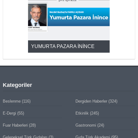
YUMURTA PAZARA İNİNCE
2025’ten 2
Kategoriler
Beslenme
(116)
Dergiden Haberler
(324)
E-Dergi
(55)
Etkinlik
(245)
Fuar Haberleri
(28)
Gastronomi
(24)
Geleneksel Türk Gıdaları
(3)
Gıda Türk Akademi
(95)