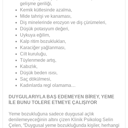
gelişme geriliği,
Kemik kütlesinde azalma,
Mide tahrişi ve kanaması,
Diş minelerinde erozyon ve diş çürümeleri,
Düşük potasyum değeri,
Uykuya eğilim,
Kalp ritim bozuklukları,
Karaciğer yağlanması,
Cilt kuruluğu,
Tüylenmede artış,
Kabızlık,
Düşük beden ısısı,
Saç dökülmesi,
Kadınlarda regl olamama…
DUYGULARIYLA BAŞ EDEMEYEN BİREY, YEME
İLE BUNU TOLERE ETMEYE ÇALIŞIYOR
Yeme bozukluğuna sadece duygusal açlık
denilemeyeceğinin altını çizen Klinik Psikolog Selin
Çelen, “Duygusal yeme bozukluğunda kişiler, herhangi