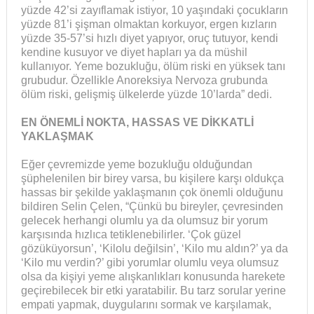
yüzde 42’si zayıflamak istiyor, 10 yaşındaki çocukların
yüzde 81’i şişman olmaktan korkuyor, ergen kızların
yüzde 35-57’si hızlı diyet yapıyor, oruç tutuyor, kendi
kendine kusuyor ve diyet hapları ya da müshil
kullanıyor. Yeme bozukluğu, ölüm riski en yüksek tanı
grubudur. Özellikle Anoreksiya Nervoza grubunda
ölüm riski, gelişmiş ülkelerde yüzde 10’larda” dedi.
EN ÖNEMLİ NOKTA, HASSAS VE DİKKATLİ
YAKLAŞMAK
Eğer çevremizde yeme bozukluğu olduğundan
şüphelenilen bir birey varsa, bu kişilere karşı oldukça
hassas bir şekilde yaklaşmanın çok önemli olduğunu
bildiren Selin Çelen, “Çünkü bu bireyler, çevresinden
gelecek herhangi olumlu ya da olumsuz bir yorum
karşısında hızlıca tetiklenebilirler. ‘Çok güzel
gözüküyorsun’, ‘Kilolu değilsin’, ‘Kilo mu aldın?’ ya da
‘Kilo mu verdin?’ gibi yorumlar olumlu veya olumsuz
olsa da kişiyi yeme alışkanlıkları konusunda harekete
geçirebilecek bir etki yaratabilir. Bu tarz sorular yerine
empati yapmak, duygularını sormak ve karşılamak,