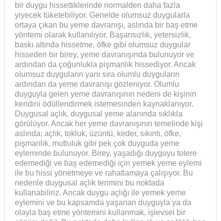
bir duygu hissettiklerinde normalden daha fazla
yiyecek tüketebiliyor. Genelde olumsuz duygularla
ortaya çıkan bu yeme davranışı, aslında bir baş etme
yöntemi olarak kullanılıyor. Başarısızlık, yetersizlik,
baskı altında hissetme, öfke gibi olumsuz duygular
hisseden bir birey, yeme davranışında bulunuyor ve
ardından da çoğunlukla pişmanlık hissediyor. Ancak
olumsuz duyguların yanı sıra olumlu duyguların
ardından da yeme davranışı gözleniyor. Olumlu
duyguyla gelen yeme davranışının nedeni de kişinin
kendini ödüllendirmek istemesinden kaynaklanıyor.
Duygusal açlık, duygusal yeme alanında sıklıkla
görülüyor. Ancak her yeme davranışının temelinde kişi
aslında; açlık, tokluk, üzüntü, keder, sıkıntı, öfke,
pişmanlık, mutluluk gibi pek çok duyguda yeme
eyleminde bulunuyor. Birey, yaşadığı duyguyu tolere
edemediği ve baş edemediği için yemek yeme eylemi
ile bu hissi yönetmeye ve rahatlamaya çalışıyor. Bu
nedenle duygusal açlık terimini bu noktada
kullanabiliriz. Ancak duygu açlığı ile yemek yeme
eylemini ve bu kapsamda yaşanan duyguyla ya da
olayla baş etme yöntemini kullanmak, işlevsel bir