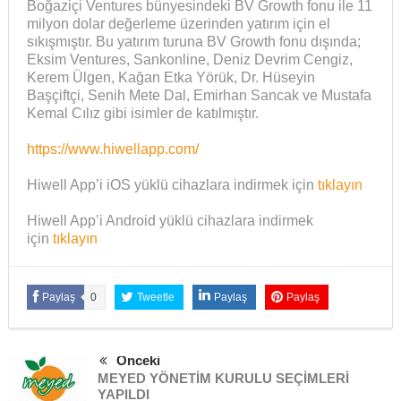
Boğaziçi Ventures bünyesindeki BV Growth fonu ile 11
milyon dolar değerleme üzerinden yatırım için el
sıkışmıştır. Bu yatırım turuna BV Growth fonu dışında;
Eksim Ventures, Sankonline, Deniz Devrim Cengiz,
Kerem Ülgen, Kağan Etka Yörük, Dr. Hüseyin
Başçiftçi, Senih Mete Dal, Emirhan Sancak ve Mustafa
Kemal Cılız gibi isimler de katılmıştır.
https://www.hiwellapp.com/
Hiwell App’i iOS yüklü cihazlara indirmek için
tıklayın
‎Hiwell App’i Android yüklü cihazlara indirmek
için
tıklayın
Paylaş
0
Tweetle
Paylaş
Paylaş
Önceki
MEYED YÖNETİM KURULU SEÇİMLERİ
YAPILDI