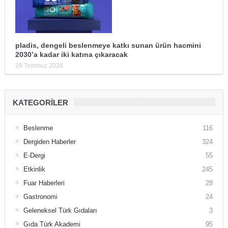
pladis, dengeli beslenmeye katkı sunan ürün hacmini
2030’a kadar iki katına çıkaracak
29 Temmuz 2026
KATEGORILER
Beslenme
116
Dergiden Haberler
324
E-Dergi
55
Etkinlik
245
Fuar Haberleri
28
Gastronomi
24
Geleneksel Türk Gıdaları
3
Gıda Türk Akademi
95