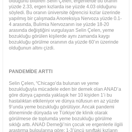
olduğunu bildiren Selin Çelen, ergenlerde bu oranın
yüzde 2.33, ergen kızlarda ise yüzde 4.03 olduğunu
söyledi. Bu oranın üniversite öğrencisi kızlar üzerinde
yapılmış bir çalışmada Anoreksiya Nervoza yüzde 0.1-
4 arasında, Bulimia Nervozanın ise yüzde 18-20
arasında değiştiğini vurgulayan Selin Çelen, yeme
bozukluğu görülen kişilerde aynı zamanda kaygı
bozukluğu görülme oranının da yüzde 60’ın üzerinde
olduğunun altını çizdi.
PANDEMİDE ARTTI
Selin Çelen, “Chicago’da bulunan ve yeme
bozukluğuyla mücadele eden bir dernek olan ANAD’a
göre dünya çapında yaklaşık her 10 kişiden 1’i bu
hastalıktan etkileniyor ve dünya nüfusun en az yüzde
9’unda yeme bozukluğu görülüyor. Ancak pandemi
döneminde dünyada ve Türkiye’de klinik olarak
görülmese de toplumda yeme bozukluğu görülme
sıklığı arttı. ANAD Derneği’nin çocuk ve ergenlerle ilgili
araştırma bulgularına göre; 1-3’üncü sınıftaki kızların