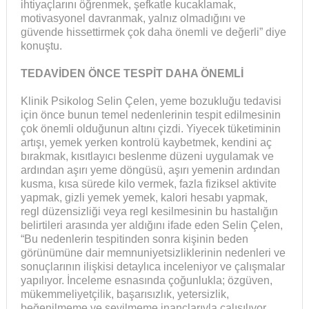
ihtiyaçlarını öğrenmek, şefkatle kucaklamak,
motivasyonel davranmak, yalnız olmadığını ve
güvende hissettirmek çok daha önemli ve değerli” diye
konuştu.
TEDAVİDEN ÖNCE TESPİT DAHA ÖNEMLİ
Klinik Psikolog Selin Çelen, yeme bozukluğu tedavisi
için önce bunun temel nedenlerinin tespit edilmesinin
çok önemli olduğunun altını çizdi. Yiyecek tüketiminin
artışı, yemek yerken kontrolü kaybetmek, kendini aç
bırakmak, kısıtlayıcı beslenme düzeni uygulamak ve
ardından aşırı yeme döngüsü, aşırı yemenin ardından
kusma, kısa sürede kilo vermek, fazla fiziksel aktivite
yapmak, gizli yemek yemek, kalori hesabı yapmak,
regl düzensizliği veya regl kesilmesinin bu hastalığın
belirtileri arasında yer aldığını ifade eden Selin Çelen,
“Bu nedenlerin tespitinden sonra kişinin beden
görünümüne dair memnuniyetsizliklerinin nedenleri ve
sonuçlarının ilişkisi detaylıca inceleniyor ve çalışmalar
yapılıyor. İnceleme esnasında çoğunlukla; özgüven,
mükemmeliyetçilik, başarısızlık, yetersizlik,
beğenilmeme ve sevilmeme inançlarıyla çalışılıyor.