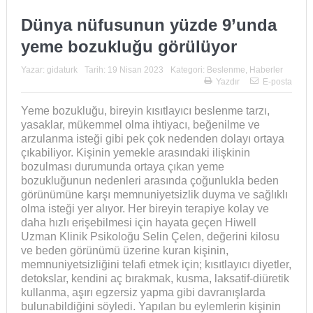
Dünya nüfusunun yüzde 9’unda
yeme bozukluğu görülüyor
Yazar:
gidaturk
Tarih:
19 Nisan 2023
Kategori:
Beslenme
,
Haberler
Yazdır
E-posta
Yeme bozukluğu, bireyin kısıtlayıcı beslenme tarzı,
yasaklar, mükemmel olma ihtiyacı, beğenilme ve
arzulanma isteği gibi pek çok nedenden dolayı ortaya
çıkabiliyor. Kişinin yemekle arasındaki ilişkinin
bozulması durumunda ortaya çıkan yeme
bozukluğunun nedenleri arasında çoğunlukla beden
görünümüne karşı memnuniyetsizlik duyma ve sağlıklı
olma isteği yer alıyor. Her bireyin terapiye kolay ve
daha hızlı erişebilmesi için hayata geçen Hiwell
Uzman Klinik Psikoloğu Selin Çelen, değerini kilosu
ve beden görünümü üzerine kuran kişinin,
memnuniyetsizliğini telafi etmek için; kısıtlayıcı diyetler,
detokslar, kendini aç bırakmak, kusma, laksatif-diüretik
kullanma, aşırı egzersiz yapma gibi davranışlarda
bulunabildiğini söyledi. Yapılan bu eylemlerin kişinin