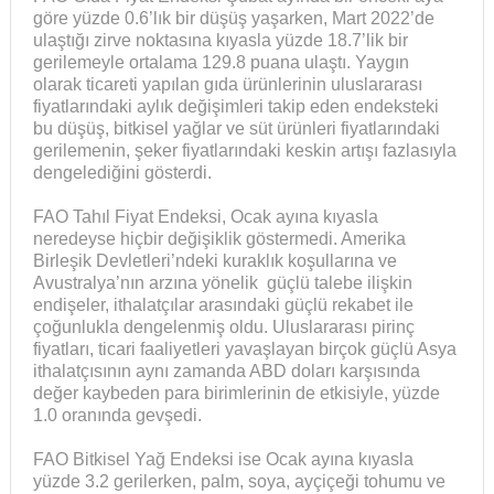
göre yüzde 0.6’lık bir düşüş yaşarken, Mart 2022’de
ulaştığı zirve noktasına kıyasla yüzde 18.7’lik bir
gerilemeyle ortalama 129.8 puana ulaştı. Yaygın
olarak ticareti yapılan gıda ürünlerinin uluslararası
fiyatlarındaki aylık değişimleri takip eden endeksteki
bu düşüş, bitkisel yağlar ve süt ürünleri fiyatlarındaki
gerilemenin, şeker fiyatlarındaki keskin artışı fazlasıyla
dengelediğini gösterdi.
FAO Tahıl Fiyat Endeksi, Ocak ayına kıyasla
neredeyse hiçbir değişiklik göstermedi. Amerika
Birleşik Devletleri’ndeki kuraklık koşullarına ve
Avustralya’nın arzına yönelik güçlü talebe ilişkin
endişeler, ithalatçılar arasındaki güçlü rekabet ile
çoğunlukla dengelenmiş oldu. Uluslararası pirinç
fiyatları, ticari faaliyetleri yavaşlayan birçok güçlü Asya
ithalatçısının aynı zamanda ABD doları karşısında
değer kaybeden para birimlerinin de etkisiyle, yüzde
1.0 oranında gevşedi.
FAO Bitkisel Yağ Endeksi ise Ocak ayına kıyasla
yüzde 3.2 gerilerken, palm, soya, ayçiçeği tohumu ve