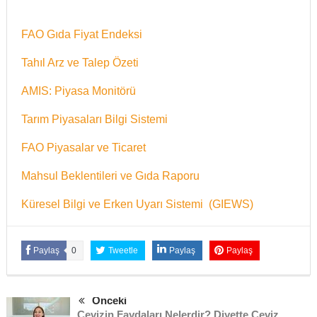
FAO Gıda Fiyat Endeksi
Tahıl Arz ve Talep Özeti
AMIS: Piyasa Monitörü
Tarım Piyasaları Bilgi Sistemi
FAO Piyasalar ve Ticaret
Mahsul Beklentileri ve Gıda Raporu
Küresel Bilgi ve Erken Uyarı Sistemi (GIEWS)
Paylaş
0
Tweetle
Paylaş
Paylaş
Önceki
Cevizin Faydaları Nelerdir? Diyette Ceviz