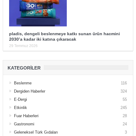
pladis, dengeli beslenmeye katkı sunan ürün hacmini
2030’a kadar iki katına çıkaracak
29 Temmuz 2026
KATEGORILER
Beslenme
116
Dergiden Haberler
324
E-Dergi
55
Etkinlik
245
Fuar Haberleri
28
Gastronomi
24
Geleneksel Türk Gıdaları
3