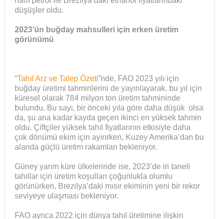
ham petrol ile Brezilya’daki ethanol fiyatlarındaki
düşüşler oldu.
2023’ün buğday mahsulleri için erken üretim
görünümü
“
Tahıl Arz ve Talep Özeti
”nde, FAO 2023 yılı için
buğday üretimi tahminlerini de yayınlayarak, bu yıl için
küresel olarak 784 milyon ton üretim tahmininde
bulundu. Bu sayı, bir önceki yıla göre daha düşük olsa
da, şu ana kadar kayda geçen ikinci en yüksek tahmin
oldu. Çiftçiler yüksek tahıl fiyatlarının etkisiyle daha
çok dönümü ekim için ayırırken, Kuzey Amerika’dan bu
alanda güçlü üretim rakamları bekleniyor.
Güney yarım küre ülkelerinde ise, 2023’de iri taneli
tahıllar için üretim koşulları çoğunlukla olumlu
görünürken, Brezilya’daki mısır ekiminin yeni bir rekor
seviyeye ulaşması bekleniyor.
FAO ayrıca 2022 için dünya tahıl üretimine ilişkin