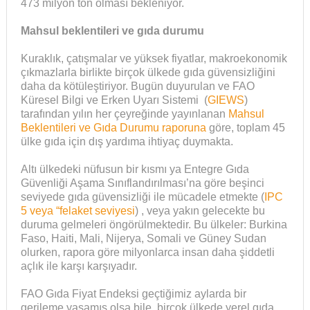
473 milyon ton olması bekleniyor.
Mahsul beklentileri ve gıda durumu
Kuraklık, çatışmalar ve yüksek fiyatlar, makroekonomik
çıkmazlarla birlikte birçok ülkede gıda güvensizliğini
daha da kötüleştiriyor. Bugün duyurulan ve FAO
Küresel Bilgi ve Erken Uyarı Sistemi (
GIEWS
)
tarafından yılın her çeyreğinde yayınlanan
Mahsul
Beklentileri ve Gıda Durumu raporuna
göre, toplam 45
ülke gıda için dış yardıma ihtiyaç duymakta.
Altı ülkedeki nüfusun bir kısmı ya Entegre Gıda
Güvenliği Aşama Sınıflandırılması’na göre beşinci
seviyede gıda güvensizliği ile mücadele etmekte (
IPC
5 veya “felaket seviyesi
) , veya yakın gelecekte bu
duruma gelmeleri öngörülmektedir. Bu ülkeler: Burkina
Faso, Haiti, Mali, Nijerya, Somali ve Güney Sudan
olurken, rapora göre milyonlarca insan daha şiddetli
açlık ile karşı karşıyadır.
FAO Gıda Fiyat Endeksi geçtiğimiz aylarda bir
gerileme yaşamış olsa bile, birçok ülkede yerel gıda