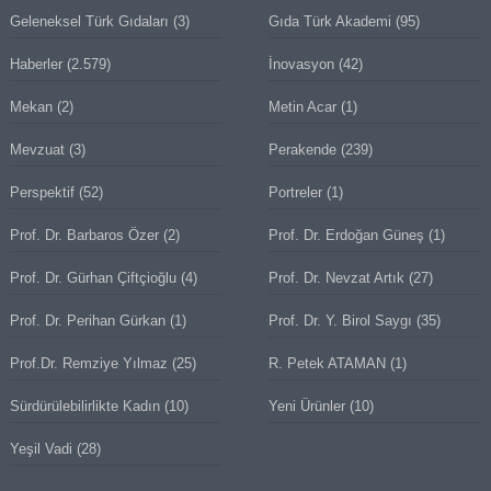
Geleneksel Türk Gıdaları
(3)
Gıda Türk Akademi
(95)
Haberler
(2.579)
İnovasyon
(42)
Mekan
(2)
Metin Acar
(1)
Mevzuat
(3)
Perakende
(239)
Perspektif
(52)
Portreler
(1)
Prof. Dr. Barbaros Özer
(2)
Prof. Dr. Erdoğan Güneş
(1)
Prof. Dr. Gürhan Çiftçioğlu
(4)
Prof. Dr. Nevzat Artık
(27)
Prof. Dr. Perihan Gürkan
(1)
Prof. Dr. Y. Birol Saygı
(35)
Prof.Dr. Remziye Yılmaz
(25)
R. Petek ATAMAN
(1)
Sürdürülebilirlikte Kadın
(10)
Yeni Ürünler
(10)
Yeşil Vadi
(28)