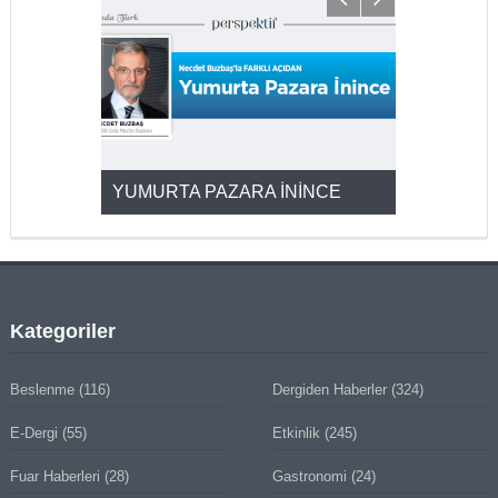
YUMURTA PAZARA İNİNCE
2025’ten 2
Kategoriler
Beslenme
(116)
Dergiden Haberler
(324)
E-Dergi
(55)
Etkinlik
(245)
Fuar Haberleri
(28)
Gastronomi
(24)