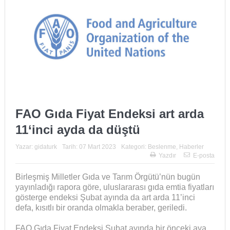
FAO Gıda Fiyat Endeksi art arda
11‘inci ayda da düştü
Yazar:
gidaturk
Tarih:
07 Mart 2023
Kategori:
Beslenme
,
Haberler
Yazdır
E-posta
Birleşmiş Milletler Gıda ve Tarım Örgütü’nün bugün
yayınladığı rapora göre, uluslararası gıda emtia fiyatları
gösterge endeksi Şubat ayında da art arda 11’inci
defa, kısıtlı bir oranda olmakla beraber, geriledi.
FAO Gıda Fiyat Endeksi Şubat ayında bir önceki aya