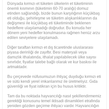
Dünyada kırmızı et tüketen ülkelerin et tüketiminin
önemli kısmının (tüketimin 60-70 aralığı) domuz
etinden sağlandığı, bizde bunun karşılığının küçükbaş
eti olduğu, şehirleşme ve tüketim alışkanlıklarının da
değişmesi ile küçükbaş eti tüketiminde beklenen
hedeflere ulaşılamadığı doğrudur. Bu konuda her
dönem yeni hedefler konulmasına rağmen henüz arzu
edilen seviyelere ulaşılamadı.
Diğer taraftan kırmızı et dış ticaretinde uluslararası
piyasa derinliği de zayıftır. Besi materyali veya
damızlık ithalatında, ithalat yapılabilecek ülke sayısı
sınırlıdır, fiyatlar talebe bağlı olarak ve kur baskısı ile
artmaktadır.
Bu çerçevede nüfusumuzun ihtiyaç duyduğu kırmızı eti
ve sütü kendi yerel imkanlarımız ile üretmeliyiz. Gıda
güvenliği ve fiyat istikrarı için bu husus kritiktir.
Tam da bu noktada hayvancılığı nasıl şekillendirmemiz
gerektiği konusunu temel iktisadi dinamikleri etrafında
yeniden gözden geçirme ihtiyacı vardır. Hayvancılığın