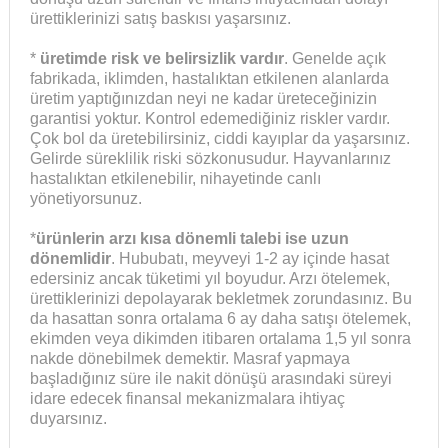
ürettiklerinizi satış baskısı yaşarsınız.
*
üretimde risk ve belirsizlik vardır
. Genelde açık
fabrikada, iklimden, hastalıktan etkilenen alanlarda
üretim yaptığınızdan neyi ne kadar üreteceğinizin
garantisi yoktur. Kontrol edemediğiniz riskler vardır.
Çok bol da üretebilirsiniz, ciddi kayıplar da yaşarsınız.
Gelirde süreklilik riski sözkonusudur. Hayvanlarınız
hastalıktan etkilenebilir, nihayetinde canlı
yönetiyorsunuz.
*
ürünlerin arzı kısa dönemli talebi ise uzun
dönemlidir
. Hububatı, meyveyi 1-2 ay içinde hasat
edersiniz ancak tüketimi yıl boyudur. Arzı ötelemek,
ürettiklerinizi depolayarak bekletmek zorundasınız. Bu
da hasattan sonra ortalama 6 ay daha satışı ötelemek,
ekimden veya dikimden itibaren ortalama 1,5 yıl sonra
nakde dönebilmek demektir. Masraf yapmaya
başladığınız süre ile nakit dönüşü arasındaki süreyi
idare edecek finansal mekanizmalara ihtiyaç
duyarsınız.