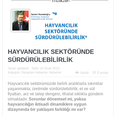
HAYVANCILIK SEKTÖRÜNDE
SÜRDÜRÜLEBİLİRLİK
Yazar:
gidaturk
Tarih:
03 Ocak 2023
Kategori:
Dergiden Haberler
,
Haberler
Yazdır
E-posta
Hayvancılık sektörümüzde belirli aralıklarla sıkıntılar
yaşanmakta; üretimde sürdürülebilirlik, et ve süt
fiyatları, arz ve talep dengesi, ithalat sıklıkla gündem
olmaktadır.
Sorunlar dönemsel mi, yoksa
hayvancılığın iktisadi dinamiklere uygun
dizaynında bir yaklaşım farklılığı mı var?