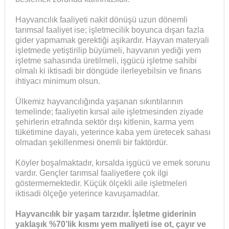
Hayvancılık faaliyeti nakit dönüşü uzun dönemli
tarımsal faaliyet ise; işletmecilik boyunca dışarı fazla
gider yapmamak gerektiği aşikardır. Hayvan materyali
işletmede yetiştirilip büyümeli, hayvanın yediği yem
işletme sahasında üretilmeli, işgücü işletme sahibi
olmalı ki iktisadi bir döngüde ilerleyebilsin ve finans
ihtiyacı minimum olsun.
Ülkemiz hayvancılığında yaşanan sıkıntılarının
temelinde; faaliyetin kırsal aile işletmesinden ziyade
şehirlerin etrafında sektör dışı kitlenin, karma yem
tüketimine dayalı, yeterince kaba yem üretecek sahası
olmadan şekillenmesi önemli bir faktördür.
Köyler boşalmaktadır, kırsalda işgücü ve emek sorunu
vardır. Gençler tarımsal faaliyetlere çok ilgi
göstermemektedir. Küçük ölçekli aile işletmeleri
iktisadi ölçeğe yeterince kavuşamadılar.
Hayvancılık bir yaşam tarzıdır. İşletme giderinin
yaklaşık %70’lik kısmı yem maliyeti ise ot, çayır ve