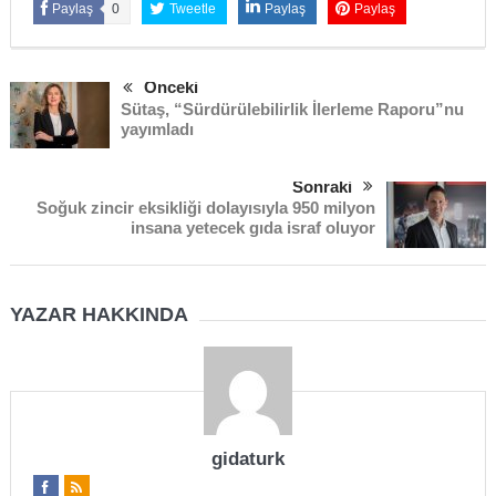
Paylaş
0
Tweetle
Paylaş
Paylaş
Önceki
Sütaş, “Sürdürülebilirlik İlerleme Raporu”nu
yayımladı
Sonraki
Soğuk zincir eksikliği dolayısıyla 950 milyon
insana yetecek gıda israf oluyor
YAZAR HAKKINDA
gidaturk