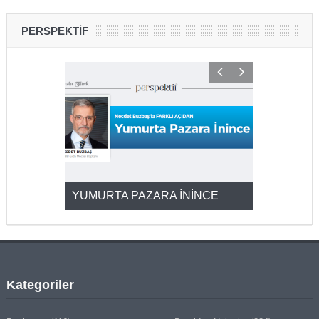
PERSPEKTİF
YUMURTA PAZARA İNİNCE
2025’ten 2
Kategoriler