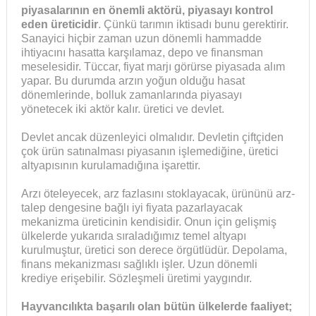
piyasalarının en önemli aktörü, piyasayı kontrol
eden üreticidir
. Çünkü tarımın iktisadı bunu gerektirir.
Sanayici hiçbir zaman uzun dönemli hammadde
ihtiyacını hasatta karşılamaz, depo ve finansman
meselesidir. Tüccar, fiyat marjı görürse piyasada alım
yapar. Bu durumda arzın yoğun olduğu hasat
dönemlerinde, bolluk zamanlarında piyasayı
yönetecek iki aktör kalır. üretici ve devlet.
Devlet ancak düzenleyici olmalıdır. Devletin çiftçiden
çok ürün satınalması piyasanın işlemediğine, üretici
altyapısının kurulamadığına işarettir.
Arzı öteleyecek, arz fazlasını stoklayacak, ürününü arz-
talep dengesine bağlı iyi fiyata pazarlayacak
mekanizma üreticinin kendisidir. Onun için gelişmiş
ülkelerde yukarıda sıraladığımız temel altyapı
kurulmuştur, üretici son derece örgütlüdür. Depolama,
finans mekanizması sağlıklı işler. Uzun dönemli
krediye erişebilir. Sözleşmeli üretimi yaygındır.
Hayvancılıkta başarılı olan bütün ülkelerde faaliyet;