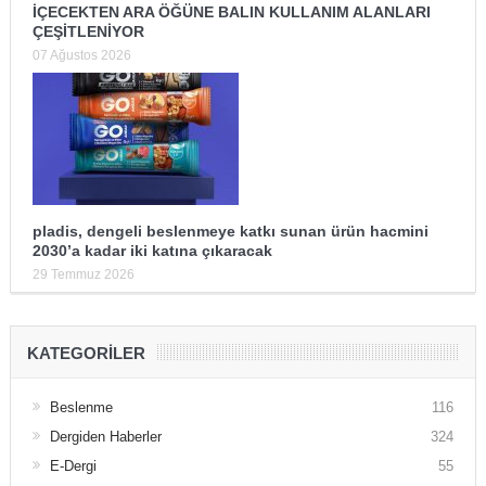
İÇECEKTEN ARA ÖĞÜNE BALIN KULLANIM ALANLARI
ÇEŞİTLENİYOR
07 Ağustos 2026
pladis, dengeli beslenmeye katkı sunan ürün hacmini
2030’a kadar iki katına çıkaracak
29 Temmuz 2026
KATEGORILER
Beslenme
116
Dergiden Haberler
324
E-Dergi
55