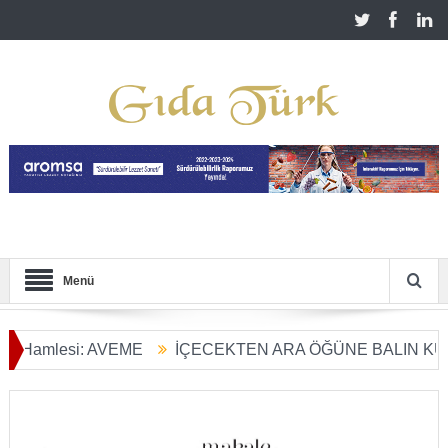
Menü
esi: AVEME
İÇECEKTEN ARA ÖĞÜNE BALIN KULLANIM 
önüşümü Başladı