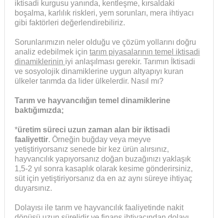
iktisadi kurgusu yanında, kentleşme, kırsaldaki
boşalma, karlılık riskleri, yem sorunları, mera ihtiyacı
gibi faktörleri değerlendirebiliriz.
Sorunlarımızın neler olduğu ve çözüm yollarını doğru
analiz edebilmek için
tarım piyasalarının temel iktisadi
dinamiklerinin
iyi anlaşılması gerekir. Tarımın İktisadi
ve sosyolojik dinamiklerine uygun altyapıyı kuran
ülkeler tarımda da lider ülkelerdir. Nasıl mı?
Tarım ve hayvancılığın temel dinamiklerine
baktığımızda;
*
üretim süreci uzun zaman alan bir iktisadi
faaliyettir
. Örneğin buğday veya meyve
yetiştiriyorsanız senede bir kez ürün alırsınız,
hayvancılık yapıyorsanız doğan buzağınızı yaklaşık
1,5-2 yıl sonra kasaplık olarak kesime gönderirsiniz,
süt için yetiştiriyorsanız da en az aynı süreye ihtiyaç
duyarsınız.
Dolayısı ile tarım ve hayvancılık faaliyetinde nakit
dönüşü uzun sürelidir ve finans ihtiyacından dolayı