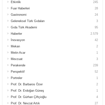
Etkinlik
245
Fuar Haberleri
28
Gastronomi
24
Geleneksel Türk Gıdaları
3
Gıda Türk Akademi
95
Haberler
2.579
İnovasyon
42
Mekan
2
Metin Acar
1
Mevzuat
3
Perakende
239
Perspektif
52
Portreler
1
Prof. Dr. Barbaros Özer
2
Prof. Dr. Erdoğan Güneş
1
Prof. Dr. Gürhan Çiftçioğlu
4
Prof. Dr. Nevzat Artık
27