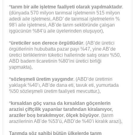
*
tarım bir aile işletme faaliyeti olarak yapılmaktadır
.
(dünyada 570 milyon tarımsal işletmenin 515 milyon
adedi aile işletmesi, ABD’ de tarımsal işletmelerin %
98’i aile işletmesi, AB’de tarım sektöründe çalışan
işgücünün %84’ü aile üyelerinden oluşuyor),
*
üreticiler son derece örgütlüdür
. (AB’de üretici
örgütlerinin hububatta pazar payı %47, yine AB’de
üretici birliklerinin tüketici hallerinde satış oranı %50,
ABD badem ticaretinin %80’ini üretici birliği
yapmakta),
*
sözleşmeli üretim yaygındır
. (ABD’de üretimin
yaklaşık %40’ı, AB’de dana eti, tavuk eti, yumurtada
%50 sözleşmeli üretim faaliyeti mevcuttur.),
*
kırsaldan göç varsa da kırsaldan göçenlerin
arazisi çiftçilik yapanlar tarafından kiralanıyor,
araziler boş bırakılmıyor
,
ölçek büyüyor
. (tarım
arazilerinin AB’de %53’ü, ABD’de %40’i kiralık arazi),
Tarımda söz sahibi bütün ülkelerde tarım