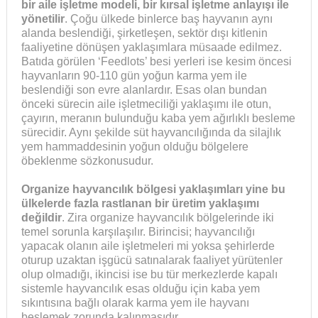
bir aile işletme modeli, bir kırsal işletme anlayışı ile
yönetilir
. Çoğu ülkede binlerce baş hayvanın aynı
alanda beslendiği, şirketleşen, sektör dışı kitlenin
faaliyetine dönüşen yaklaşımlara müsaade edilmez.
Batıda görülen ‘Feedlots’ besi yerleri ise kesim öncesi
hayvanların 90-110 gün yoğun karma yem ile
beslendiği son evre alanlardır. Esas olan bundan
önceki sürecin aile işletmeciliği yaklaşımı ile otun,
çayırın, meranın bulunduğu kaba yem ağırlıklı besleme
sürecidir. Aynı şekilde süt hayvancılığında da silajlık
yem hammaddesinin yoğun olduğu bölgelere
öbeklenme sözkonusudur.
Organize hayvancılık bölgesi yaklaşımları yine bu
ülkelerde fazla rastlanan bir üretim yaklaşımı
değildir
. Zira organize hayvancılık bölgelerinde iki
temel sorunla karşılaşılır. Birincisi; hayvancılığı
yapacak olanın aile işletmeleri mi yoksa şehirlerde
oturup uzaktan işgücü satınalarak faaliyet yürütenler
olup olmadığı, ikincisi ise bu tür merkezlerde kapalı
sistemle hayvancılık esas olduğu için kaba yem
sıkıntısına bağlı olarak karma yem ile hayvanı
beslemek zorunda kalınmasıdır.