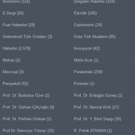
Beslenme
(116)
Dergiden Haberler
(324)
E-Dergi
(55)
Etkinlik
(245)
Fuar Haberleri
(28)
Gastronomi
(24)
Geleneksel Türk Gıdaları
(3)
Gıda Türk Akademi
(95)
Haberler
(2.579)
İnovasyon
(42)
Mekan
(2)
Metin Acar
(1)
Mevzuat
(3)
Perakende
(239)
Perspektif
(52)
Portreler
(1)
Prof. Dr. Barbaros Özer
(2)
Prof. Dr. Erdoğan Güneş
(1)
Prof. Dr. Gürhan Çiftçioğlu
(4)
Prof. Dr. Nevzat Artık
(27)
Prof. Dr. Perihan Gürkan
(1)
Prof. Dr. Y. Birol Saygı
(35)
Prof.Dr. Remziye Yılmaz
(25)
R. Petek ATAMAN
(1)