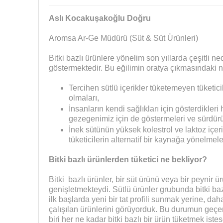
Aslı Kocakuşakoğlu Doğru
Aromsa Ar-Ge Müdürü (Süt & Süt Ürünleri)
Bitki bazlı ürünlere yönelim son yıllarda çeşitli nede
göstermektedir. Bu eğilimin oratya çıkmasındaki 
Tercihen sütlü içerikler tüketemeyen tüketicil
olmaları,
İnsanların kendi sağlıkları için gösterdikler
gezegenimiz için de göstermeleri ve sürdürüle
İnek sütünün yüksek kolestrol ve laktoz içeri
tüketicilerin alternatif bir kaynağa yönelmele
Bitki bazlı ürünlerden tüketici ne bekliyor?
Bitki bazlı ürünler, bir süt ürünü veya bir peynir ü
genişletmekteydi. Sütlü ürünler grubunda bitki bazl
ilk başlarda yeni bir tat profili sunmak yerine, da
çalışılan ürünlerini görüyorduk. Bu durumun geçer
biri her ne kadar bitki bazlı bir ürün tüketmek ist