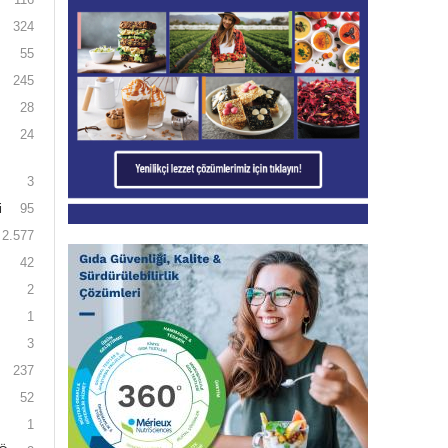
324
55
245
28
24
3
i
95
2.577
42
2
1
3
237
52
1