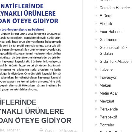
Dergiden Haberler
E-Dergi
Etkinlik
Fuar Haberleri
Gastronomi
Geleneksel Türk
Gıdaları
Gıda Türk Akadem
Haberler
İnovasyon
Mekan
Metin Acar
İFLERİNDE
Mevzuat
Perakende
YNAKLI ÜRÜNLERE
Perspektif
DAN ÖTEYE GİDİYOR
Portreler
ler
,
Haberler
Yazdır
E-posta