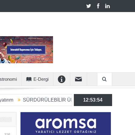
stronomi
E-Dergi
ÜRDÜRÜLEBİLİR ÜRETİME 6 MİLYON EUROLUK STRATEJİK
12:53:55
116