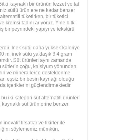
itki kaynaklı bir ürünün lezzet ve tat
imiz sütlü ürünlere ne kadar benzer
lternatifi tüketirken, bir tüketici
 kremsi tadını arıyoruz. Yine bitki
miş bir peynirdeki yapıyı ve tekstürü
erdir. İnek sütü daha yüksek kaloriye
100 ml inek sütü yaklaşık 3,4 gram
amdır. Süt ürünleri aynı zamanda
lı sütlerin çoğu, kalsiyum yönünden
amin ve minerallerce desteklenme
ndan eşsiz bir besin kaynağı olduğu
da içeriklerini güçlendirmektedir.
bu iki kategori süt alternatifi ürünleri
l kaynaklı süt ürünlerine benzer
novatif fırsatlar ve fikirler ile
ndığını söylememiz mümkün.