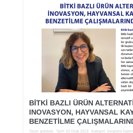
BİTKİ BAZLI ÜRÜN ALTERNAT
INOVASYON, HAYVANSAL KA
BENZETİLME ÇALIŞMALARIN
Yazar:
gidaturk
Tarih:
03 Ocak 2023
Kategori:
Dergiden Haber