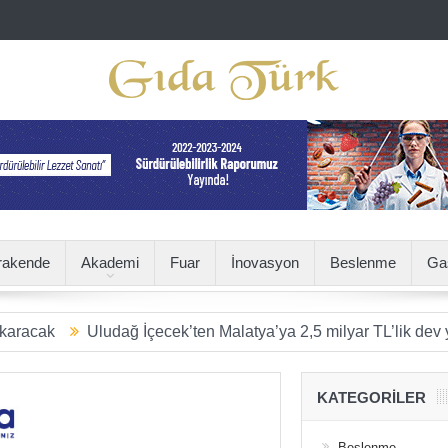
rakende
Akademi
Fuar
İnovasyon
Beslenme
Ga
Uludağ İçecek’ten Malatya’ya 2,5 milyar TL’lik dev yatırım
S
KATEGORILER
Beslenme