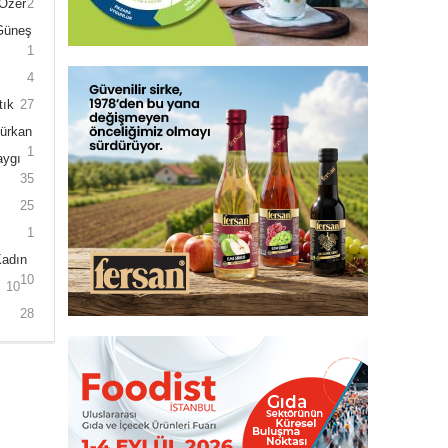
 Özer
2
 Güneş
1
4
tık
27
Gürkan
1
aygı
35
25
1
Kadın
10
10
28