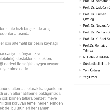
Prof. Dr. Barbaros
Prof. Dr. Erdoğan
Prof. Dr. Gürhan
Çiftçioğlu
Prof. Dr. Nevzat Ar
nler ile hızlı bir şekilde artış
Prof. Dr. Perihan 
nedenler arasında;
Prof. Dr. Y. Birol S
er için alternatif bir besin kaynağı
Prof.Dr. Remziye
Yılmaz
i hassasiyeti dünyamız ve
R. Petek ATAMAN
bilirliği destekleme istekleri,
ği nedeni ile sağlık kaygısı taşıyan
Sürdürülebilirlikte 
ri yer almaktadır.
Yeni Ürünler
Yeşil Vadi
rününe alternatif olarak kategorilerini
ı ürün alternatiflerine baktığımızda
ha çok bilinen tatlara benzetilmeye
liliğini koruyan temel nedenlerinden
esek de, bu ürünleri her zaman