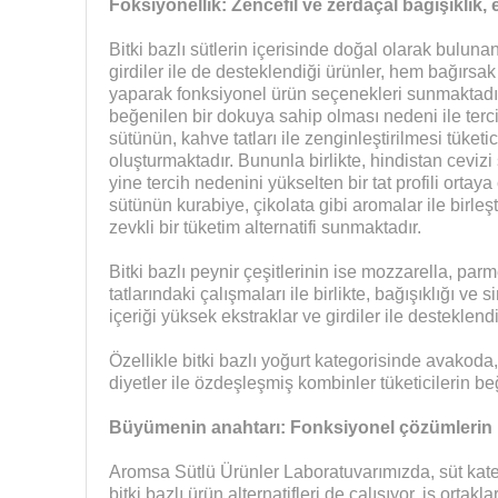
Foksiyonellik: Zencefil ve zerdaçal bağışıklık, e
Bitki bazlı sütlerin içerisinde doğal olarak bulunan 
girdiler ile de desteklendiği ürünler, hem bağırsa
yaparak fonksiyonel ürün seçenekleri sunmaktadır
beğenilen bir dokuya sahip olması nedeni ile terci
sütünün, kahve tatları ile zenginleştirilmesi tüketicile
oluşturmaktadır. Bununla birlikte, hindistan cevizi
yine tercih nedenini yükselten bir tat profili ortaya ç
sütünün kurabiye, çikolata gibi aromalar ile birleşti
zevkli bir tüketim alternatifi sunmaktadır.
Bitki bazlı peynir çeşitlerinin ise mozzarella, par
tatlarındaki çalışmaları ile birlikte, bağışıklığı ve
içeriği yüksek ekstraklar ve girdiler ile desteklendiği
Özellikle bitki bazlı yoğurt kategorisinde avakoda,
diyetler ile özdeşleşmiş kombinler tüketicilerin b
Büyümenin anahtarı: Fonksiyonel çözümlerin 
Aromsa Sütlü Ürünler Laboratuvarımızda, süt katego
bitki bazlı ürün alternatifleri de çalışıyor, iş orta