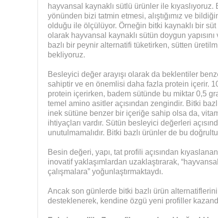
hayvansal kaynaklı sütlü ürünler ile kıyaslıyoruz. B
yönünden bizi tatmin etmesi, alıştığımız ve bildiğ
olduğu ile ölçülüyor. Örneğin bitki kaynaklı bir süt a
olarak hayvansal kaynaklı sütün doygun yapısını ve
bazlı bir peynir alternatifi tüketirken, sütten üretil
bekliyoruz.
Besleyici değer arayışı olarak da beklentiler benz
sahiptir ve en önemlisi daha fazla protein içerir. 
protein içerirken, badem sütünde bu miktar 0,5 gr
temel amino asitler açısından zengindir. Bitki baz
inek sütüne benzer bir içeriğe sahip olsa da, vit
ihtiyaçları vardır. Sütün besleyici değerleri açısı
unutulmamalıdır. Bitki bazlı ürünler de bu doğrultu
Besin değeri, yapı, tat profili açısından kıyaslanan 
inovatif yaklaşımlardan uzaklaştırarak, “hayvansa
çalışmalara” yoğunlaştırmaktaydı.
Ancak son günlerde bitki bazlı ürün alternatiflerinin i
desteklenerek, kendine özgü yeni profiller kaza