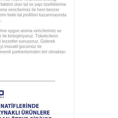
aktörü olan tat ve yapı özelliklerine
aroma vericilerimiz ile hem benzer
rin farklı tat profilleri kazanmasında
.
lerine uygun aroma vericilerimiz ve
e birleştiriyoruz. Tüketicilerin
 lezzetler sunuyoruz. Giderek
 inovatif gücümüz ile
önemli partnerlerinden biri olmaktan
Yaman Çelişki
SANAYİYE SAHİP ÇI