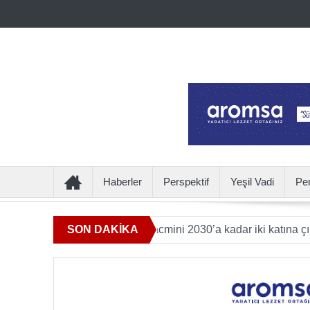
Haberler
Perspektif
Yeşil Vadi
Pe
katkı sunan ürün hacmini 2030’a kadar iki katına çıkaracak
SON DAKİKA