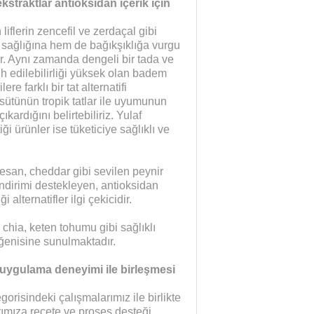
kstraktlar antioksidan içerik için
liflerin zencefil ve zerdaçal gibi
k sağlığına hem de bağıkşıklığa vurgu
. Aynı zamanda dengeli bir tada ve
h edilebilirliği yüksek olan badem
re farklı bir tat alternatifi
 sütünün tropik tatlar ile uyumunun
ıkardığını belirtebiliriz. Yulaf
ği ürünler ise tüketiciye sağlıklı ve
mesan, cheddar gibi sevilen peynir
 sindirimi destekleyen, antioksidan
 alternatifler ilgi çekicidir.
 chia, keten tohumu gibi sağlıklı
eğenisine sunulmaktadır.
uygulama deneyimi ile birleşmesi
risindeki çalışmalarımız ile birlikte
klarımıza reçete ve proses desteği