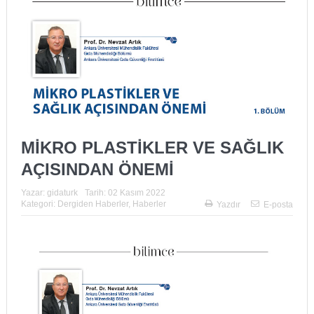
MİKRO PLASTİKLER VE SAĞLIK
AÇISINDAN ÖNEMİ
Yazar:
gidaturk
Tarih:
02 Kasım 2022
Kategori:
Dergiden Haberler
,
Haberler
Yazdır
E-posta