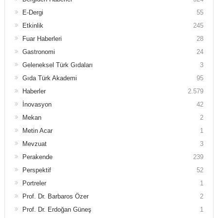
E-Dergi
55
Etkinlik
245
Fuar Haberleri
28
Gastronomi
24
Geleneksel Türk Gıdaları
3
Gıda Türk Akademi
95
Haberler
2.579
İnovasyon
42
Mekan
2
Metin Acar
1
Mevzuat
3
Perakende
239
Perspektif
52
Portreler
1
Prof. Dr. Barbaros Özer
2
Prof. Dr. Erdoğan Güneş
1