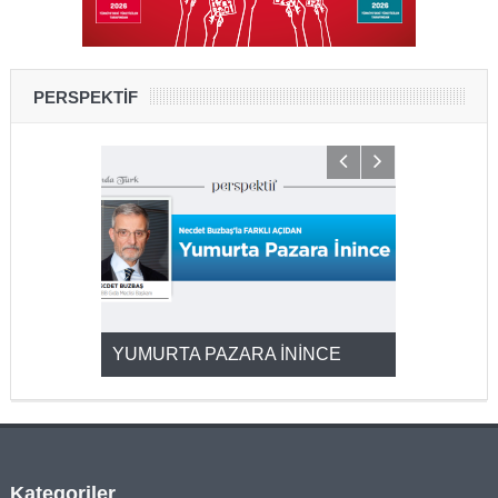
PERSPEKTİF
YUMURTA PAZARA İNİNCE
2025’ten 2
Kategoriler