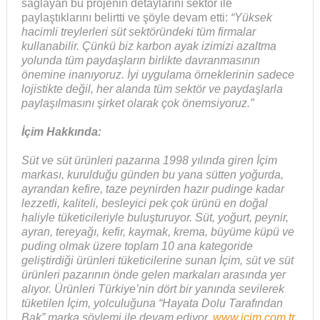
sağlayan bu projenin detaylarını sektör ile
paylaştıklarını belirtti ve şöyle devam etti:
“Yüksek
hacimli treylerleri süt sektöründeki tüm firmalar
kullanabilir. Çünkü biz karbon ayak izimizi azaltma
yolunda tüm paydaşların birlikte davranmasının
önemine inanıyoruz. İyi uygulama örneklerinin sadece
lojistikte değil, her alanda tüm sektör ve paydaşlarla
paylaşılmasını şirket olarak çok önemsiyoruz.”
İçim Hakkında:
Süt ve süt ürünleri pazarına 1998 yılında giren İçim
markası, kurulduğu günden bu yana sütten yoğurda,
ayrandan kefire, taze peynirden hazır pudinge kadar
lezzetli, kaliteli, besleyici pek çok ürünü en doğal
haliyle tüketicileriyle buluşturuyor. Süt, yoğurt, peynir,
ayran, tereyağı, kefir, kaymak, krema, büyüme küpü ve
puding olmak üzere toplam 10 ana kategoride
geliştirdiği ürünleri tüketicilerine sunan İçim, süt ve süt
ürünleri pazarının önde gelen markaları arasında yer
alıyor. Ürünleri Türkiye’nin dört bir yanında sevilerek
tüketilen İçim, yolculuğuna “Hayata Dolu Tarafından
Bak” marka söylemi ile devam ediyor.
www.icim.com.tr