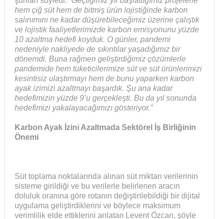
şunları söyledi: “
Geçtiğimiz yıl başlattığımız projelerle
hem çiğ süt hem de bitmiş ürün lojistiğinde karbon
salınımını ne kadar düşürebileceğimiz üzerine çalıştık
ve lojistik faaliyetlerimizde karbon emisyonunu yüzde
10 azaltma hedefi koyduk. O günler, pandemi
nedeniyle nakliyede de sıkıntılar yaşadığımız bir
dönemdi. Buna rağmen geliştirdiğimiz çözümlerle
pandemide hem tüketicilerimize süt ve süt ürünlerimizi
kesintisiz ulaştırmayı hem de bunu yaparken karbon
ayak izimizi azaltmayı başardık. Şu ana kadar
hedefimizin yüzde 9’u gerçekleşti. Bu da yıl sonunda
hedefimizi yakalayacağımızı gösteriyor.”
Karbon Ayak İzini Azaltmada Sektörel İş Birliğinin
Önemi
Süt toplama noktalarında alınan süt miktarı verilerinin
sisteme girildiği ve bu verilerle belirlenen aracın
doluluk oranına göre rotanın değiştirilebildiği bir dijital
uygulama geliştirdiklerini ve böylece maksimum
verimlilik elde ettiklerini anlatan Levent Özcan, şöyle