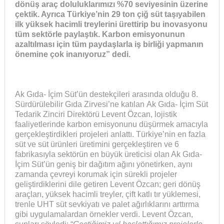
dönüş araç doluluklarımızı %70 seviyesinin üzerine
çektik. Ayrıca Türkiye’nin 29 ton çiğ süt taşıyabilen
ilk yüksek hacimli treylerini ürettirip bu inovasyonu
tüm sektörle paylaştık. Karbon emisyonunun
azaltılması için tüm paydaşlarla iş birliği yapmanın
önemine çok inanıyoruz” dedi.
Ak Gıda- İçim Süt’ün destekçileri arasında olduğu 8.
Sürdürülebilir Gıda Zirvesi’ne katılan Ak Gıda- İçim Süt
Tedarik Zinciri Direktörü Levent Özcan, lojistik
faaliyetlerinde karbon emisyonunu düşürmek amacıyla
gerçekleştirdikleri projeleri anlattı. Türkiye’nin en fazla
süt ve süt ürünleri üretimini gerçekleştiren ve 6
fabrikasıyla sektörün en büyük üreticisi olan Ak Gıda-
İçim Süt’ün geniş bir dağıtım ağını yönetirken, aynı
zamanda çevreyi korumak için sürekli projeler
geliştirdiklerini dile getiren Levent Özcan; geri dönüş
araçları, yüksek hacimli treyler, çift katlı tır yüklemesi,
trenle UHT süt sevkiyatı ve palet ağırlıklarını arttırma
gibi uygulamalardan örnekler verdi. Levent Özcan,