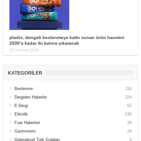
pladis, dengeli beslenmeye katkı sunan ürün hacmini
2030’a kadar iki katına çıkaracak
29 Temmuz 2026
KATEGORILER
Beslenme
116
Dergiden Haberler
324
E-Dergi
55
Etkinlik
245
Fuar Haberleri
28
Gastronomi
24
Geleneksel Türk Gıdaları
3