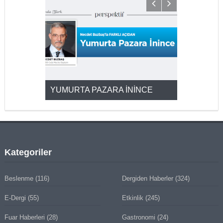
YUMURTA PAZARA İNİNCE
2025’ten 2
Kategoriler
Beslenme
(116)
Dergiden Haberler
(324)
E-Dergi
(55)
Etkinlik
(245)
Fuar Haberleri
(28)
Gastronomi
(24)