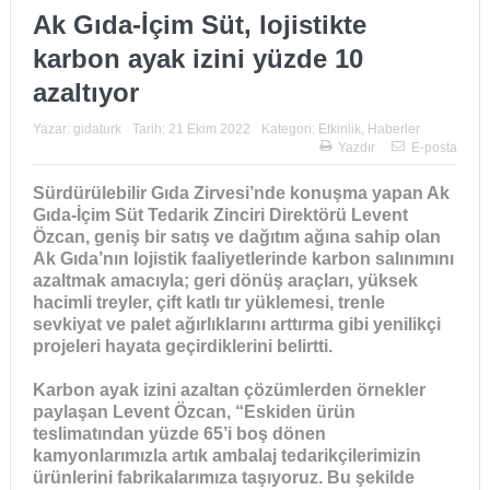
Ak Gıda-İçim Süt, lojistikte
karbon ayak izini yüzde 10
azaltıyor
Yazar:
gidaturk
Tarih:
21 Ekim 2022
Kategori:
Etkinlik
,
Haberler
Yazdır
E-posta
Sürdürülebilir Gıda Zirvesi’nde konuşma yapan Ak
Gıda-İçim Süt Tedarik Zinciri Direktörü Levent
Özcan, geniş bir satış ve dağıtım ağına sahip olan
Ak Gıda’nın lojistik faaliyetlerinde karbon salınımını
azaltmak amacıyla; geri dönüş araçları,
yüksek
hacimli treyler, çift katlı tır yüklemesi, trenle
sevkiyat ve palet ağırlıklarını arttırma gibi yenilikçi
projeleri hayata geçirdiklerini belirtti.
Karbon ayak izini azaltan çözümlerden örnekler
paylaşan Levent Özcan, “Eskiden ürün
teslimatından yüzde 65’i boş dönen
kamyonlarımızla artık ambalaj tedarikçilerimizin
ürünlerini fabrikalarımıza taşıyoruz. Bu şekilde