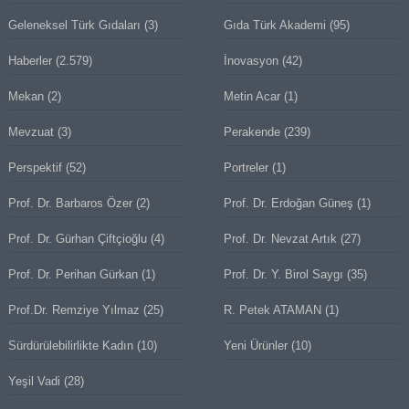
Geleneksel Türk Gıdaları
(3)
Gıda Türk Akademi
(95)
Haberler
(2.579)
İnovasyon
(42)
Mekan
(2)
Metin Acar
(1)
Mevzuat
(3)
Perakende
(239)
Perspektif
(52)
Portreler
(1)
Prof. Dr. Barbaros Özer
(2)
Prof. Dr. Erdoğan Güneş
(1)
Prof. Dr. Gürhan Çiftçioğlu
(4)
Prof. Dr. Nevzat Artık
(27)
Prof. Dr. Perihan Gürkan
(1)
Prof. Dr. Y. Birol Saygı
(35)
Prof.Dr. Remziye Yılmaz
(25)
R. Petek ATAMAN
(1)
Sürdürülebilirlikte Kadın
(10)
Yeni Ürünler
(10)
Yeşil Vadi
(28)