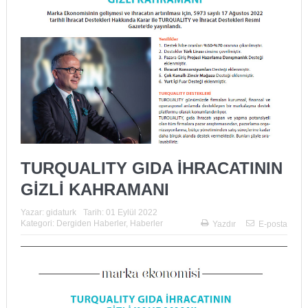
TURQUALITY GIDA İHRACATININ
GİZLİ KAHRAMANI
Yazar:
gidaturk
Tarih:
01 Eylül 2022
Kategori:
Dergiden Haberler
,
Haberler
Yazdır
E-posta