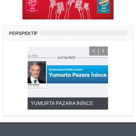
PERSPEKTİF
YUMURTA PAZARA İNİNCE
2025’ten 2