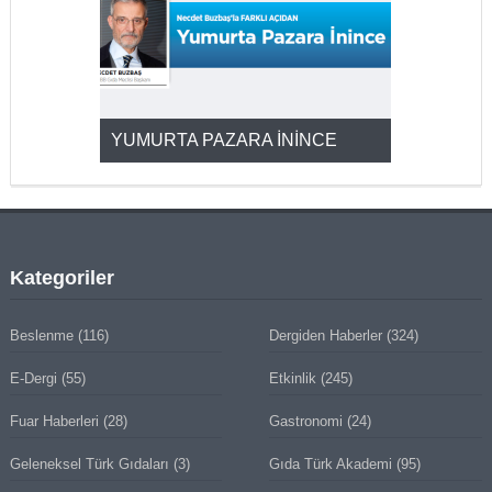
YUMURTA PAZARA İNİNCE
2025’ten 2
Kategoriler
Beslenme
(116)
Dergiden Haberler
(324)
E-Dergi
(55)
Etkinlik
(245)
Fuar Haberleri
(28)
Gastronomi
(24)
Geleneksel Türk Gıdaları
(3)
Gıda Türk Akademi
(95)