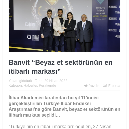
Banvit “Beyaz et sektörünün en
itibarlı markası”
Yazar:
gidaturk
Tarih:
29 Nisan 2022
Kategori:
Haberler
,
Perakende
Yazdır
E-posta
İtibar Akademisi tarafından bu yıl 11’incisi
gerçekleştirilen Türkiye İtibar Endeksi
Araştırması’na göre Banvit, beyaz et sektörünün en
itibarlı markası seçildi…
“Türkiye’nin en itibarlı markaları” ödülleri, 27 Nisan