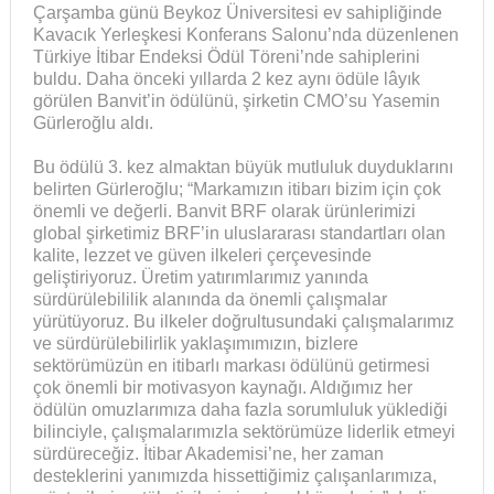
Çarşamba günü Beykoz Üniversitesi ev sahipliğinde
Kavacık Yerleşkesi Konferans Salonu’nda düzenlenen
Türkiye İtibar Endeksi Ödül Töreni’nde sahiplerini
buldu. Daha önceki yıllarda 2 kez aynı ödüle lâyık
görülen Banvit’in ödülünü, şirketin CMO’su Yasemin
Gürleroğlu aldı.
Bu ödülü 3. kez almaktan büyük mutluluk duyduklarını
belirten Gürleroğlu; “Markamızın itibarı bizim için çok
önemli ve değerli. Banvit BRF olarak ürünlerimizi
global şirketimiz BRF’in uluslararası standartları olan
kalite, lezzet ve güven ilkeleri çerçevesinde
geliştiriyoruz. Üretim yatırımlarımız yanında
sürdürülebililik alanında da önemli çalışmalar
yürütüyoruz. Bu ilkeler doğrultusundaki çalışmalarımız
ve sürdürülebilirlik yaklaşımımızın, bizlere
sektörümüzün en itibarlı markası ödülünü getirmesi
çok önemli bir motivasyon kaynağı. Aldığımız her
ödülün omuzlarımıza daha fazla sorumluluk yüklediği
bilinciyle, çalışmalarımızla sektörümüze liderlik etmeyi
sürdüreceğiz. İtibar Akademisi’ne, her zaman
desteklerini yanımızda hissettiğimiz çalışanlarımıza,