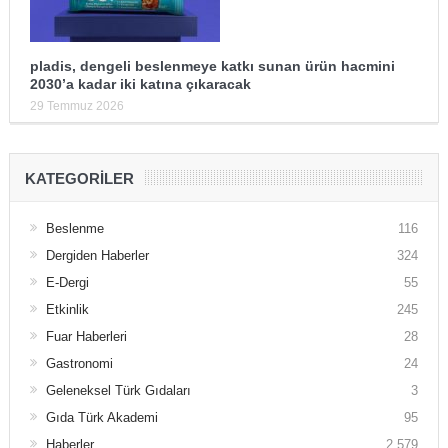
pladis, dengeli beslenmeye katkı sunan ürün hacmini
2030’a kadar iki katına çıkaracak
29 Temmuz 2026
KATEGORILER
Beslenme
116
Dergiden Haberler
324
E-Dergi
55
Etkinlik
245
Fuar Haberleri
28
Gastronomi
24
Geleneksel Türk Gıdaları
3
Gıda Türk Akademi
95
Haberler
2.579