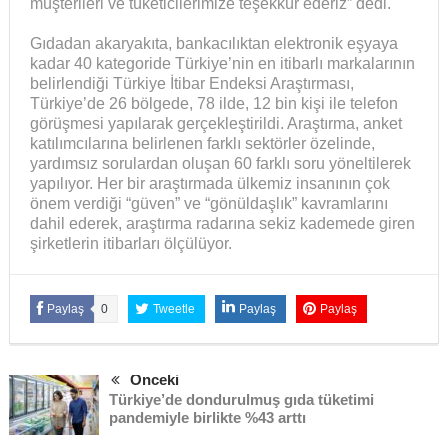
müşterileri ve tüketicilerimize teşekkür ederiz” dedi.
Gıdadan akaryakıta, bankacılıktan elektronik eşyaya
kadar 40 kategoride Türkiye’nin en itibarlı markalarının
belirlendiği Türkiye İtibar Endeksi Araştırması,
Türkiye’de 26 bölgede, 78 ilde, 12 bin kişi ile telefon
görüşmesi yapılarak gerçekleştirildi. Araştırma, anket
katılımcılarına belirlenen farklı sektörler özelinde,
yardımsız sorulardan oluşan 60 farklı soru yöneltilerek
yapılıyor. Her bir araştırmada ülkemiz insanının çok
önem verdiği “güven” ve “gönüldaşlık” kavramlarını
dahil ederek, araştırma radarına sekiz kademede giren
şirketlerin itibarları ölçülüyor.
Paylaş
0
Tweetle
Paylaş
Paylaş
Önceki
Türkiye’de dondurulmuş gıda tüketimi
pandemiyle birlikte %43 arttı