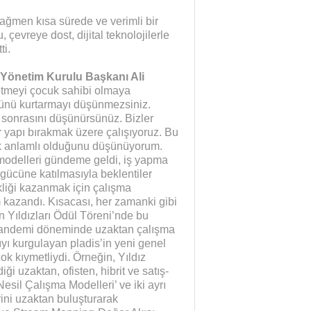
rağmen kısa sürede ve verimli bir
çevreye dost, dijital teknolojilerle
ti.
 Yönetim Kurulu Başkanı Ali
önetmeyi çocuk sahibi olmaya
günü kurtarmayı düşünmezsiniz.
en sonrasını düşünürsünüz. Bizler
r yapı bırakmak üzere çalışıyoruz. Bu
ok anlamlı olduğunu düşünüyorum.
 modelleri gündeme geldi, iş yapma
ş gücüne katılmasıyla beklentiler
kliği kazanmak için çalışma
kazandı. Kısacası, her zamanki gibi
n Yıldızları Ödül Töreni’nde bu
 pandemi döneminde uzaktan çalışma
apıyı kurgulayan pladis’in yeni genel
ok kıymetliydi. Örneğin, Yıldız
ği uzaktan, ofisten, hibrit ve satış-
il Çalışma Modelleri’ ve iki ayrı
ini uzaktan buluşturarak