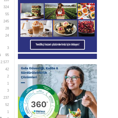
324
55
245
28
24
3
i
95
2.577
42
2
1
3
237
52
1