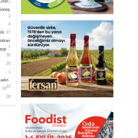
 Özer
2
 Güneş
1
4
tık
27
Gürkan
1
aygı
35
25
1
Kadın
10
10
28