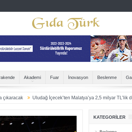
rakende
Akademi
Fuar
İnovasyon
Beslenme
Ga
Uludağ İçecek’ten Malatya’ya 2,5 milyar TL’lik dev yatırım
KATEGORILER
Beslenme