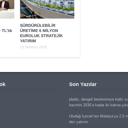
SÜRDÜRÜLEBİLİR
 TL’lik
ÜRETİME 6 MİLYON
EUROLUK STRATEJİK
YATIRIM
23 Temmuz 2026
ok
Son Yazılar
pladis, dengeli beslenmeye katkı s
hacmini 2030’a kadar iki katına çık
Uludağ İçecek’ten Malatya’ya 2,5 mi
dev yatırım