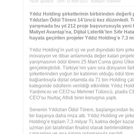
Yazar:
gidaturk
Tarih:
31 Mart 2022
Kategori:
Haberler
Yıldız Holding şirketlerinin birbirinden değerli 
Yıldızları Ödül Töreni 14’üncü kez düzenledi. T
yarışmada bu yıl 212 proje başvurusuyla yeni b
Maliyet Avantajı’na, Dijital Liderlik’ten Sıfır Ha
hayata geçirilen projeler Yıldız Holding’e 7,3 m
Yıldız Holding’in yurt içi ve yurt dışındaki tüm şirk
inovasyon ve itibar anlamında değer katan projeler
yarışmasının ödül töreni 25 Mart Cuma günü Ülke
gerçekleştirildi. Türkiye’nin yanı sıra dünyanın far
şirketlerinden yoğun bir katılımın olduğu ödül tör
bağlantısıyla dijital ortamda da 71 bin Holding çal
kategoride ödüllerin verildiği etkinlikte Yıldız H
Yardımcısı ve CEO’su Mehmet Tütüncü, pladis 
CEO’su Nurtaç Afridi birer konuşma yaptı.
Senenin Yıldızları Ödül Töreni, başlangıcından b
bir başarıya daha imza attı. Yıldız Holding ve şirk
Holding’e toplam 7,3 milyar TL katma değer kazan
uzman jüri tarafından finalist olarak belirlendikt
çalışanları ve ana jürinin oylamasıyla seçildi.