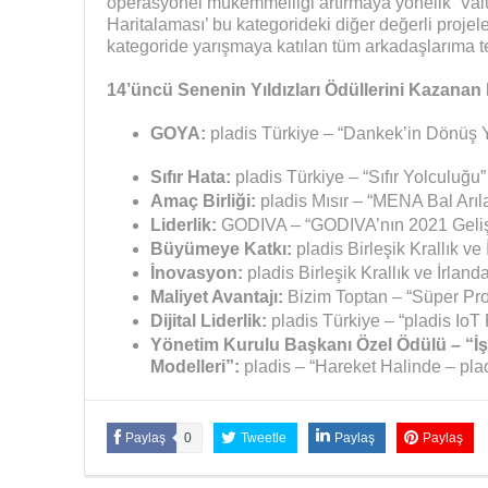
operasyonel mükemmelliği artırmaya yönelik ‘Va
Haritalaması’ bu kategorideki diğer değerli projele
kategoride yarışmaya katılan tüm arkadaşlarıma t
14’üncü Senenin Yıldızları Ödüllerini Kazanan 
GOYA:
pladis Türkiye – “Dankek’in Dönüş 
Sıfır Hata:
pladis Türkiye – “Sıfır Yolculuğu”
Amaç Birliği:
pladis Mısır – “MENA Bal Arıla
Liderlik:
GODIVA – “GODIVA’nın 2021 Geliş
Büyümeye Katkı:
pladis Birleşik Krallık v
İnovasyon:
pladis Birleşik Krallık ve İrlan
Maliyet Avantajı:
Bizim Toptan – “Süper Pro
Dijital Liderlik:
pladis Türkiye – “pladis IoT 
Yönetim Kurulu Başkanı Özel Ödülü – “İş
Modelleri”:
pladis – “Hareket Halinde – pla
Paylaş
0
Tweetle
Paylaş
Paylaş