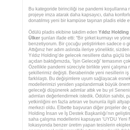
Bu kategoride birinciliği ise pandemi koşullarına 
projeye imza atarak daha kapsayıcı, daha konforlu, 
donatılmış yeni bir kampüse taşınan pladis elde et
Ödülü pladis ekibine takdim eden
Yıldız Holding
Ülker
şunları ifade etti: “Bir şirket kurmayı ve y
benzetiyorum. Bir çocuğu yetiştirirken sadece o 
Attığınız her adım aslında ileriye yöneliktir, sizd
Yıldız Holding’de gelecek nesillere daha güçlü bi
açıdan baktığımızda, ‘İşin Geleceği’ temasının ç
Özellikle pandemi süreciyle birlikte yeni çalışma
şekillerimiz değişti. Beraberinde yeni nesillerin i
farklılaştı. Bu değişimlere uyum sağlayacak esne
modellerimizi yeniden yapılandırmak büyük önem 
geleceği düşünerek adımlar attık ve bu yıl Seneni
adımları değerlendirmek istedik. Ödülün sahibi,
yetkinliğini en fazla artıran ve bununla ilgili alty
merkezi oldu. Elbette başvuran diğer projeler de ç
Holding İnsan ve İş Destek Başkanlığı’nın geliştirdi
saha çalışma modellerini kapsayan ‘UYDU Yeni Nes
lokasyonda benzer üretim yapan tesislerin ekipler