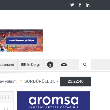
stronomi
E-Dergi
SÜRDÜRÜLEBİLİR ÜRETİME 6 MİLYON EUROLUK STRAT
21:22:41
116