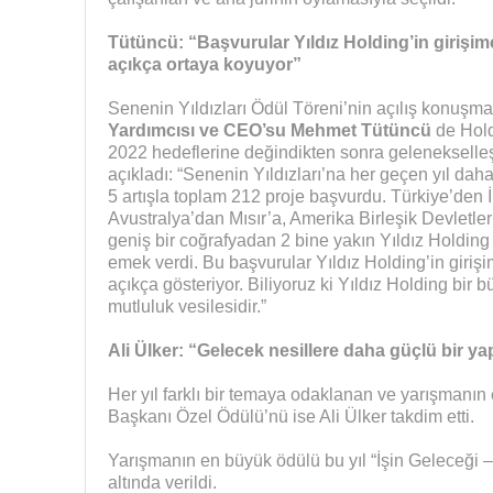
Tütüncü: “Başvurular Yıldız Holding’in girişimci
açıkça ortaya koyuyor”
Senenin Yıldızları Ödül Töreni’nin açılış konuşm
Yardımcısı ve CEO’su Mehmet Tütüncü
de Hold
2022 hedeflerine değindikten sonra gelenekselle
açıkladı: “Senenin Yıldızları’na her geçen yıl dah
5 artışla toplam 212 proje başvurdu. Türkiye’den İ
Avustralya’dan Mısır’a, Amerika Birleşik Devletle
geniş bir coğrafyadan 2 bine yakın Yıldız Holding 
emek verdi. Bu başvurular Yıldız Holding’in girişimc
açıkça gösteriyor. Biliyoruz ki Yıldız Holding bir b
mutluluk vesilesidir.”
Ali Ülker: “Gelecek nesillere daha güçlü bir ya
Her yıl farklı bir temaya odaklanan ve yarışmanı
Başkanı Özel Ödülü’nü ise Ali Ülker takdim etti.
Yarışmanın en büyük ödülü bu yıl “İşin Geleceği –
altında verildi.