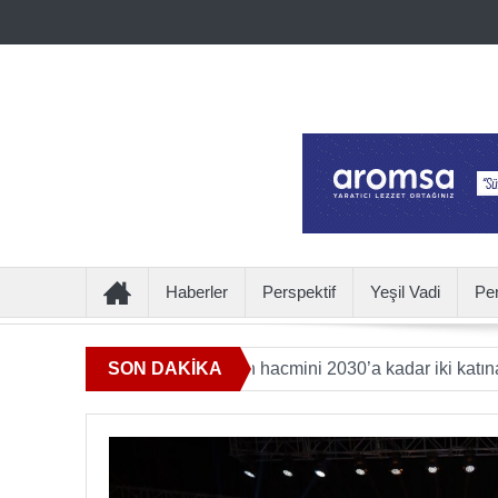
Haberler
Perspektif
Yeşil Vadi
Pe
eye katkı sunan ürün hacmini 2030’a kadar iki katına çıkaracak
SON DAKİKA