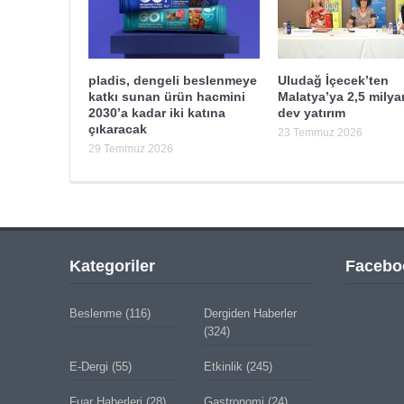
pladis, dengeli beslenmeye
Uludağ İçecek’ten
katkı sunan ürün hacmini
Malatya’ya 2,5 milyar
2030’a kadar iki katına
dev yatırım
çıkaracak
23 Temmuz 2026
29 Temmuz 2026
Kategoriler
Facebo
Beslenme
(116)
Dergiden Haberler
(324)
E-Dergi
(55)
Etkinlik
(245)
Fuar Haberleri
(28)
Gastronomi
(24)