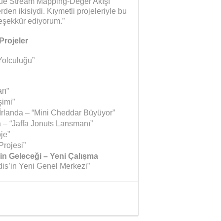
lue Stream Mapping-Değer Akışı
rden ikisiydi. Kıymetli projeleriyle bu
eşekkür ediyorum.”
Projeler
Yolculuğu”
rı”
imi”
e İrlanda – “Mini Cheddar Büyüyor”
da – “Jaffa Jonuts Lansmanı”
je”
Projesi”
in Geleceği – Yeni Çalışma
dis’in Yeni Genel Merkezi”
Yaman Çelişki
SANAYİYE SAHİP ÇI