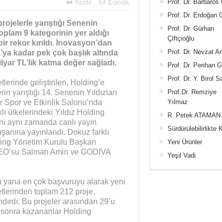
Prof. Dr. Barbaros
Yazdır
E-posta
Prof. Dr. Erdoğan
projelerle yarıştığı Senenin
Prof. Dr. Gürhan
oplam 9 kategorinin yer aldığı
Çiftçioğlu
ir rekor kırıldı. İnovasyon’dan
Prof. Dr. Nevzat Ar
ta’ya kadar pek çok başlık altında
ilyar TL’lik katma değer sağladı.
Prof. Dr. Perihan 
Prof. Dr. Y. Birol S
etlerinde geliştirilen, Holding’e
in yarıştığı 14. Senenin Yıldızları
Prof.Dr. Remziye
r Spor ve Etkinlik Salonu’nda
Yılmaz
klı ülkelerindeki Yıldız Holding
R. Petek ATAMAN
eni aynı zamanda canlı yayın
Sürdürülebilirlikte 
ışanına yayınlandı. Dokuz farklı
olding Yönetim Kurulu Başkan
Yeni Ürünler
CEO’su Salman Amin ve GODIVA
Yeşil Vadi
u yana en çok başvuruyu alarak yeni
etlerinden toplam 212 proje,
dırdı. Bu projeler arasından 29’u
en sonra kazananlar Holding