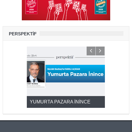
PERSPEKTİF
YUMURTA PAZARA İNİNCE
2025’ten 2