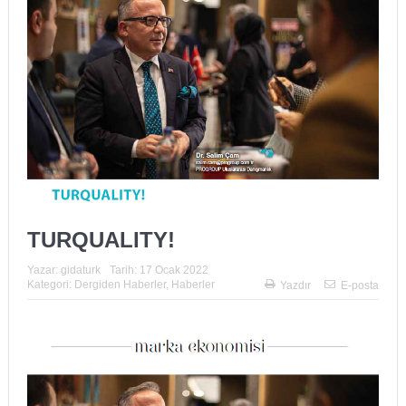
TURQUALITY!
Yazar:
gidaturk
Tarih:
17 Ocak 2022
Kategori:
Dergiden Haberler
,
Haberler
Yazdır
E-posta