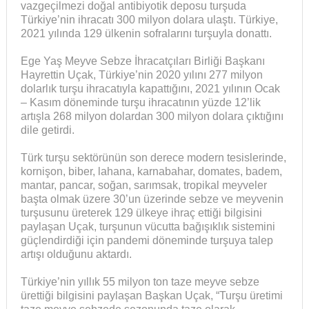
vazgeçilmezi doğal antibiyotik deposu turşuda
Türkiye’nin ihracatı 300 milyon dolara ulaştı. Türkiye,
2021 yılında 129 ülkenin sofralarını turşuyla donattı.
Ege Yaş Meyve Sebze İhracatçıları Birliği Başkanı
Hayrettin Uçak, Türkiye’nin 2020 yılını 277 milyon
dolarlık turşu ihracatıyla kapattığını, 2021 yılının Ocak
– Kasım döneminde turşu ihracatının yüzde 12’lik
artışla 268 milyon dolardan 300 milyon dolara çıktığını
dile getirdi.
Türk turşu sektörünün son derece modern tesislerinde,
kornişon, biber, lahana, karnabahar, domates, badem,
mantar, pancar, soğan, sarımsak, tropikal meyveler
başta olmak üzere 30’un üzerinde sebze ve meyvenin
turşusunu üreterek 129 ülkeye ihraç ettiği bilgisini
paylaşan Uçak, turşunun vücutta bağışıklık sistemini
güçlendirdiği için pandemi döneminde turşuya talep
artışı olduğunu aktardı.
Türkiye’nin yıllık 55 milyon ton taze meyve sebze
ürettiği bilgisini paylaşan Başkan Uçak, “Turşu üretimi