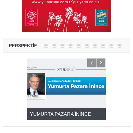
PERSPEKTİF
YUMURTA PAZARA İNİNCE
2025’ten 2