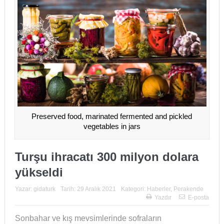
Preserved food, marinated fermented and pickled
vegetables in jars
Turşu ihracatı 300 milyon dolara
yükseldi
Yazar:
gidaturk
Tarih:
29 Aralık 2021
Kategori:
Haberler
,
Perakende
Yazdır
E-posta
Sonbahar ve kış mevsimlerinde sofraların