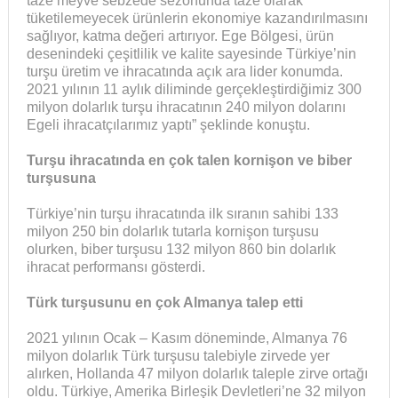
taze meyve sebzede sezonunda taze olarak
tüketilemeyecek ürünlerin ekonomiye kazandırılmasını
sağlıyor, katma değeri artırıyor. Ege Bölgesi, ürün
desenindeki çeşitlilik ve kalite sayesinde Türkiye’nin
turşu üretim ve ihracatında açık ara lider konumda.
2021 yılının 11 aylık diliminde gerçekleştirdiğimiz 300
milyon dolarlık turşu ihracatının 240 milyon dolarını
Egeli ihracatçılarımız yaptı” şeklinde konuştu.
Turşu ihracatında en çok talen kornişon ve biber
turşusuna
Türkiye’nin turşu ihracatında ilk sıranın sahibi 133
milyon 250 bin dolarlık tutarla kornişon turşusu
olurken, biber turşusu 132 milyon 860 bin dolarlık
ihracat performansı gösterdi.
Türk turşusunu en çok Almanya talep etti
2021 yılının Ocak – Kasım döneminde, Almanya 76
milyon dolarlık Türk turşusu talebiyle zirvede yer
alırken, Hollanda 47 milyon dolarlık taleple zirve ortağı
oldu. Türkiye, Amerika Birleşik Devletleri’ne 32 milyon