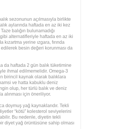
balık sezonunun açılmasıyla birlikte
ralık aylarında haftada en az iki kez
r. Taze balığın bulunamadığı
i alternatifleriyle haftada en az iki
a kızartma yerine ızgara, fırında
h edilerek besin değeri korunması da
asa da haftada 2 gün balık tüketimine
iyle ihmal edilmemelidir. Omega-3
in birincil kaynak olarak balıklara
, hamsi ve hatta kabuklu deniz
gin olup, her türlü balık ve deniz
 alınması için öneriliyor.
lıca doymuş yağ kaynaklarıdır. Tekli
tler “kötü” kolesterol seviyelerini
bilir. Bu nedenle, diyetin tekli
r diyet yağ örüntüsüne sahip olması