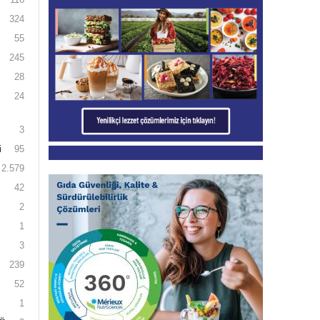
324
55
245
28
24
3
i
95
2.579
42
2
1
3
239
52
1