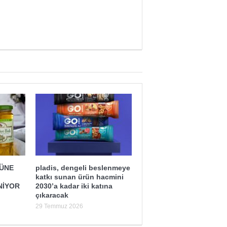
ĞÜNE
pladis, dengeli beslenmeye
katkı sunan ürün hacmini
NİYOR
2030’a kadar iki katına
çıkaracak
29 Temmuz 2026