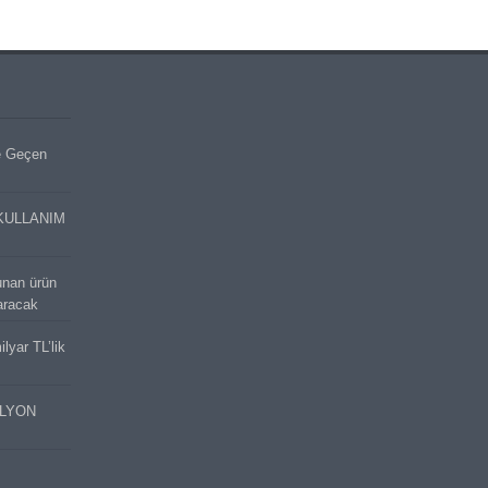
e Geçen
KULLANIM
unan ürün
aracak
lyar TL’lik
İLYON