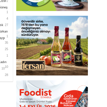
 Özer
2
 Güneş
1
4
tık
27
Gürkan
1
aygı
35
25
1
Kadın
10
10
28