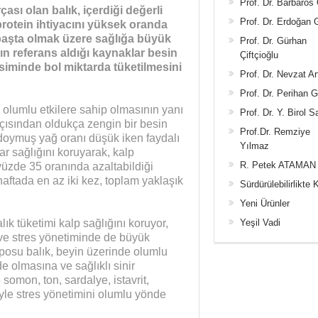
Prof. Dr. Barbaros
ası olan balık, içerdiği değerli
Prof. Dr. Erdoğan
 protein ihtiyacını yüksek oranda
i başta olmak üzere sağlığa büyük
Prof. Dr. Gürhan
nın referans aldığı kaynaklar besin
Çiftçioğlu
vsiminde bol miktarda tüketilmesini
Prof. Dr. Nevzat Ar
Prof. Dr. Perihan 
 olumlu etkilere sahip olmasının yanı
Prof. Dr. Y. Birol S
açısından oldukça zengin bir besin
Prof.Dr. Remziye
 doymuş yağ oranı düşük iken faydalı
Yılmaz
ar sağlığını koruyarak, kalp
R. Petek ATAMAN
 yüzde 35 oranında azaltabildiği
 haftada en az iki kez, toplam yaklaşık
Sürdürülebilirlikte 
Yeni Ürünler
Yeşil Vadi
ık tüketimi kalp sağlığını koruyor,
r ve stres yönetiminde de büyük
eposu balık, beyin üzerinde olumlu
e olmasına ve sağlıklı sinir
somon, ton, sardalye, istavrit,
iyle stres yönetimini olumlu yönde