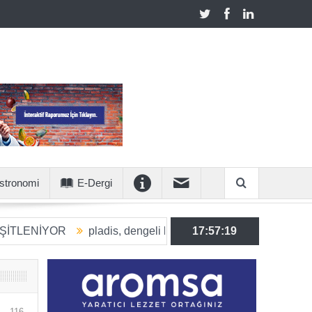
stronomi
E-Dergi
OR
pladis, dengeli beslenmeye katkı sunan ürün hacmini 203
17:57:20
116