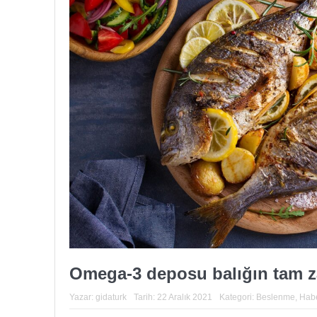
Omega-3 deposu balığın tam 
Yazar:
gidaturk
Tarih:
22 Aralık 2021
Kategori:
Beslenme
,
Habe