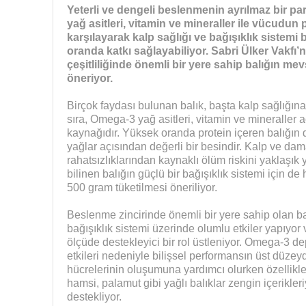
Yeterli ve dengeli beslenmenin ayrılmaz bir parç
yağ asitleri, vitamin ve mineraller ile vücudun
karşılayarak kalp sağlığı ve bağışıklık sistem
oranda katkı sağlayabiliyor. Sabri Ülker Vakfı’
çeşitliliğinde önemli bir yere sahip balığın me
öneriyor.
Birçok faydası bulunan balık, başta kalp sağlığına
sıra, Omega-3 yağ asitleri, vitamin ve mineraller 
kaynağıdır. Yüksek oranda protein içeren balığın
yağlar açısından değerli bir besindir. Kalp ve dam
rahatsızlıklarından kaynaklı ölüm riskini yaklaşık
bilinen balığın güçlü bir bağışıklık sistemi için de
500 gram tüketilmesi öneriliyor.
Beslenme zincirinde önemli bir yere sahip olan bal
bağışıklık sistemi üzerinde olumlu etkiler yapıyo
ölçüde destekleyici bir rol üstleniyor. Omega-3 d
etkileri nedeniyle bilişsel performansın üst düzeyd
hücrelerinin oluşumuna yardımcı olurken özellikle 
hamsi, palamut gibi yağlı balıklar zengin içerikler
destekliyor.