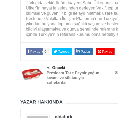
Türk gıda sektörünün duayeni Sabri Ülker anısın
Ülker’in hayat felsefesinden derleyen Vakıf, topl
bilimsel ve güvenilir bilgi ile aydınlatmak üzere fa
Beslenme Vakıfları İletişim Platformu’nun Türkiye
yılından bu yana topluma sağlıklı yaşam ve besle
bilgiyi ulaştırmakta ve dünya genelinde referans ka
içinde Türkiye’nin referans kurumu olma hedefiyl
Paylaş
0
Tweetle
Paylaş
Paylaş
Önceki
S
Président Taze Peynir yoğun
kıvamı ve süt tadıyla
sofralarda!
YAZAR HAKKINDA
gidaturk