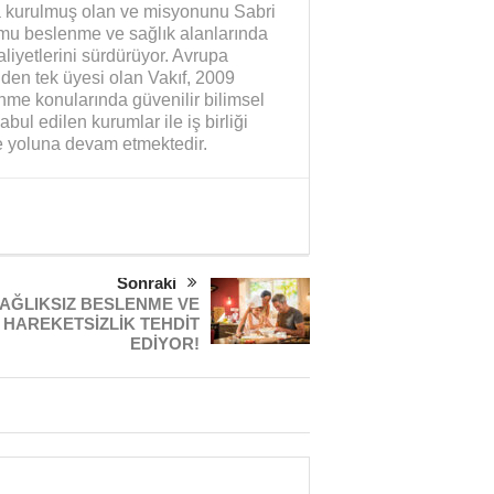
a kurulmuş olan ve misyonunu Sabri
umu beslenme ve sağlık alanlarında
aliyetlerini sürdürüyor. Avrupa
’den tek üyesi olan Vakıf, 2009
nme konularında güvenilir bilimsel
bul edilen kurumlar ile iş birliği
e yoluna devam etmektedir.
Sonraki
AĞLIKSIZ BESLENME VE
HAREKETSİZLİK TEHDİT
EDİYOR!
Yaman Çelişki
SANAYİYE SAHİP ÇI