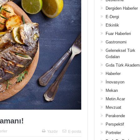
Dergiden Haberler
E-Dergi
Etkinlik
Fuar Haberleri
Gastronomi
Geleneksel Türk
Gıdaları
Gıda Türk Akadem
Haberler
İnovasyon
Mekan
Metin Acar
Mevzuat
Perakende
zamanı!
Perspektif
rler
Yazdır
E-posta
Portreler