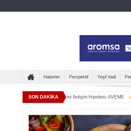
Haberler
Perspektif
Yeşil Vadi
Pe
mın Ötesine Geçen Yeni İletişim Hamlesi: AVEME
SON DAKİKA
İÇECEKT