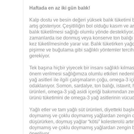
Haftada en az iki gün balık!
Kalp dostu ve besin değeri yüksek balık tüketimi 
artış gösteriyor. Çeşitliliğin bol olduğu kasım ve a
balık tüketilmesi sağlığı olumlu yönde destekliyo
zamanlarda ise donmuş veya konserve ton balığı gib
kez tüketilmesinde yarar var. Balık tüketirken yağd
pişirme ve buğulama gibi sağlıklı yöntemler terci
gerekiyor.
Tek başına hiçbir yiyecek bir insanı sağlıklı kılm
önem verilmesi sağlığımıza olumlu etkileri neden
yağ asitleri ile ilgili çalışmaların çoğu, omega-3 iç
odaklanıyor. Somon, sardalye, ton balığı, istavrit
ürünleri, omega-3 yağ asidi içeriği bakımından zen
ürünü tüketimini de omega-3 yağ asitlerinin vücuda
Yağlı etler ve tam yağlı süt ürünleri, diyetteki baş
doymamış ve çoklu doymamış yağlardan zengin diye
düşürürken, doymuş yağlar “kötü” kolesterolü artıra
doymamış ve çoklu doymamış yağlardan zengin bi
öneriliyor.