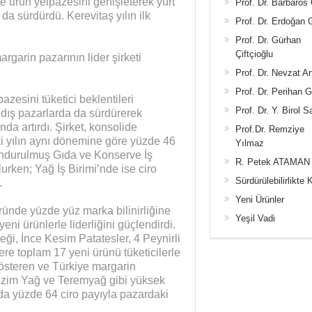
e ürün yelpazesini genişleterek yurt
Prof. Dr. Barbaros
a sürdürdü. Kerevitaş yılın ilk
Prof. Dr. Erdoğan
Prof. Dr. Gürhan
Çiftçioğlu
garin pazarının lider şirketi
Prof. Dr. Nevzat Ar
Prof. Dr. Perihan 
zesini tüketici beklentileri
Prof. Dr. Y. Birol S
ı dış pazarlarda da sürdürerek
da artırdı. Şirket, konsolide
Prof.Dr. Remziye
ki yılın aynı dönemine göre yüzde 46
Yılmaz
 Dondurulmuş Gıda ve Konserve İş
R. Petek ATAMAN
urken; Yağ İş Birimi’nde ise ciro
Sürdürülebilirlikte 
.
Yeni Ürünler
ünde yüzde yüz marka bilinirliğine
Yeşil Vadi
i ürünlerle liderliğini güçlendirdi.
ği, İnce Kesim Patatesler, 4 Peynirli
re toplam 17 yeni ürünü tüketicilerle
 gösteren ve Türkiye margarin
 Bizim Yağ ve Teremyağ gibi yüksek
ında yüzde 64 ciro payıyla pazardaki