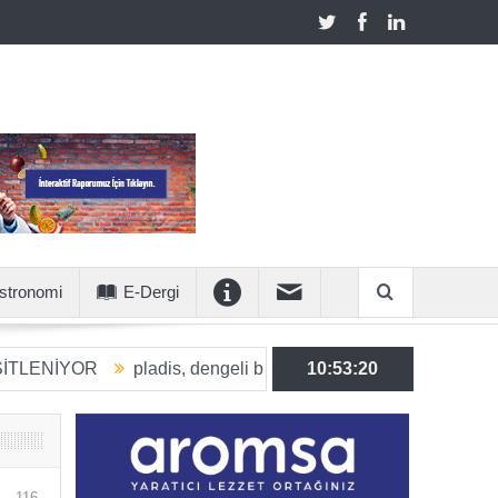
stronomi
E-Dergi
OR
pladis, dengeli beslenmeye katkı sunan ürün hacmini 203
10:53:21
116