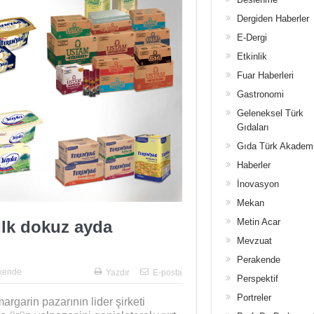
Dergiden Haberler
E-Dergi
Etkinlik
Fuar Haberleri
Gastronomi
Geleneksel Türk
Gıdaları
Gıda Türk Akadem
Haberler
İnovasyon
Mekan
Metin Acar
 İlk dokuz ayda
Mevzuat
Perakende
kende
Yazdır
E-posta
Perspektif
Portreler
rgarin pazarının lider şirketi