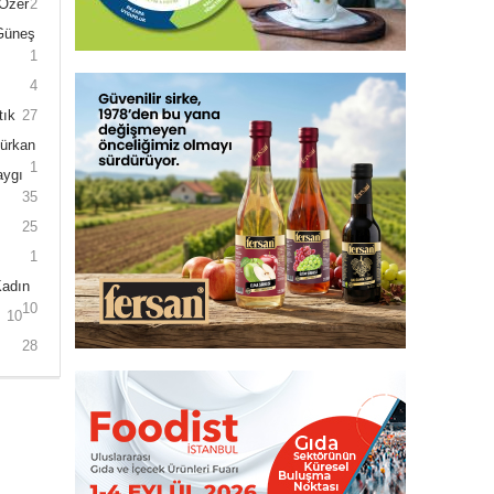
 Özer
2
 Güneş
1
4
tık
27
Gürkan
1
aygı
35
25
1
Kadın
10
10
28