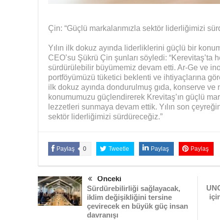
Çin: “Güçlü markalarımızla sektör liderliğimizi sü
Yılın ilk dokuz ayında liderliklerini güçlü bir konu
CEO’su Şükrü Çin şunları söyledi: “Kerevitaş’ta h
sürdürülebilir büyümemiz devam etti. Ar-Ge ve ino
portföyümüzü tüketici beklenti ve ihtiyaçlarına göre
ilk dokuz ayında dondurulmuş gıda, konserve ve m
konumumuzu güçlendirerek Krevitaş’ın güçlü markal
lezzetleri sunmaya devam ettik. Yılın son çeyreği
sektör liderliğimizi sürdüreceğiz.”
Paylaş
0
Tweetle
Paylaş
Paylaş
Önceki
UNO
Sürdürebilirliği sağlayacak,
iç
iklim değişikliğini tersine
çevirecek en büyük güç insan
davranışı