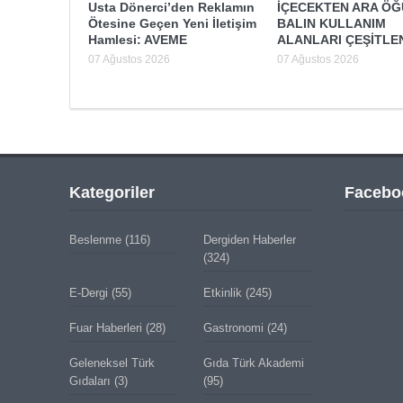
Usta Dönerci’den Reklamın
İÇECEKTEN ARA Ö
Ötesine Geçen Yeni İletişim
BALIN KULLANIM
Hamlesi: AVEME
ALANLARI ÇEŞİTLE
07 Ağustos 2026
07 Ağustos 2026
Kategoriler
Facebo
Beslenme
(116)
Dergiden Haberler
(324)
E-Dergi
(55)
Etkinlik
(245)
Fuar Haberleri
(28)
Gastronomi
(24)
Geleneksel Türk
Gıda Türk Akademi
Gıdaları
(3)
(95)