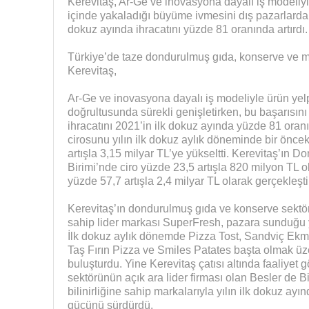
Kerevitaş, Ar-Ge ve inovasyona dayalı iş modeliyl
içinde yakaladığı büyüme ivmesini dış pazarlarda d
dokuz ayında ihracatını yüzde 81 oranında artırdı.
Türkiye’de taze dondurulmuş gıda, konserve ve mar
Kerevitaş,
Ar-Ge ve inovasyona dayalı iş modeliyle ürün yelpa
doğrultusunda sürekli genişletirken, bu başarısın
ihracatını 2021’in ilk dokuz ayında yüzde 81 oranın
cirosunu yılın ilk dokuz aylık döneminde bir önce
artışla 3,15 milyar TL’ye yükseltti. Kerevitaş’ın
Birimi’nde ciro yüzde 23,5 artışla 820 milyon TL ol
yüzde 57,7 artışla 2,4 milyar TL olarak gerçekleşti
Kerevitaş’ın dondurulmuş gıda ve konserve sektör
sahip lider markası SuperFresh, pazara sunduğu yen
İlk dokuz aylık dönemde Pizza Tost, Sandviç Ekme
Taş Fırın Pizza ve Smiles Patates başta olmak üze
buluşturdu. Yine Kerevitaş çatısı altında faaliyet
sektörünün açık ara lider firması olan Besler de
bilinirliğine sahip markalarıyla yılın ilk dokuz ay
gücünü sürdürdü.