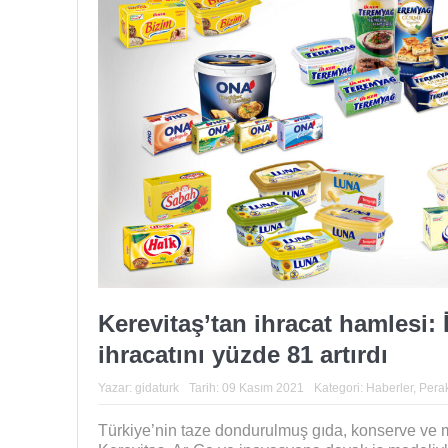
Kerevitaş’tan ihracat hamlesi:
ihracatını yüzde 81 artırdı
Yazar:
gidaturk
Tarih:
09 Kasım 2021
Kategori:
Haberler
,
Pera
Türkiye’nin taze dondurulmuş gıda, konserve ve ma