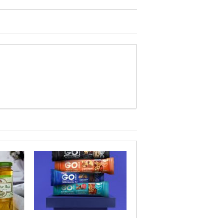
Sağlık mı Siyaset mi?
Şubat Ayı Azizliği