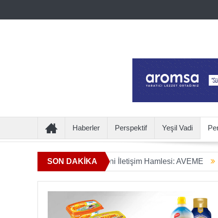
Haberler
Perspektif
Yeşil Vadi
Pe
ın Ötesine Geçen Yeni İletişim Hamlesi: AVEME
SON DAKİKA
İÇECEKT