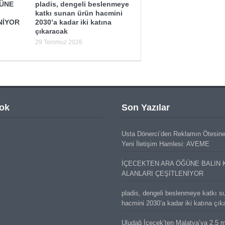
ĞÜNE
pladis, dengeli beslenmeye
katkı sunan ürün hacmini
NİYOR
2030’a kadar iki katına
çıkaracak
29 Temmuz 2026
ok
Son Yazılar
Usta Dönerci’den Reklamın Ötesin
Yeni İletişim Hamlesi: AVEME
İÇECEKTEN ARA ÖĞÜNE BALIN 
ALANLARI ÇEŞİTLENİYOR
pladis, dengeli beslenmeye katkı s
hacmini 2030’a kadar iki katına çık
Uludağ İçecek’ten Malatya’ya 2,5 mi