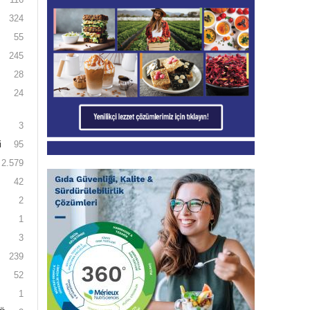
324
55
245
28
24
3
i
95
2.579
42
2
1
3
239
52
1