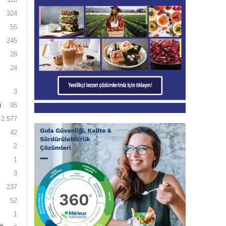
324
55
245
28
24
3
i
95
2.577
42
2
1
3
237
52
1