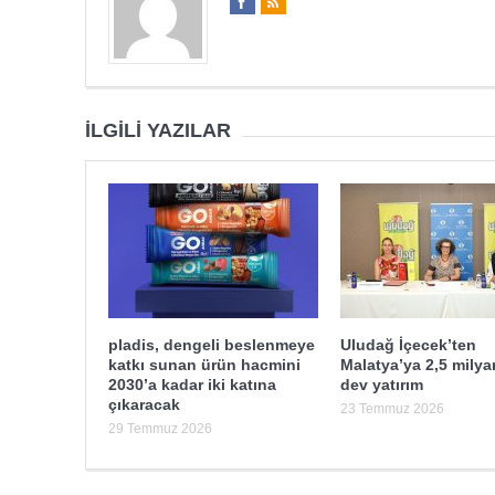
İLGILI YAZILAR
pladis, dengeli beslenmeye
Uludağ İçecek’ten
katkı sunan ürün hacmini
Malatya’ya 2,5 milyar
2030’a kadar iki katına
dev yatırım
çıkaracak
23 Temmuz 2026
29 Temmuz 2026