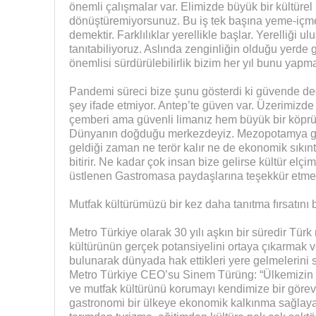
önemli çalışmalar var. Elimizde büyük bir kültüre
dönüştüremiyorsunuz. Bu iş tek başına yeme-içme
demektir. Farklılıklar yerellikle başlar. Yerelliği 
tanıtabiliyoruz. Aslında zenginliğin olduğu yerd
önemlisi sürdürülebilirlik bizim her yıl bunu yapm
Pandemi süreci bize şunu gösterdi ki güvende deği
şey ifade etmiyor. Antep’te güven var. Üzerimizde 
çemberi ama güvenli limanız hem büyük bir köpr
Dünyanın doğduğu merkezdeyiz. Mezopotamya göb
geldiği zaman ne terör kalır ne de ekonomik sıkıntı
bitirir. Ne kadar çok insan bize gelirse kültür elç
üstlenen Gastromasa paydaşlarına teşekkür etmek
Mutfak kültürümüzü bir kez daha tanıtma fırsatını 
Metro Türkiye olarak 30 yılı aşkın bir süredir Tür
kültürünün gerçek potansiyelini ortaya çıkarmak ve
bulunarak dünyada hak ettikleri yere gelmelerini sa
Metro Türkiye CEO’su Sinem Türüng: “Ülkemizin ber
ve mutfak kültürünü korumayı kendimize bir göre
gastronomi bir ülkeye ekonomik kalkınma sağlayabi