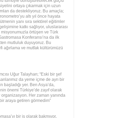
örü tümüyle dönüştürebilecek güçlü
iyelini ortaya çıkarmak için uzun
dımları da destekliyoruz. Bu amaçla;
ronometro’yu altı yıl önce hayata
ütmenin yanı sıra sektörel eğitimler
lişimine katkı sağlıyor, uluslararası
Bu misyonumuzla örtüşen ve Türk
Gastromasa Konferansı’na da ilk
kten mutluluk duyuyoruz. Bu
efi ağırlama ve mutfak kültürümüzü
ısı Uğur Talayhan; “Eski bir şef
şanlarımız da yeme içme de ayrı bir
n başladığı yer. Ben Asya’da,
nin önemi Türkiye’de zayıf olarak
ir organizasyon. Her zaman yanında
i bir araya getiren görmedim”
Yaman Çelişki
SANAYİYE SAHİP ÇI
masa’yı bir iş olarak bakmıyor,