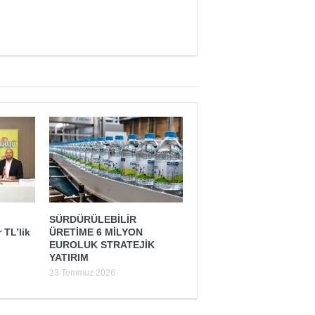
SÜRDÜRÜLEBİLİR
 TL’lik
ÜRETİME 6 MİLYON
EUROLUK STRATEJİK
YATIRIM
23 Temmuz 2026