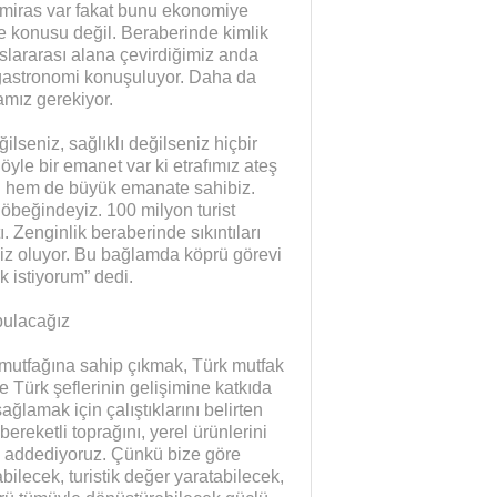
l miras var fakat bunu ekonomiye
 konusu değil. Beraberinde kimlik
uluslararası alana çevirdiğimiz anda
e gastronomi konuşuluyor. Daha da
amız gerekiyor.
lseniz, sağlıklı değilseniz hiçbir
öyle bir emanet var ki etrafımız ateş
ü hem de büyük emanate sahibiz.
eğindeyiz. 100 milyon turist
. Zenginlik beraberinde sıkıntıları
imiz oluyor. Bu bağlamda köprü görevi
 istiyorum” dedi.
bulacağız
k mutfağına sahip çıkmak, Türk mutfak
 Türk şeflerinin gelişimine katkıda
ğlamak için çalıştıklarını belirten
eketli toprağını, yerel ürünlerini
v addediyoruz. Çünkü bize göre
lecek, turistik değer yaratabilecek,