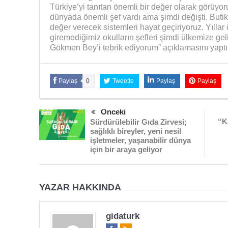
Türkiye’yi tanıtan önemli bir değer olarak görüyo
dünyada önemli şef vardı ama şimdi değişti. Buti
değer verecek sistemleri hayat geçiriyoruz. Yılla
giremediğimiz okulların şefleri şimdi ülkemize g
Gökmen Bey’i tebrik ediyorum” açıklamasını yaptı
Paylaş
0
Tweetle
Paylaş
Paylaş
Önceki
“K
Sürdürülebilir Gıda Zirvesi;
sağlıklı bireyler, yeni nesil
işletmeler, yaşanabilir dünya
için bir araya geliyor
YAZAR HAKKINDA
gidaturk