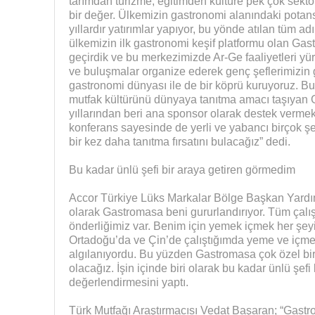
tarımdan turizme, eğitimden kültüre pek çok sekt
bir değer. Ülkemizin gastronomi alanındaki potans
yıllardır yatırımlar yapıyor, bu yönde atılan tüm a
ülkemizin ilk gastronomi keşif platformu olan Gast
geçirdik ve bu merkezimizde Ar-Ge faaliyetleri yür
ve buluşmalar organize ederek genç şeflerimizin ge
gastronomi dünyası ile de bir köprü kuruyoruz. 
mutfak kültürünü dünyaya tanıtma amacı taşıyan 
yıllarından beri ana sponsor olarak destek verme
konferans sayesinde de yerli ve yabancı birçok ş
bir kez daha tanıtma fırsatını bulacağız” dedi.
Bu kadar ünlü şefi bir araya getiren görmedim
Accor Türkiye Lüks Markalar Bölge Başkan Yardımc
olarak Gastromasa beni gururlandırıyor. Tüm çalı
önderliğimiz var. Benim için yemek içmek her şeyi
Ortadoğu’da ve Çin’de çalıştığımda yeme ve içme
algılanıyordu. Bu yüzden Gastromasa çok özel b
olacağız. İşin içinde biri olarak bu kadar ünlü şef
değerlendirmesini yaptı.
Türk Mutfağı Araştırmacısı Vedat Başaran; “Gastro