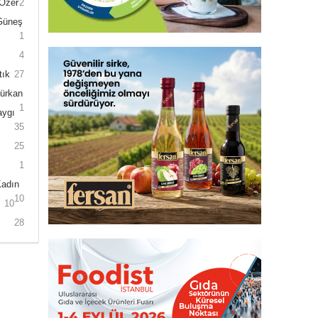
 Özer
2
 Güneş
1
4
tık
27
Gürkan
1
aygı
35
25
1
Kadın
10
10
28