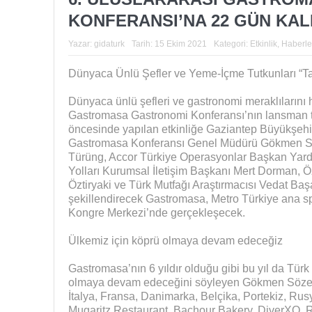
KONFERANSI’NA 22 GÜN KAL
Yazar:
gidaturk
Tarih:
15 Ekim 2021
Kategori:
Etkinlik
,
Haberle
Dünyaca Ünlü Şefler ve Yeme-İçme Tutkunları “T
Dünyaca ünlü şefleri ve gastronomi meraklılarını h
Gastromasa Gastronomi Konferansı’nın lansman to
öncesinde yapılan etkinliğe Gaziantep Büyükşeh
Gastromasa Konferansı Genel Müdürü Gökmen S
Türüng, Accor Türkiye Operasyonlar Başkan Yard
Yolları Kurumsal İletişim Başkanı Mert Dorman, Ö
Öztiryaki ve Türk Mutfağı Araştırmacısı Vedat Baş
şekillendirecek Gastromasa, Metro Türkiye ana 
Kongre Merkezi’nde gerçekleşecek.
Ülkemiz için köprü olmaya devam edeceğiz
Gastromasa’nın 6 yıldır olduğu gibi bu yıl da Tür
olmaya devam edeceğini söyleyen Gökmen Sözen
İtalya, Fransa, Danimarka, Belçika, Portekiz, Ru
Mugaritz Restaurant, Bachour Bakery, DiverXO, 