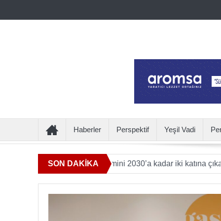
Haberler
Perspektif
Yeşil Vadi
Pe
atkı sunan ürün hacmini 2030’a kadar iki katına çıkaracak
SON DAKİKA
U