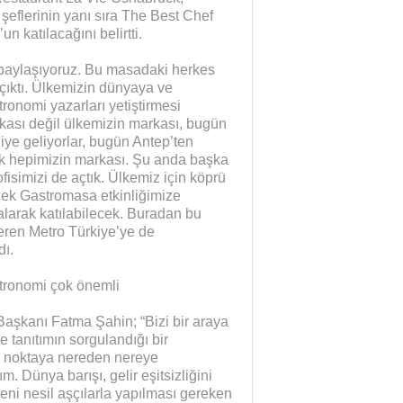
 şeflerinin yanı sıra The Best Chef
 katılacağını belirtti.
 paylaşıyoruz. Bu masadaki herkes
 çıktı. Ülkemizin dünyaya ve
ronomi yazarları yetiştirmesi
ası değil ülkemizin markası, bugün
diye geliyorlar, bugün Antep’ten
tık hepimizin markası. Şu anda başka
ofisimizi de açtık. Ülkemiz için köprü
ek Gastromasa etkinliğimize
 alarak katılabilecek. Buradan bu
ren Metro Türkiye’ye de
dı.
astronomi çok önemli
Başkanı Fatma Şahin; “Bizi bir araya
 tanıtımın sorgulandığı bir
bir noktaya nereden nereye
 Dünya barışı, gelir eşitsizliğini
ni nesil aşçılarla yapılması gereken