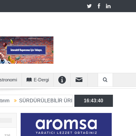
stronomi
E-Dergi
RDÜRÜLEBİLİR ÜRETİME 6 MİLYON EUROLUK STRATEJİK
16:43:41
116