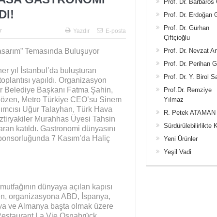
Prof. Dr. Barbaros
DI!
Prof. Dr. Erdoğan
Prof. Dr. Gürhan
r
Yazdır
E-posta
Çiftçioğlu
Prof. Dr. Nevzat Ar
asarım” Temasında Buluşuyor
Prof. Dr. Perihan 
er yıl İstanbul’da buluşturan
Prof. Dr. Y. Birol S
plantısı yapıldı. Organizasyon
ir Belediye Başkanı Fatma Şahin,
Prof.Dr. Remziye
özen, Metro Türkiye CEO’su Sinem
Yılmaz
ımcısı Uğur Talayhan, Türk Hava
R. Petek ATAMAN
ztiryakiler Murahhas Üyesi Tahsin
Sürdürülebilirlikte 
aran katıldı. Gastronomi dünyasını
sponsorluğunda 7 Kasım’da Haliç
Yeni Ürünler
Yeşil Vadi
k mutfağının dünyaya açılan kapısı
, organizasyona ABD, İspanya,
sya ve Almanya başta olmak üzere
Restaurant La Vie Osnabrück,