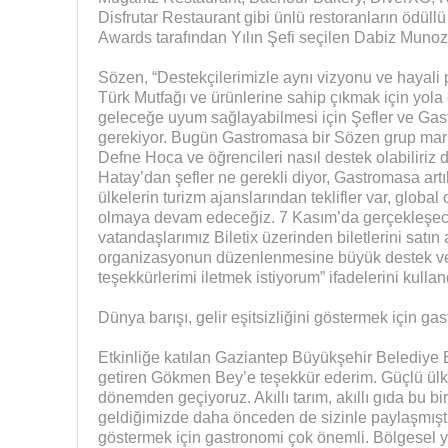
Disfrutar Restaurant gibi ünlü restoranların ödüllü
Awards tarafından Yılın Şefi seçilen Dabiz Munoz’un
Sözen, “Destekçilerimizle aynı vizyonu ve hayali
Türk Mutfağı ve ürünlerine sahip çıkmak için yola
geleceğe uyum sağlayabilmesi için Şefler ve Gast
gerekiyor. Bugün Gastromasa bir Sözen grup mark
Defne Hoca ve öğrencileri nasıl destek olabiliriz 
Hatay’dan şefler ne gerekli diyor, Gastromasa ar
ülkelerin turizm ajanslarından teklifler var, global 
olmaya devam edeceğiz. 7 Kasım’da gerçekleşec
vatandaşlarımız Biletix üzerinden biletlerini satın
organizasyonun düzenlenmesine büyük destek ve
teşekkürlerimi iletmek istiyorum” ifadelerini kullan
Dünya barışı, gelir eşitsizliğini göstermek için g
Etkinliğe katılan Gaziantep Büyükşehir Belediye 
getiren Gökmen Bey’e teşekkür ederim. Güçlü ülke
dönemden geçiyoruz. Akıllı tarım, akıllı gıda bu 
geldiğimizde daha önceden de sizinle paylaşmıştım.
göstermek için gastronomi çok önemli. Bölgesel ye