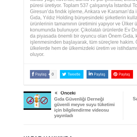
püresi üretiyor. Toplam 537 çalışanıyla İstanbul 
Giresun’da fındık işleme, Ankara ve Karaman’da i
Gıda, Yıldız Holding bünyesindeki şirketlerin kulla
ürünlerinin tamamının üretimini yapıyor ve Ülker ü
konumunda bulunuyor. Çikolatalı ürünlerde Ev Dı
da piyasada önemli bir oyuncu olan Önem Gıda, 
işlenmesinden başlayarak, tüm süreçlere hakim. 
ülkelerde hem de ülkemizdeki üretim ve istihdam
oluyor.
Paylaş
0
Tweetle
Paylaş
Paylaş
Önceki
Sa
Gıda Güvenliği Derneği
güvenli meyve suyu tüketimi
için bilgilendirme videosu
yayınladı