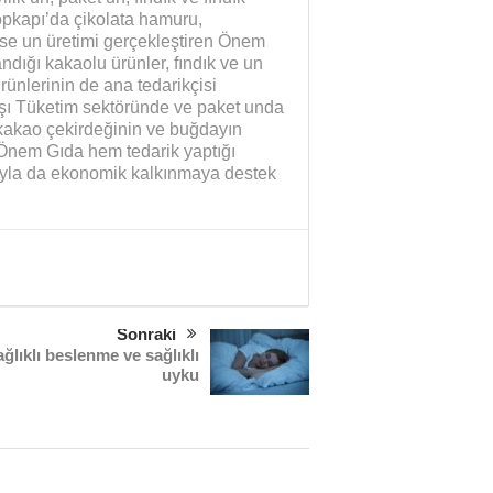
Topkapı’da çikolata hamuru,
se un üretimi gerçekleştiren Önem
ndığı kakaolu ürünler, fındık ve un
rünlerinin de ana tedarikçisi
şı Tüketim sektöründe ve paket unda
kakao çekirdeğinin ve buğdayın
Önem Gıda hem tedarik yaptığı
ıyla da ekonomik kalkınmaya destek
Sonraki
ğlıklı beslenme ve sağlıklı
uyku
Yaman Çelişki
SANAYİYE SAHİP ÇI