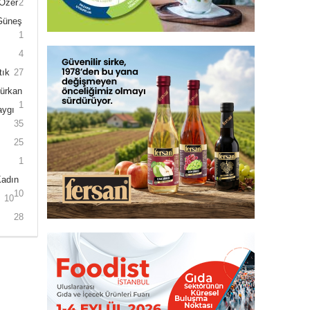
 Özer
2
 Güneş
1
4
tık
27
Gürkan
1
aygı
35
25
1
Kadın
10
10
28