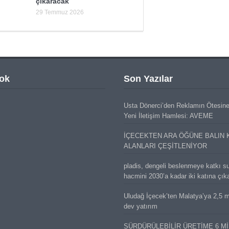
çıkaracak
29 Temmuz 2026
ok
Son Yazılar
Usta Dönerci’den Reklamın Ötesin
Yeni İletişim Hamlesi: AVEME
İÇECEKTEN ARA ÖĞÜNE BALIN 
ALANLARI ÇEŞİTLENİYOR
pladis, dengeli beslenmeye katkı s
hacmini 2030’a kadar iki katına çık
Uludağ İçecek’ten Malatya’ya 2,5 mi
dev yatırım
SÜRDÜRÜLEBİLİR ÜRETİME 6 M