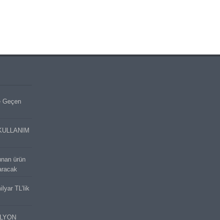
e Geçen
KULLANIM
unan ürün
aracak
lyar TL’lik
İLYON