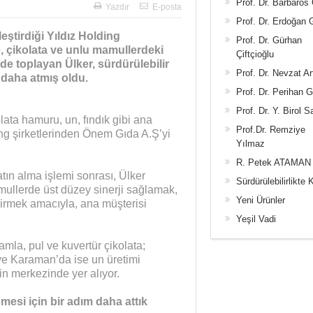
Prof. Dr. Barbaros
Yazdır
E-posta
Prof. Dr. Erdoğan
eştirdiği Yıldız Holding
Prof. Dr. Gürhan
e, çikolata ve unlu mamullerdeki
Çiftçioğlu
e toplayan Ülker, sürdürülebilir
Prof. Dr. Nevzat Ar
 daha atmış oldu.
Prof. Dr. Perihan 
Prof. Dr. Y. Birol S
olata hamuru, un, fındık gibi ana
Prof.Dr. Remziye
lding şirketlerinden Önem Gıda A.Ş’yi
Yılmaz
R. Petek ATAMAN
ın alma işlemi sonrası, Ülker
Sürdürülebilirlikte 
amullerde üst düzey sinerji sağlamak,
Yeni Ürünler
dirmek amacıyla, ana müşterisi
Yeşil Vadi
mla, pul ve kuvertür çikolata;
 ve Karaman’da ise un üretimi
in merkezinde yer alıyor.
mesi için bir adım daha attık