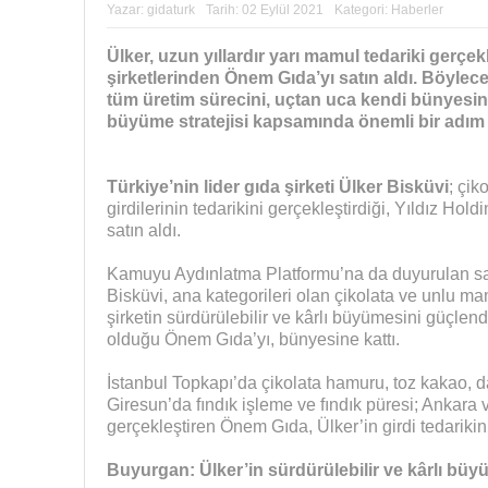
Yazar:
gidaturk
Tarih:
02 Eylül 2021
Kategori:
Haberler
Ülker, uzun yıllardır yarı mamul tedariki gerçekl
şirketlerinden Önem Gıda’yı satın aldı. Böylec
tüm üretim sürecini, uçtan uca kendi bünyesind
büyüme stratejisi kapsamında önemli bir adım
Türkiye’nin lider gıda şirketi Ülker Bisküvi
; çik
girdilerinin tedarikini gerçekleştirdiği, Yıldız Ho
satın aldı.
Kamuyu Aydınlatma Platformu’na da duyurulan sat
Bisküvi, ana kategorileri olan çikolata ve unlu m
şirketin sürdürülebilir ve kârlı büyümesini güçlen
olduğu Önem Gıda’yı, bünyesine kattı.
İstanbul Topkapı’da çikolata hamuru, toz kakao, da
Giresun’da fındık işleme ve fındık püresi; Ankara
gerçekleştiren Önem Gıda, Ülker’in girdi tedarikin
Buyurgan: Ülker’in sürdürülebilir ve kârlı büyü