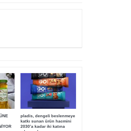
ĞÜNE
pladis, dengeli beslenmeye
katkı sunan ürün hacmini
NİYOR
2030’a kadar iki katına