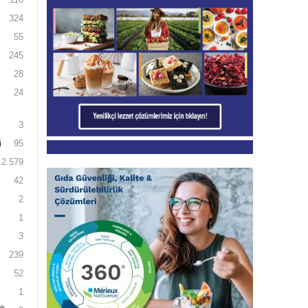
324
55
245
28
24
3
i
95
2.579
42
2
1
3
239
52
1