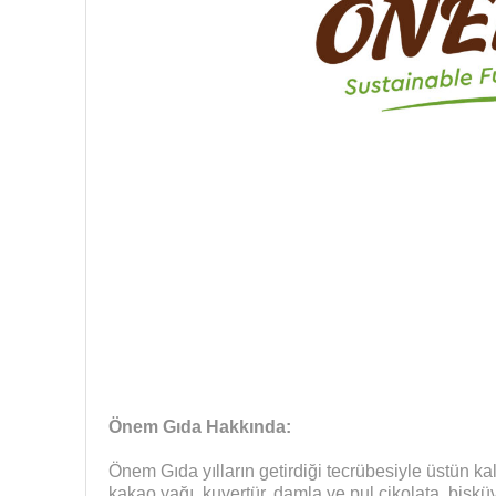
Önem Gıda Hakkında:
Önem Gıda yılların getirdiği tecrübesiyle üstün ka
kakao yağı, kuvertür, damla ve pul çikolata, bisküvi