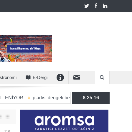
stronomi
E-Dergi
pladis, dengeli beslenmeye katkı sunan ürün hacmini 2030’a
8:25:17
116