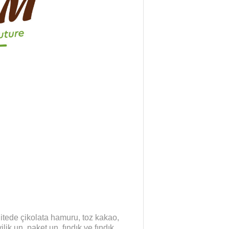
litede çikolata hamuru, toz kakao,
lik un, paket un, fındık ve fındık