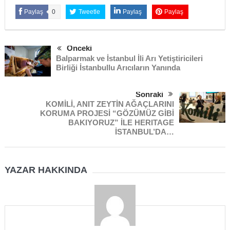
Paylaş
0
Tweetle
Paylaş
Paylaş
Önceki
Balparmak ve İstanbul İli Arı Yetiştiricileri
Birliği İstanbullu Arıcıların Yanında
Sonraki
KOMİLİ, ANIT ZEYTİN AĞAÇLARINI
KORUMA PROJESİ “GÖZÜMÜZ GİBİ
BAKIYORUZ” İLE HERITAGE
İSTANBUL’DA…
YAZAR HAKKINDA