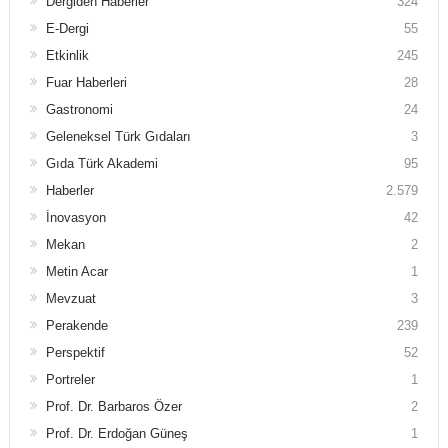
Dergiden Haberler
324
E-Dergi
55
Etkinlik
245
Fuar Haberleri
28
Gastronomi
24
Geleneksel Türk Gıdaları
3
Gıda Türk Akademi
95
Haberler
2.579
İnovasyon
42
Mekan
2
Metin Acar
1
Mevzuat
3
Perakende
239
Perspektif
52
Portreler
1
Prof. Dr. Barbaros Özer
2
Prof. Dr. Erdoğan Güneş
1