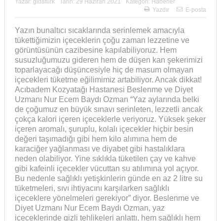
Yazar:
gidaturk
Tarih:
29 Haziran 2021
Kategori:
Haberler
Yazdır
E-posta
Yazın bunaltıcı sıcaklarında serinlemek amacıyla
tükettiğimizin içeceklerin çoğu zaman lezzetine ve
görüntüsünün cazibesine kapılabiliyoruz. Hem
susuzluğumuzu gideren hem de düşen kan şekerimizi
toparlayacağı düşüncesiyle hiç de masum olmayan
içecekleri tüketme eğilimimiz artabiliyor. Ancak dikkat!
Acıbadem Kozyatağı Hastanesi Beslenme ve Diyet
Uzmanı Nur Ecem Baydı Ozman “Yaz aylarında belki
de çoğumuz en büyük sınavı serinleten, lezzetli ancak
çokça kalori içeren içeceklerle veriyoruz. Yüksek şeker
içeren aromalı, şuruplu, kolalı içecekler hiçbir besin
değeri taşımadığı gibi hem kilo alımına hem de
karaciğer yağlanması ve diyabet gibi hastalıklara
neden olabiliyor. Yine sıklıkla tüketilen çay ve kahve
gibi kafeinli içecekler vücuttan su atılımına yol açıyor.
Bu nedenle sağlıklı yetişkinlerin günde en az 2 litre su
tüketmeleri, sıvı ihtiyacını karşılarken sağlıklı
içeceklere yönelmeleri gerekiyor” diyor. Beslenme ve
Diyet Uzmanı Nur Ecem Baydı Ozman, yaz
içeceklerinde gizli tehlikeleri anlattı, hem sağlıklı hem