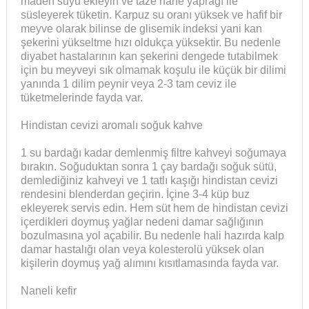
maden suyu ekleyin ve taze nane yaprağı ile
süsleyerek tüketin. Karpuz su oranı yüksek ve hafif bir
meyve olarak bilinse de glisemik indeksi yani kan
şekerini yükseltme hızı oldukça yüksektir. Bu nedenle
diyabet hastalarının kan şekerini dengede tutabilmek
için bu meyveyi sık olmamak koşulu ile küçük bir dilimi
yanında 1 dilim peynir veya 2-3 tam ceviz ile
tüketmelerinde fayda var.
Hindistan cevizi aromalı soğuk kahve
1 su bardağı kadar demlenmiş filtre kahveyi soğumaya
bırakın. Soğuduktan sonra 1 çay bardağı soğuk sütü,
demlediğiniz kahveyi ve 1 tatlı kaşığı hindistan cevizi
rendesini blenderdan geçirin. İçine 3-4 küp buz
ekleyerek servis edin. Hem süt hem de hindistan cevizi
içerdikleri doymuş yağlar nedeni damar sağlığının
bozulmasına yol açabilir. Bu nedenle hali hazırda kalp
damar hastalığı olan veya kolesterolü yüksek olan
kişilerin doymuş yağ alımını kısıtlamasında fayda var.
Naneli kefir