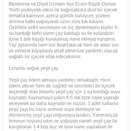
Beslenme ve Diyet Uzmanı Nur Ecem Baydı Ozman
“Kefir probiyotik etkisi ile bağırsaklara dost bir içecek
olmakla kalmıyor, ayrıca günlük kalsiyum, protein
alımına katkı sağlayarak uzun süre tok tutuyor.
Özellikle kefiri sevmeyen ve hiç denemeyen kişiler ¾
su bardağı kefiri yarım çay bardağı su ile sulandırın.
İçine 1 tatlı kaşığı kurutulmuş nane ekleyip karıştırın.
Yaz aylarında hem sizi ferahlatacak hem de artan sıvı
ve mineral kayıplarını telafi etmenize yardımcı olacak
sağlıklı bir içecek elde edeceksiniz.
Limonlu soğuk yeşil çay
Yeşil çay ödem atmaya yardımcı olmaktadır. Hem
ödem attıran hem de sağlıklı ve serinletici bir içecek
seçeneği olan limonlu yeşil çay için 1 su bardağı suyu
kaynatın, kaynamaya yakın 4-5 dal taze nane yaprağı
ekleyerek az daha kaynatın ve süzün. 1 adet sallama
yeşil çayı bu nane aromalı suya demleyin ve
demlenmiş yeşil çayı soğumaya bırakın. Yarım küçük
limonun suyunu sıkın ve soğuyan naneli yeşil çay ile
karıştırarak 3-4 küp buz ve taze nane yaprakları ile