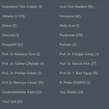
Geleneksel Türk Gıdaları
(3)
Gıda Türk Akademi
(95)
Haberler
(2.579)
İnovasyon
(42)
Mekan
(2)
Metin Acar
(1)
Mevzuat
(3)
Perakende
(239)
Perspektif
(52)
Portreler
(1)
Prof. Dr. Barbaros Özer
(2)
Prof. Dr. Erdoğan Güneş
(1)
Prof. Dr. Gürhan Çiftçioğlu
(4)
Prof. Dr. Nevzat Artık
(27)
Prof. Dr. Perihan Gürkan
(1)
Prof. Dr. Y. Birol Saygı
(35)
Prof.Dr. Remziye Yılmaz
(25)
R. Petek ATAMAN
(1)
Sürdürülebilirlikte Kadın
(10)
Yeni Ürünler
(10)
Yeşil Vadi
(28)