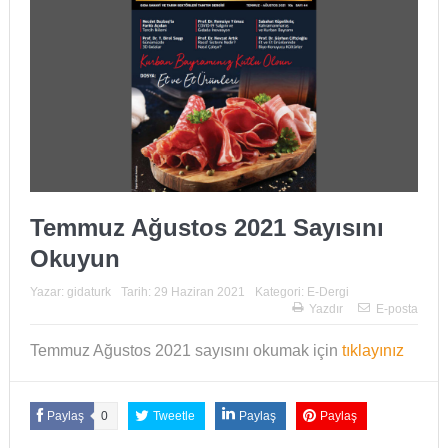
Temmuz Ağustos 2021 Sayısını
Okuyun
Yazar:
gidaturk
Tarih:
29 Haziran 2021
Kategori:
E-Dergi
Yazdır
E-posta
Temmuz Ağustos 2021 sayısını okumak için
tıklayınız
Paylaş
0
Tweetle
Paylaş
Paylaş