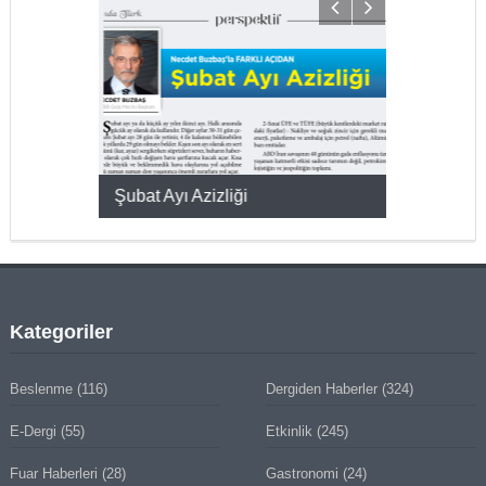
KMAK
Şubat Ayı Azizliği
YUMURTA P
Kategoriler
Beslenme
(116)
Dergiden Haberler
(324)
E-Dergi
(55)
Etkinlik
(245)
Fuar Haberleri
(28)
Gastronomi
(24)