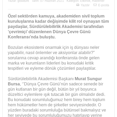
Yazar:
gidaturk
Tarih:
07 Haziran 2021
Kategori:
Etkinlik
,
Haberler
Yazdır
E-posta
Özel sektörden kamuya, akademiden sivil toplum
kuruluşlarına kadar değişimde kilit rol oynayan tüm
paydaşlar, Sürdürülebilirlik Akademisi tarafından
‘çevrimiçi’ düzenlenen Dünya Çevre Günü
Konferansı’nda buluştu.
Bozulan ekosistemi onarmak için iş dünyası neler
yapabilir, nasıl önlemler ve aksiyonlar alabilir?”
sorularına cevap arandığı konferansta önde gelen
marka ve kurumların liderleri bu konudaki kritik
tespitleri ve eyleme dönük çözümleri paylaştılar.
Sürdürülebilirlik Akademisi Başkanı
Murat Sungur
Bursa
, ‘’Dünya Çevre Günü’nün sadece senede bir
gün kutlanan bir gün değil, bütün bir yıl boyunca
düzeltici eylemlere ışık tutacak bir gün olmalıdır dedi.
Bu konudaki sorumluluğumuz hem birey hem toplum
hem hükümetler hem de şirketler seviyesindedir. O
yüzden buradaki sorumluluğa bütünsel bakmalıyız ve
her seviyede bu sorumluluğumuzu hatırlayıp yerine