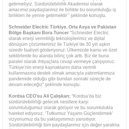
getirmeliyiz. Sürdürülebilirlik Akademisi olarak
amacımız paydaşlarımız ile birlikte bu sorumluluğu iş
birlikleri ile yerine getirmektir’’ şeklinde konuştu.
Schneider Electric Türkiye, Orta Asya ve Pakistan
Bölge Başkanı Bora Tuncer
“Schneider Electric
olarak enerji verimliliği teknolojilerimiz ve dijital
dönüşüm çözümlerimiz ile Türkiye’de 30 yılı aşkın
süredir faaliyet gösteriyoruz. Ülkemizde kamu ve özel
sektörlerde bu alanda bilinç çok arttı. Biz de buna
paralel olarak ihtiyaçlara cevap vermeye çalışıyoruz.
Türkiye’nin enerji kaynaklarını daha verimli
kullanmasına destek olmak amacıyla yatırımlarımıza
pandemide olduğu gibi bundan sonraki süreçte de
devam edeceğiz” şeklinde konuştu.
Kordsa CEO’su Ali Çalışkan;
“Kordsa’da biz
sürdürülebilirliği gelecek nesillere karşı
sorumluluğumuz olarak görüyor ve bu sorumlulukla
hareket ediyoruz. ‘Tutkumuz Yaşamı Güçlendirmek’
vizyonumuz da bu yaklaşımımızı yansıtıyor.
Sürdürülebilirliği tüm paydaşlarımız için değer yaratma