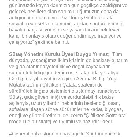
günümüzde kaynaklarımızın gün geçtikçe azaldığını ve
gelecek nesillere olan sorumluluğumuzun daha da
arttığını unutmamalıyız. Biz Doğuş Grubu olarak
sosyal, çevresel ve ekonomik açıdan sürdürülebilirliği
hayatın parçası, yönetim ve yaşam tarzını belirleyen
kalıcı bir anlayış olarak değerlendirmeye inanıyor ve
çalışıyoruz” şeklinde belirtti.
Sütaş Yönetim Kurulu Üyesi Duygu Yılmaz;
“Tüm
dünyada, yaşadığımız iklim krizinin de baskısıyla, tarım
ve gıda alanında yeterlilik ve doğal kaynakların
sürdürülebilirliği gündemin üst sıralarında yer alıyor.
Geçtiğimiz yıl hayatımıza giren Avrupa Birliği ‘Yeşil
Mutabakat’ının Çiftlikten Çatala stratejisi de
sürdürülebilir gıda sistemleri oluşturmayı amaçlıyor.
Sütaş, gıda güvenilirliği ve sürdürülebilirlik bakış
açılarıyla, uzun yıllardır ineklerinin beslendiği ottan,
sofralara ulaşan süt ve süt ürünlerine kadar, biyogaz,
enerji ve gübre üretimini de içeren “Çiftlikten Sofralara”
modeli ile bu stratejiye uyumlu ve hazırdır.” dedi.
#GenerationRestoration hastagi ile Sürdürülebilirlik