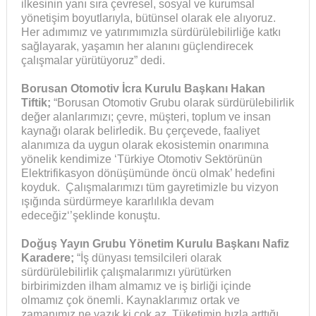
ilkesinin yanı sıra çevresel, sosyal ve kurumsal
yönetişim boyutlarıyla, bütünsel olarak ele alıyoruz.
Her adımımız ve yatırımımızla sürdürülebilirliğe katkı
sağlayarak, yaşamın her alanını güçlendirecek
çalışmalar yürütüyoruz” dedi.
Borusan Otomotiv İcra Kurulu Başkanı Hakan
Tiftik;
“Borusan Otomotiv Grubu olarak sürdürülebilirlik
değer alanlarımızı; çevre, müşteri, toplum ve insan
kaynağı olarak belirledik. Bu çerçevede, faaliyet
alanımıza da uygun olarak ekosistemin onarımına
yönelik kendimize ‘Türkiye Otomotiv Sektörünün
Elektrifikasyon dönüşümünde öncü olmak’ hedefini
koyduk. Çalışmalarımızı tüm gayretimizle bu vizyon
ışığında sürdürmeye kararlılıkla devam
edeceğiz‘’şeklinde konuştu.
Doğuş Yayın Grubu Yönetim Kurulu Başkanı Nafiz
Karadere;
“İş dünyası temsilcileri olarak
sürdürülebilirlik çalışmalarımızı yürütürken
birbirimizden ilham almamız ve iş birliği içinde
olmamız çok önemli. Kaynaklarımız ortak ve
zamanımız ne yazık ki çok az. Tüketimin hızla arttığı