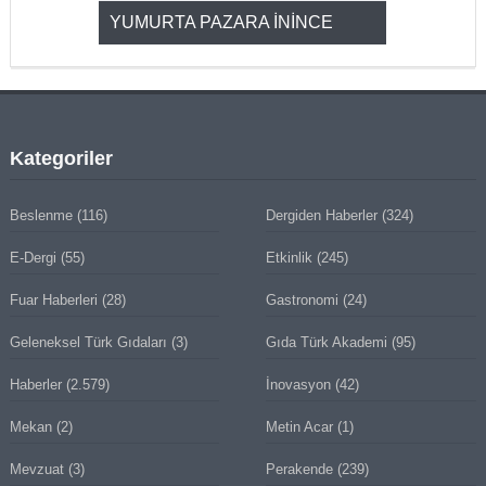
YUMURTA PAZARA İNİNCE
2025’ten 2
Kategoriler
Beslenme
(116)
Dergiden Haberler
(324)
E-Dergi
(55)
Etkinlik
(245)
Fuar Haberleri
(28)
Gastronomi
(24)
Geleneksel Türk Gıdaları
(3)
Gıda Türk Akademi
(95)
Haberler
(2.579)
İnovasyon
(42)
Mekan
(2)
Metin Acar
(1)
Mevzuat
(3)
Perakende
(239)