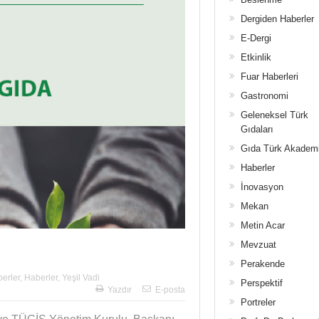
Dergiden Haberler
E-Dergi
Etkinlik
Fuar Haberleri
Gastronomi
Geleneksel Türk
Gıdaları
Gıda Türk Akadem
Haberler
İnovasyon
Mekan
Metin Acar
Mevzuat
Perakende
erler
,
Haberler
,
Yeşil Vadi
Perspektif
Yazdır
E-posta
Portreler