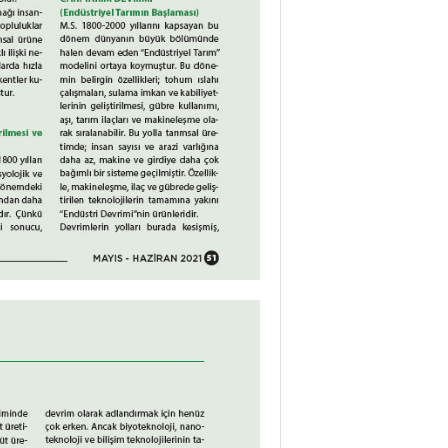
Yaman Çelişki
SANAYİYE SAHİP ÇI