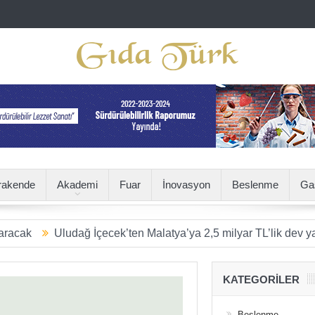
rakende
Akademi
Fuar
İnovasyon
Beslenme
Ga
udağ İçecek’ten Malatya’ya 2,5 milyar TL’lik dev yatırım
SÜR
KATEGORILER
Beslenme