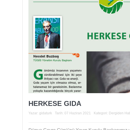
HERKESE GIDA
Yazar:
gidaturk
Tarih:
07 Haziran 2021
Kategori:
Dergiden Hab