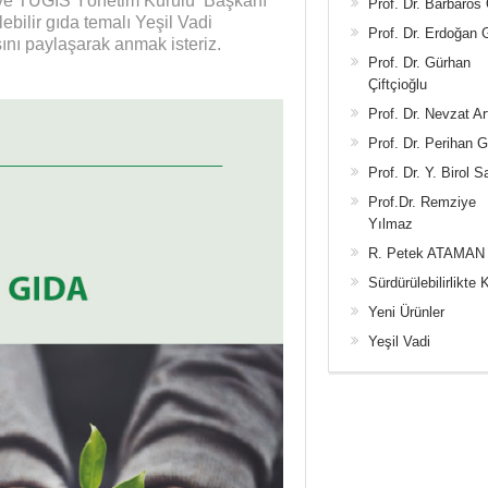
ve TÜGİS Yönetim Kurulu Başkanı
Prof. Dr. Barbaros
bilir gıda temalı Yeşil Vadi
Prof. Dr. Erdoğan
nı paylaşarak anmak isteriz.
Prof. Dr. Gürhan
Çiftçioğlu
Prof. Dr. Nevzat Ar
Prof. Dr. Perihan 
Prof. Dr. Y. Birol S
Prof.Dr. Remziye
Yılmaz
R. Petek ATAMAN
Sürdürülebilirlikte 
Yeni Ürünler
Yeşil Vadi