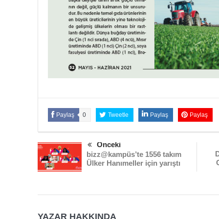
Paylaş
0
Tweetle
Paylaş
Paylaş
Önceki
D
bizz@kampüs’te 1556 takım
Ülker Hanımeller için yarıştı
YAZAR HAKKINDA