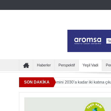
Haberler
Perspektif
Yeşil Vadi
Pe
kı sunan ürün hacmini 2030’a kadar iki katına çıkaracak
SON DAKİKA
Ul