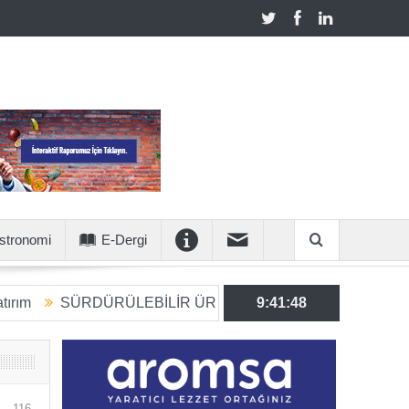
stronomi
E-Dergi
DÜRÜLEBİLİR ÜRETİME 6 MİLYON EUROLUK STRATEJİK 
9:41:50
116