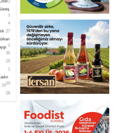
 Özer
2
 Güneş
1
4
tık
27
Gürkan
1
aygı
35
25
1
Kadın
10
10
28