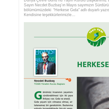
Dünya Çevre Günü’nü Yayın Kurulu Başkanımız 
Sayın Necdet Buzbaş’ın Mayıs sayımızın Sürdürüle
bölümümüzdeki “Herkese Gıda” adlı duyarlı yazısı
Kendisine teşekkürlerimizle…