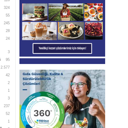
324
55
245
28
24
3
i
95
2.577
42
2
1
3
237
52
1