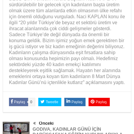
sürdürülebilir bir gelecek için kadınların başta üretim
olmak üzere tüm alanlarda etkin olmasının ülke refahı
için önemli olduğunu vurguladı. Naci KAPLAN konu ile
ilgili “20 yıldır Türkiye’de beyaz et sektörü üretim ve
ihracat alanlarında çok ciddi gelişmeler gösterdi.
Sadece Türkiye’de değil dünyada da önemli bir
konuma geldik. Bizim işimiz yoğun emek gerektiren bir
iş gücü istiyor ve biz kadın emeğinin değerini biliyoruz.
Kadınların çalışma dünyasında eşit fırsatlara sahip
olması konusunda hepimizin payı olmalı. Hedefimiz
sektördeki yüzde 40 kadın emekçi katılımını
destekleyerek eşitlik sağlamak. Hayatın her alanında
emeklerini ortaya koyan tüm kadınların 8 Mart Dünya
Kadınlar Günü’nü içtenlikle kutlarız” açıklamasını yaptı.
Paylaş
0
Tweetle
Paylaş
Paylaş
Önceki
GODIVA, KADINLAR GÜNÜ İÇİN