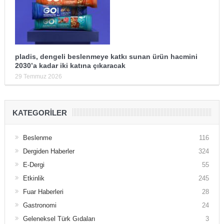
pladis, dengeli beslenmeye katkı sunan ürün hacmini
2030’a kadar iki katına çıkaracak
29 Temmuz 2026
KATEGORILER
Beslenme
116
Dergiden Haberler
324
E-Dergi
55
Etkinlik
245
Fuar Haberleri
28
Gastronomi
24
Geleneksel Türk Gıdaları
3