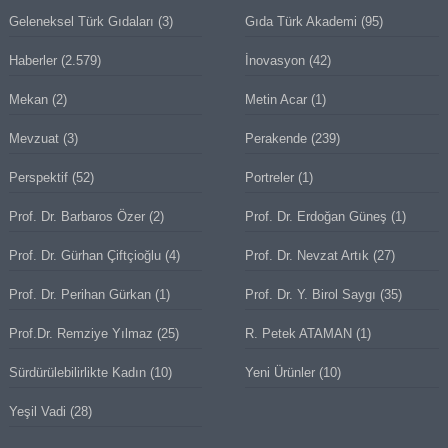
Geleneksel Türk Gıdaları
(3)
Gıda Türk Akademi
(95)
Haberler
(2.579)
İnovasyon
(42)
Mekan
(2)
Metin Acar
(1)
Mevzuat
(3)
Perakende
(239)
Perspektif
(52)
Portreler
(1)
Prof. Dr. Barbaros Özer
(2)
Prof. Dr. Erdoğan Güneş
(1)
Prof. Dr. Gürhan Çiftçioğlu
(4)
Prof. Dr. Nevzat Artık
(27)
Prof. Dr. Perihan Gürkan
(1)
Prof. Dr. Y. Birol Saygı
(35)
Prof.Dr. Remziye Yılmaz
(25)
R. Petek ATAMAN
(1)
Sürdürülebilirlikte Kadın
(10)
Yeni Ürünler
(10)
Yeşil Vadi
(28)