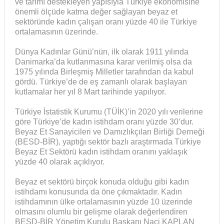
ve tarımı destekleyen yapısıyla Türkiye ekonomisine
önemli ölçüde katma değer sağlayan beyaz et
sektöründe kadın çalışan oranı yüzde 40 ile Türkiye
ortalamasının üzerinde.
Dünya Kadınlar Günü’nün, ilk olarak 1911 yılında
Danimarka’da kutlanmasına karar verilmiş olsa da
1975 yılında Birleşmiş Milletler tarafından da kabul
gördü. Türkiye’de de eş zamanlı olarak başlayan
kutlamalar her yıl 8 Mart tarihinde yapılıyor.
Türkiye İstatistik Kurumu (TÜİK)’in 2020 yılı verilerine
göre Türkiye’de kadın istihdam oranı yüzde 30’dur.
Beyaz Et Sanayicileri ve Damızlıkçıları Birliği Derneği
(BESD-BİR), yaptığı sektör bazlı araştırmada Türkiye
Beyaz Et Sektörü kadın istihdam oranını yaklaşık
yüzde 40 olarak açıklıyor.
Beyaz et sektörü birçok konuda olduğu gibi kadın
istihdamı konusunda da öne çıkmaktadır. Kadın
istihdamının ülke ortalamasının yüzde 10 üzerinde
olmasını olumlu bir gelişme olarak değerlendiren
BESD-BİR Yönetim Kurulu Başkanı Naci KAPLAN