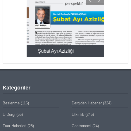
KMAK
Şubat Ayı Azizliği
YUMURTA P
Kategoriler
Beslenme
(116)
Dergiden Haberler
(324)
E-Dergi
(55)
Etkinlik
(245)
Fuar Haberleri
(28)
Gastronomi
(24)