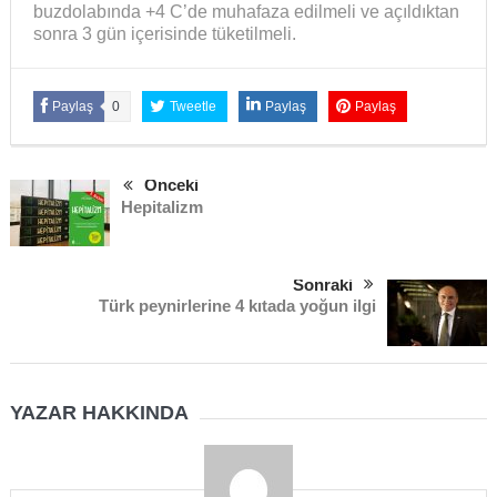
buzdolabında +4 C’de muhafaza edilmeli ve açıldıktan
sonra 3 gün içerisinde tüketilmeli.
Paylaş
0
Tweetle
Paylaş
Paylaş
Önceki
Hepitalizm
Sonraki
Türk peynirlerine 4 kıtada yoğun ilgi
YAZAR HAKKINDA