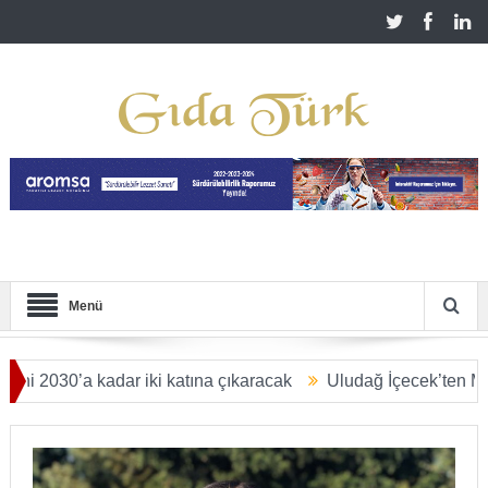
Menü
’a kadar iki katına çıkaracak
Uludağ İçecek’ten Malatya’ya 2
LYAR DOLARA ULAŞACAK