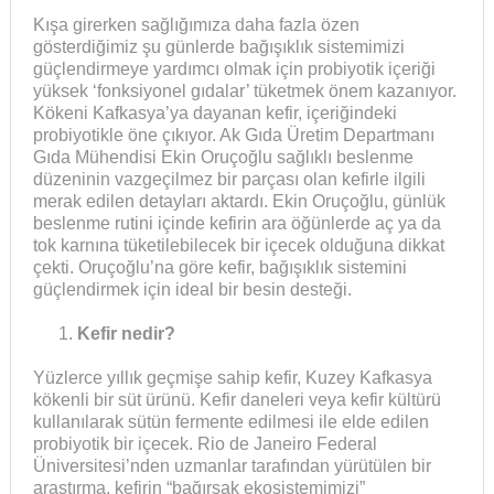
Kışa girerken sağlığımıza daha fazla özen
gösterdiğimiz şu günlerde bağışıklık sistemimizi
güçlendirmeye yardımcı olmak için probiyotik içeriği
yüksek ‘fonksiyonel gıdalar’ tüketmek önem kazanıyor.
Kökeni Kafkasya’ya dayanan kefir, içeriğindeki
probiyotikle öne çıkıyor. Ak Gıda Üretim Departmanı
Gıda Mühendisi Ekin Oruçoğlu sağlıklı beslenme
düzeninin vazgeçilmez bir parçası olan kefirle ilgili
merak edilen detayları aktardı. Ekin Oruçoğlu, günlük
beslenme rutini içinde kefirin ara öğünlerde aç ya da
tok karnına tüketilebilecek bir içecek olduğuna dikkat
çekti. Oruçoğlu’na göre kefir, bağışıklık sistemini
güçlendirmek için ideal bir besin desteği.
Kefir nedir?
Yüzlerce yıllık geçmişe sahip kefir, Kuzey Kafkasya
kökenli bir süt ürünü. Kefir daneleri veya kefir kültürü
kullanılarak sütün fermente edilmesi ile elde edilen
probiyotik bir içecek. Rio de Janeiro Federal
Üniversitesi’nden uzmanlar tarafından yürütülen bir
araştırma, kefirin “bağırsak ekosistemimizi”