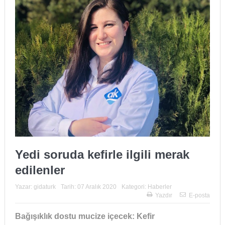
Yedi soruda kefirle ilgili merak
edilenler
Yazar:
gidaturk
Tarih:
07 Aralık 2020
Kategori:
Haberler
Yazdır
E-posta
Bağışıklık dostu mucize içecek: Kefir