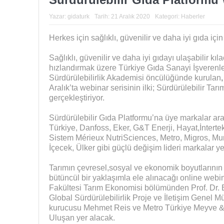
Yazar:
gidaturk
Tarih:
21 Aralık 2020
Kategori:
Haberler
Herkes için sağlıklı, güvenilir ve daha iyi gıda içi
Sağlıklı, güvenilir ve daha iyi gıdayı ulaşabilir kı
hızlandırmak üzere Türkiye Gıda Sanayi İşverenl
Sürdürülebilirlik Akademisi öncülüğünde kurulan
Aralık’ta webinar serisinin ilki; Sürdürülebilir Tar
gerçekleştiriyor.
Sürdürülebilir Gıda Platformu’na üye markalar a
Türkiye, Danfoss, Eker, G&T Enerji, Hayat,İntertek
Sistem Mérieux NutriSciences, Metro, Migros, Mur
İçecek, Ülker gibi güçlü değişim lideri markalar yer
Tarımın çevresel,sosyal ve ekonomik boyutlarının s
bütüncül bir yaklaşımla ele alınacağı online webi
Fakültesi Tarım Ekonomisi bölümünden Prof. Dr. 
Global Sürdürülebilirlik Proje ve İletişim Genel
kurucusu Mehmet Reis ve Metro Türkiye Meyve &
Uluşan yer alacak.