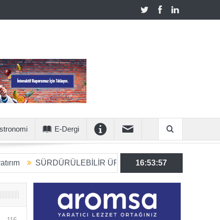
stronomi
E-Dergi
ÜRDÜRÜLEBİLİR ÜRETİME 6 MİLYON EUROLUK STRATEJİK
16:53:58
116