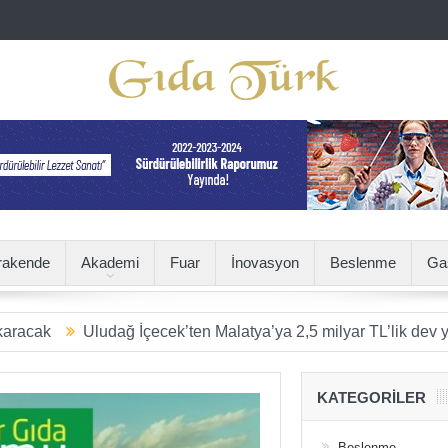
rakende
Akademi
Fuar
İnovasyon
Beslenme
Ga
Uludağ İçecek’ten Malatya’ya 2,5 milyar TL’lik dev yatırım
S
KATEGORILER
Beslenme