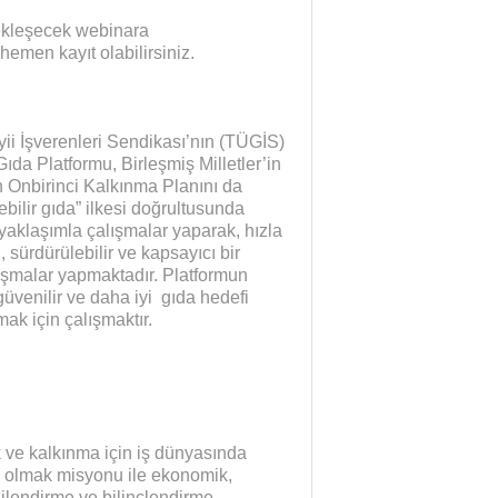
çekleşecek webinara
emen kayıt olabilirsiniz.
ii İşverenleri Sendikası’nın (TÜGİS)
ıda Platformu, Birleşmiş Milletler’in
n Onbirinci Kalkınma Planını da
bilir gıda” ilkesi doğrultusunda
r yaklaşımla çalışmalar yaparak, hızla
sürdürülebilir ve kapsayıcı bir
lışmalar yapmaktadır. Platformun
güvenilir ve daha iyi gıda hedefi
k için çalışmaktır.
k ve kalkınma için iş dünyasında
 olmak misyonu ile ekonomik,
lgilendirme ve bilinçlendirme