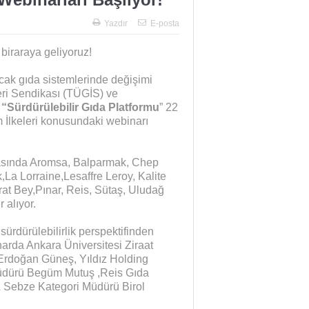
Yazdır
E-posta
n biraraya geliyoruz!
lacak gıda sistemlerinde değişimi
eri Sendikası (TÜGİS) ve
, “Sürdürülebilir Gıda Platformu
” 22
ım İlkeleri konusundaki webinarı
rasında Aromsa, Balparmak, Chep
,La Lorraine,Lesaffre Leroy, Kalite
at Bey,Pınar, Reis, Sütaş, Uludağ
 alıyor.
ürdürülebilirlik perspektifinden
narda Ankara Üniversitesi Ziraat
Erdoğan Güneş, Yıldız Holding
 Müdürü Begüm Mutuş ,Reis Gıda
 Sebze Kategori Müdürü Birol