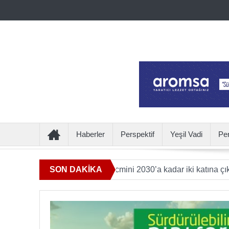
Haberler
Perspektif
Yeşil Vadi
Pe
atkı sunan ürün hacmini 2030’a kadar iki katına çıkaracak
SON DAKİKA