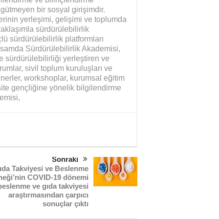
ütmeyen bir sosyal girişimdir.
erinin yerleşimi, gelişimi ve toplumda
aklaşımla sürdürülebilirlik
ü sürdürülebilirlik platformları
samda Sürdürülebilirlik Akademisi,
 sürdürülebilirliği yerleştiren ve
umlar, sivil toplum kuruluşları ve
minerler, workshoplar, kurumsal eğitim
site gençliğine yönelik bilgilendirme
emisi,
Sonraki
ıda Takviyesi ve Beslenme
neği’nin COVID-19 dönemi
beslenme ve gıda takviyesi
Yaman Çelişki
SANAYİYE SAHİP ÇI
araştırmasından çarpıcı
sonuçlar çıktı