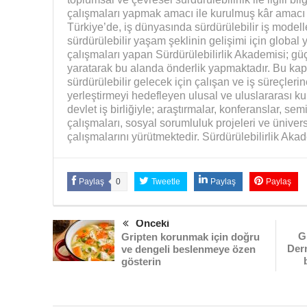
çalışmaları yapmak amacı ile kurulmuş kâr amacı g
Türkiye’de, iş dünyasında sürdürülebilir iş modell
sürdürülebilir yaşam şeklinin gelişimi için global y
çalışmaları yapan Sürdürülebilirlik Akademisi; güçl
yaratarak bu alanda önderlik yapmaktadır. Bu kap
sürdürülebilir gelecek için çalışan ve iş süreçlerine
yerleştirmeyi hedefleyen ulusal ve uluslararası kur
devlet iş birliğiyle; araştırmalar, konferanslar, se
çalışmaları, sosyal sorumluluk projeleri ve üniver
çalışmalarını yürütmektedir. Sürdürülebilirlik Akad
Paylaş
0
Tweetle
Paylaş
Paylaş
Önceki
G
Gripten korunmak için doğru
Der
ve dengeli beslenmeye özen
gösterin