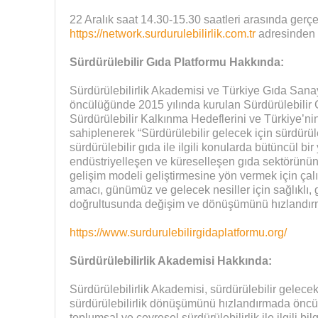
22 Aralık saat 14.30-15.30 saatleri arasında ger
https://network.surdurulebilirlik.com.tr
adresinden h
Sürdürülebilir Gıda Platformu Hakkında:
Sürdürülebilirlik Akademisi ve Türkiye Gıda Sanay
öncülüğünde 2015 yılında kurulan Sürdürülebilir G
Sürdürülebilir Kalkınma Hedeflerini ve Türkiye’ni
sahiplenerek “Sürdürülebilir gelecek için sürdürüle
sürdürülebilir gıda ile ilgili konularda bütüncül bi
endüstriyelleşen ve küreselleşen gıda sektörünün, 
gelişim modeli geliştirmesine yön vermek için ça
amacı, günümüz ve gelecek nesiller için sağlıklı, 
doğrultusunda değişim ve dönüşümünü hızlandırma
https://www.surdurulebilirgidaplatformu.org/
Sürdürülebilirlik Akademisi Hakkında:
Sürdürülebilirlik Akademisi, sürdürülebilir gelece
sürdürülebilirlik dönüşümünü hızlandırmada öncü
toplumsal ve çevresel sürdürülebilirlik ile ilgili bi