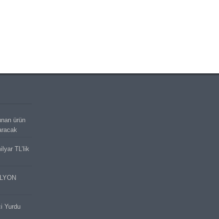
unan ürün
aracak
lyar TL’lik
İLYON
ci Yurdu