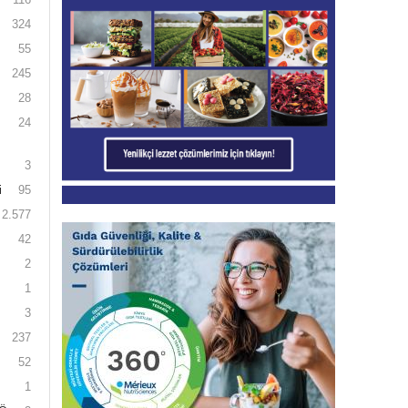
324
55
245
28
24
3
i
95
2.577
42
2
1
3
237
52
1