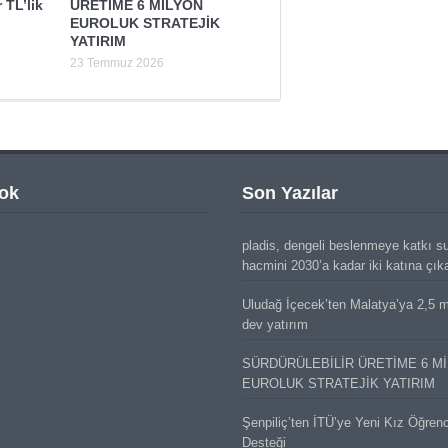
 TL’lik
ÜRETİME 6 MİLYON
EUROLUK STRATEJİK
YATIRIM
23 Temmuz 2026
ok
Son Yazılar
pladis, dengeli beslenmeye katkı s
hacmini 2030’a kadar iki katına çık
Uludağ İçecek’ten Malatya’ya 2,5 mi
dev yatırım
SÜRDÜRÜLEBİLİR ÜRETİME 6 M
EUROLUK STRATEJİK YATIRIM
Şenpiliç’ten İTÜ’ye Yeni Kız Öğren
Desteği