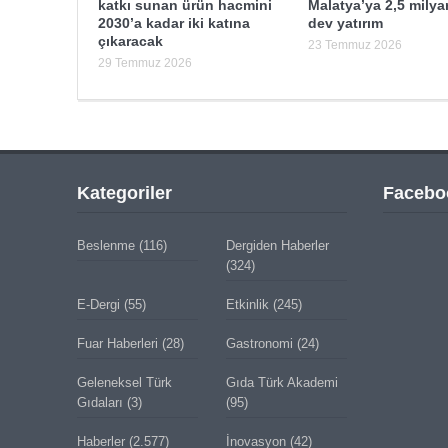
katkı sunan ürün hacmini
Malatya’ya 2,5 milyar
2030’a kadar iki katına
dev yatırım
çıkaracak
23 Temmuz 2026
29 Temmuz 2026
Kategoriler
Facebo
Beslenme
(116)
Dergiden Haberler
(324)
E-Dergi
(55)
Etkinlik
(245)
Fuar Haberleri
(28)
Gastronomi
(24)
Geleneksel Türk
Gıda Türk Akademi
Gıdaları
(3)
(95)
Haberler
(2.577)
İnovasyon
(42)