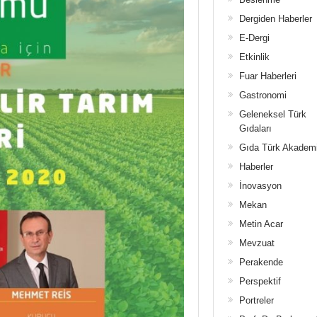
Dergiden Haberler
E-Dergi
Etkinlik
Fuar Haberleri
Gastronomi
Geleneksel Türk
Gıdaları
Gıda Türk Akadem
Haberler
İnovasyon
Mekan
Metin Acar
Mevzuat
Perakende
Perspektif
Portreler