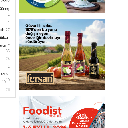
 Özer
2
 Güneş
1
4
tık
27
Gürkan
1
aygı
35
25
1
Kadın
10
10
28