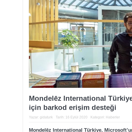
Mondelēz International Türkiy
için barkod erişim desteği
Yazar:
gidaturk
Tarih:
16 Eylül 2020
Kategori:
Haberler
Mondelēz International Türkiye, Microsoft’u