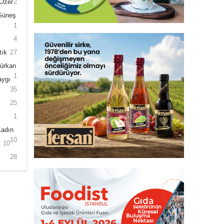
 Özer
2
 Güneş
1
4
tık
27
Gürkan
1
aygı
35
25
1
Kadın
10
10
28