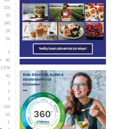
324
55
245
28
24
3
i
95
2.579
42
2
1
3
239
52
1