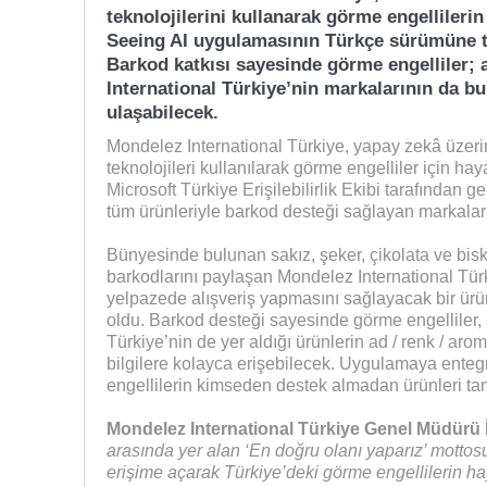
teknolojilerini kullanarak görme engellilerin
Seeing AI uygulamasının Türkçe sürümüne tü
Barkod katkısı sayesinde görme engelliler; 
International Türkiye’nin markalarının da b
ulaşabilecek.
Mondelez International Türkiye, yapay zekâ üzer
teknolojileri kullanılarak görme engelliler için ha
Microsoft Türkiye Erişilebilirlik Ekibi tarafından 
tüm ürünleriyle barkod desteği sağlayan markalar 
Bünyesinde bulunan sakız, şeker, çikolata ve bisk
barkodlarını paylaşan Mondelez International Türk
yelpazede alışveriş yapmasını sağlayacak bir ür
oldu. Barkod desteği sayesinde görme engelliler,
Türkiye’nin de yer aldığı ürünlerin ad / renk / arom
bilgilere kolayca erişebilecek. Uygulamaya entegr
engellilerin kimseden destek almadan ürünleri ta
Mondelez International Türkiye Genel Müdürü
arasında yer alan ‘En doğru olanı yaparız’ motto
erişime açarak Türkiye’deki görme engellilerin hay