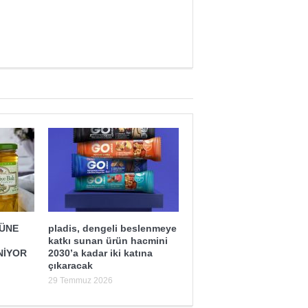
ĞÜNE
pladis, dengeli beslenmeye
katkı sunan ürün hacmini
NİYOR
2030’a kadar iki katına
çıkaracak
29 Temmuz 2026