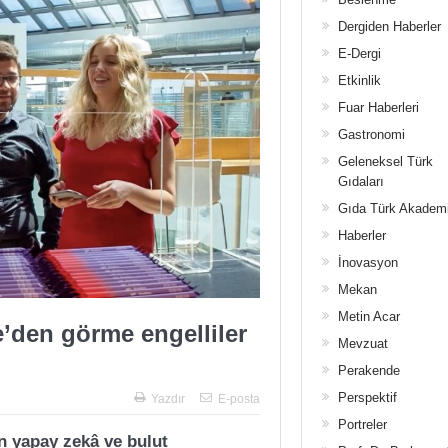
Dergiden Haberler
E-Dergi
Etkinlik
Fuar Haberleri
Gastronomi
Geleneksel Türk
Gıdaları
Gıda Türk Akadem
Haberler
İnovasyon
Mekan
Metin Acar
e’den görme engelliler
Mevzuat
Perakende
Perspektif
Yazdır
E-posta
Portreler
n yapay zekâ ve bulut