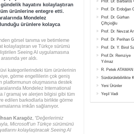
Prof. Dr. Barbaros
 gündelik hayatını kolaylaştıran
Prof. Dr. Erdoğan
m ürünlerine entegre etti.
Prof. Dr. Gürhan
aralarında Mondelez
Çiftçioğlu
ulunduğu ürünlere kolayca
Prof. Dr. Nevzat Ar
Prof. Dr. Perihan 
inden görsel tanıma ve betimleme
yat kolaylaştıran ve Türkçe sürümü
Prof. Dr. Y. Birol S
geliştirilen Seeing Al uygulamasına
Prof.Dr. Remziye
arasında yer aldı.
Yılmaz
R. Petek ATAMAN
üvi kategorilerindeki tüm ürünlerinin
iye, görme engellilerin çok geniş
Sürdürülebilirlikte 
ün platformunun oluşmasına destek
Yeni Ürünler
 aralarında Mondelez International
Yeşil Vadi
a / gramaj ve alerjen bilgisi gibi tüm
e edilen barkodlarla birlikte görme
nımalarına imkân sağlanıyor.
 İhsan Karagöz
,
“Değerlerimiz
suyla, Microsoft’un Türkçe sürümünü
atlarını kolaylaştıracak Seeing Al