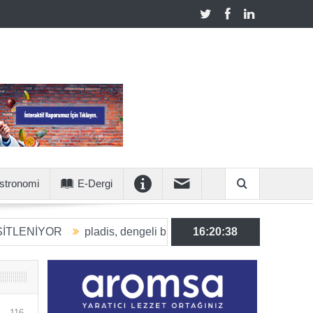
stronomi
E-Dergi
OR
pladis, dengeli beslenmeye katkı sunan ürün hacmini 203
16:20:39
116