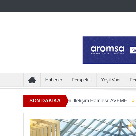
Haberler
Perspektif
Yeşil Vadi
Pe
mın Ötesine Geçen Yeni İletişim Hamlesi: AVEME
SON DAKİKA
İÇECEKT