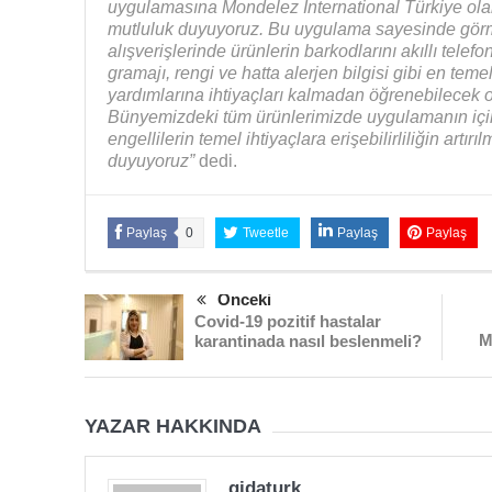
uygulamasına Mondelez International Türkiye ol
mutluluk duyuyoruz. Bu uygulama sayesinde görme 
alışverişlerinde ürünlerin barkodlarını akıllı tele
gramajı, rengi ve hatta alerjen bilgisi gibi en temel
yardımlarına ihtiyaçları kalmadan öğrenebilecek 
Bünyemizdeki tüm ürünlerimizde uygulamanın içi
engellilerin temel ihtiyaçlara erişebilirliliğin artı
duyuyoruz”
dedi.
Paylaş
0
Tweetle
Paylaş
Paylaş
Önceki
Covid-19 pozitif hastalar
M
karantinada nasıl beslenmeli?
YAZAR HAKKINDA
gidaturk