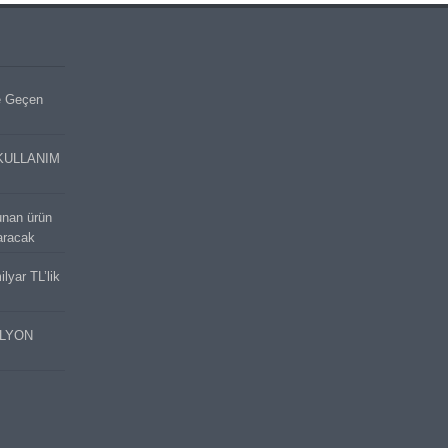
e Geçen
KULLANIM
unan ürün
aracak
lyar TL’lik
İLYON