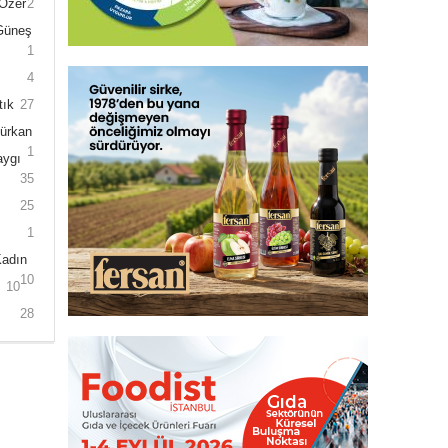
 Özer
2
 Güneş
1
4
tık
27
Gürkan
1
aygı
35
25
1
Kadın
10
10
28