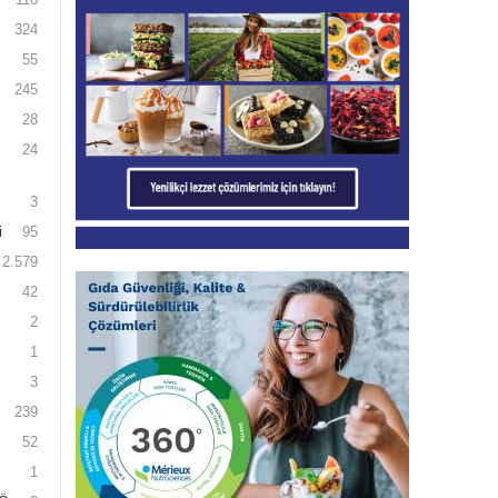
324
55
245
28
24
3
i
95
2.579
42
2
1
3
239
52
1