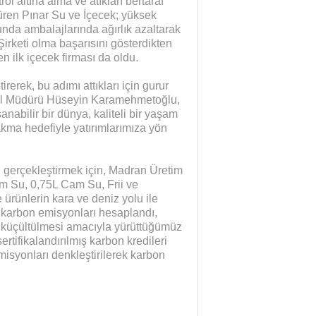
rol altına alma ve atıkları bertaraf
düren Pınar Su ve İçecek; yüksek
unda ambalajlarında ağırlık azaltarak
irketi olma başarısını gösterdikten
n ilk içecek firması da oldu.
irerek, bu adımı attıkları için gurur
enel Müdürü Hüseyin Karamehmetoğlu,
nabilir bir dünya, kaliteli bir yaşam
rakma hedefiyle yatırımlarımıza yön
 gerçekleştirmek için, Madran Üretim
m Su, 0,75L Cam Su, Frii ve
ürünlerin kara ve deniz yolu ile
karbon emisyonları hesaplandı,
n küçültülmesi amacıyla yürüttüğümüz
ertifikalandırılmış karbon kredileri
isyonları denkleştirilerek karbon