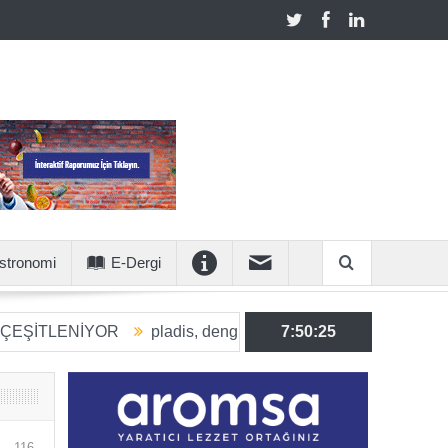
stronomi
E-Dergi
NİYOR
pladis, dengeli beslenmeye katkı sunan ürün hacmini 
7:50:26
116