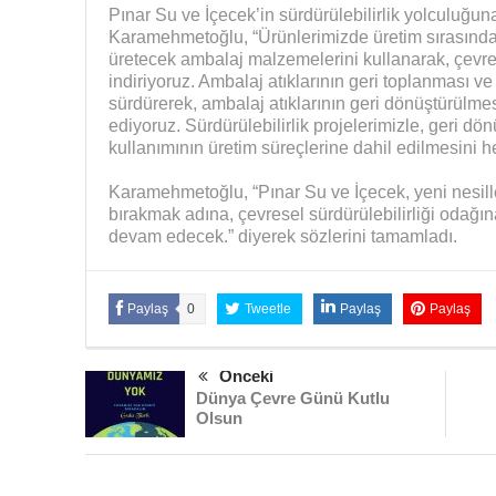
Pınar Su ve İçecek’in sürdürülebilirlik yolculuğuna 
Karamehmetoğlu, “Ürünlerimizde üretim sırasında
üretecek ambalaj malzemelerini kullanarak, çevrey
indiriyoruz. Ambalaj atıklarının geri toplanması ve
sürdürerek, ambalaj atıklarının geri dönüştürülmesi
ediyoruz. Sürdürülebilirlik projelerimizle, geri 
kullanımının üretim süreçlerine dahil edilmesini he
Karamehmetoğlu, “Pınar Su ve İçecek, yeni nesiller
bırakmak adına, çevresel sürdürülebilirliği odağına
devam edecek.” diyerek sözlerini tamamladı.
Paylaş
0
Tweetle
Paylaş
Paylaş
Önceki
Dünya Çevre Günü Kutlu
Olsun