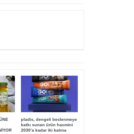
Yaman Çelişki
SANAYİYE SAHİP ÇI
ĞÜNE
pladis, dengeli beslenmeye
katkı sunan ürün hacmini
NİYOR
2030’a kadar iki katına