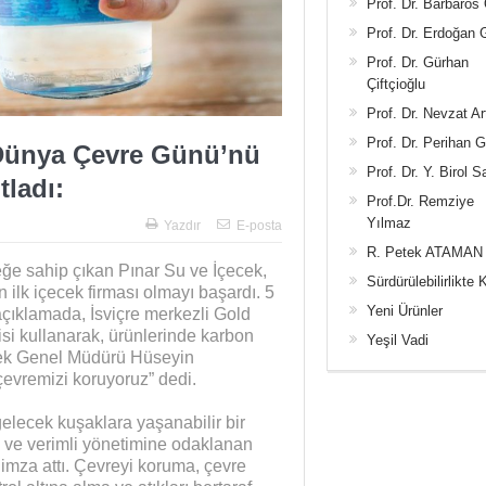
Prof. Dr. Barbaros
Prof. Dr. Erdoğan
Prof. Dr. Gürhan
Çiftçioğlu
Prof. Dr. Nevzat Ar
Prof. Dr. Perihan 
 Dünya Çevre Günü’nü
Prof. Dr. Y. Birol S
tladı:
Prof.Dr. Remziye
Yılmaz
Yazdır
E-posta
R. Petek ATAMAN
ceğe sahip çıkan Pınar Su ve İçecek,
Sürdürülebilirlikte 
n ilk içecek firması olmayı başardı. 5
Yeni Ürünler
ıklamada, İsviçre merkezli Gold
isi kullanarak, ürünlerinde karbon
Yeşil Vadi
ecek Genel Müdürü Hüseyin
evremizi koruyoruz” dedi.
elecek kuşaklara yaşanabilir bir
in ve verimli yönetimine odaklanan
imza attı. Çevreyi koruma, çevre