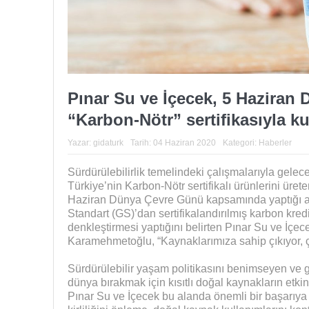
Pınar Su ve İçecek, 5 Haziran
“Karbon-Nötr” sertifikasıyla ku
Yazar:
gidaturk
Tarih:
04 Haziran 2020
Kategori:
Haberler
Sürdürülebilirlik temelindeki çalışmalarıyla gele
Türkiye’nin Karbon-Nötr sertifikalı ürünlerini ürete
Haziran Dünya Çevre Günü kapsamında yaptığı aç
Standart (GS)’dan sertifikalandırılmış karbon kred
denkleştirmesi yaptığını belirten Pınar Su ve İç
Karamehmetoğlu, “Kaynaklarımıza sahip çıkıyor, ç
Sürdürülebilir yaşam politikasını benimseyen ve g
dünya bırakmak için kısıtlı doğal kaynakların etk
Pınar Su ve İçecek bu alanda önemli bir başarıya 