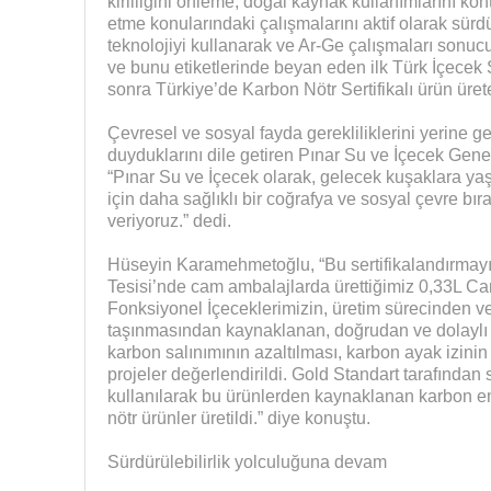
kirliliğini önleme, doğal kaynak kullanımlarını kont
etme konularındaki çalışmalarını aktif olarak sür
teknolojiyi kullanarak ve Ar-Ge çalışmaları sonuc
ve bunu etiketlerinde beyan eden ilk Türk İçecek Ş
sonra Türkiye’de Karbon Nötr Sertifikalı ürün ürete
Çevresel ve sosyal fayda gerekliliklerini yerine get
duyduklarını dile getiren Pınar Su ve İçecek G
“Pınar Su ve İçecek olarak, gelecek kuşaklara yaşa
için daha sağlıklı bir coğrafya ve sosyal çevre bı
veriyoruz.” dedi.
Hüseyin Karamehmetoğlu, “Bu sertifikalandırmayı
Tesisi’nde cam ambalajlarda ürettiğimiz 0,33L Ca
Fonksiyonel İçeceklerimizin, üretim sürecinden ve 
taşınmasından kaynaklanan, doğrudan ve dolaylı 
karbon salınımının azaltılması, karbon ayak izini
projeler değerlendirildi. Gold Standart tarafından s
kullanılarak bu ürünlerden kaynaklanan karbon em
nötr ürünler üretildi.” diye konuştu.
Sürdürülebilirlik yolculuğuna devam