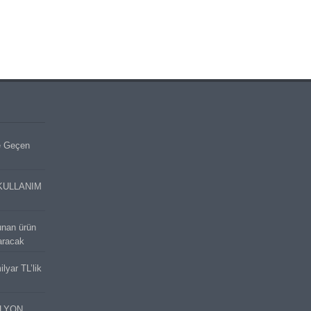
e Geçen
KULLANIM
unan ürün
aracak
lyar TL’lik
İLYON