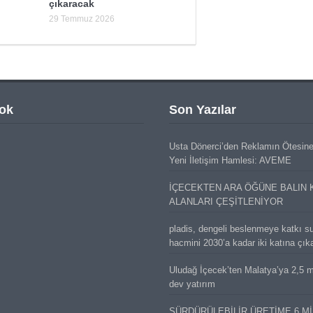
çıkaracak
29 Temmuz 2026
ok
Son Yazılar
Usta Dönerci’den Reklamın Ötesin
Yeni İletişim Hamlesi: AVEME
İÇECEKTEN ARA ÖĞÜNE BALIN 
ALANLARI ÇEŞİTLENİYOR
pladis, dengeli beslenmeye katkı s
hacmini 2030’a kadar iki katına çık
Uludağ İçecek’ten Malatya’ya 2,5 mi
dev yatırım
SÜRDÜRÜLEBİLİR ÜRETİME 6 M