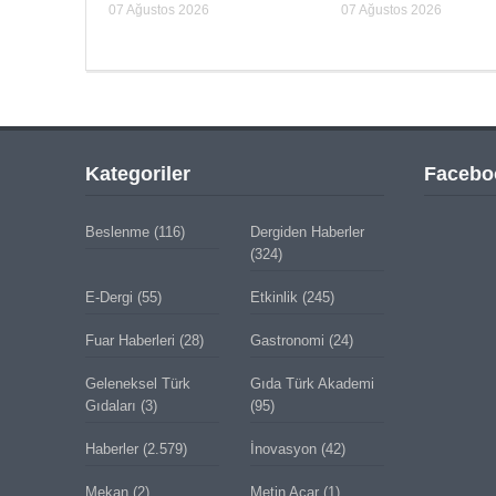
07 Ağustos 2026
07 Ağustos 2026
Kategoriler
Facebo
Beslenme
(116)
Dergiden Haberler
(324)
E-Dergi
(55)
Etkinlik
(245)
Fuar Haberleri
(28)
Gastronomi
(24)
Geleneksel Türk
Gıda Türk Akademi
Gıdaları
(3)
(95)
Haberler
(2.579)
İnovasyon
(42)
Mekan
(2)
Metin Acar
(1)