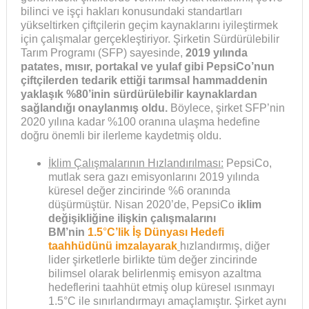
bilinci ve işçi hakları konusundaki standartları
yükseltirken çiftçilerin geçim kaynaklarını iyileştirmek
için çalışmalar gerçekleştiriyor. Şirketin Sürdürülebilir
Tarım Programı (SFP) sayesinde,
2019 yılında
patates, mısır, portakal ve yulaf gibi PepsiCo’nun
çiftçilerden tedarik ettiği tarımsal hammaddenin
yaklaşık %80’inin sürdürülebilir kaynaklardan
sağlandığı onaylanmış oldu.
Böylece, şirket SFP’nin
2020 yılına kadar %100 oranına ulaşma hedefine
doğru önemli bir ilerleme kaydetmiş oldu.
İklim Çalışmalarının Hızlandırılması:
PepsiCo,
mutlak sera gazı emisyonlarını 2019 yılında
küresel değer zincirinde %6 oranında
düşürmüştür
.
Nisan 2020’de, PepsiCo
iklim
değişikliğine ilişkin çalışmalarını
BM’nin
1.5
°
C’lik İş Dünyası Hedefi
taahhüdünü imzalayarak
hızlandırmış, diğer
lider şirketlerle birlikte tüm değer zincirinde
bilimsel olarak belirlenmiş emisyon azaltma
hedeflerini taahhüt etmiş olup küresel ısınmayı
1.5°C ile sınırlandırmayı amaçlamıştır. Şirket aynı