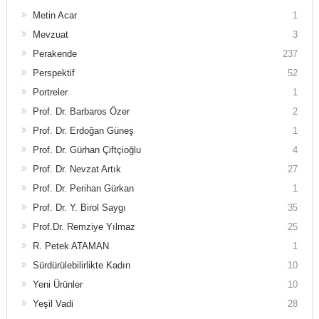
Metin Acar
1
Mevzuat
3
Perakende
237
Perspektif
52
Portreler
1
Prof. Dr. Barbaros Özer
2
Prof. Dr. Erdoğan Güneş
1
Prof. Dr. Gürhan Çiftçioğlu
4
Prof. Dr. Nevzat Artık
27
Prof. Dr. Perihan Gürkan
1
Prof. Dr. Y. Birol Saygı
35
Prof.Dr. Remziye Yılmaz
25
R. Petek ATAMAN
1
Sürdürülebilirlikte Kadın
10
Yeni Ürünler
10
Yeşil Vadi
28