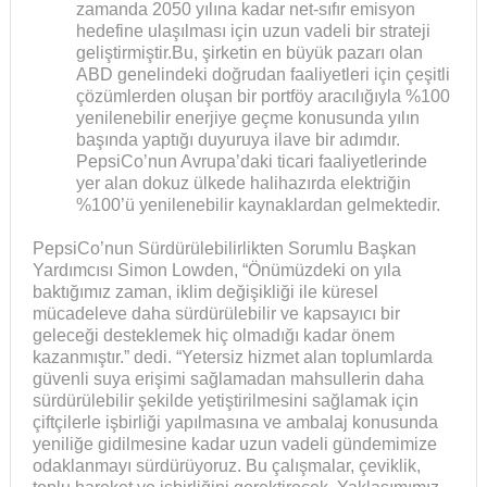
zamanda 2050 yılına kadar net-sıfır emisyon
hedefine ulaşılması için uzun vadeli bir strateji
geliştirmiştir.Bu, şirketin en büyük pazarı olan
ABD genelindeki doğrudan faaliyetleri için çeşitli
çözümlerden oluşan bir portföy aracılığıyla %100
yenilenebilir enerjiye geçme konusunda yılın
başında yaptığı duyuruya ilave bir adımdır.
PepsiCo’nun Avrupa’daki ticari faaliyetlerinde
yer alan dokuz ülkede halihazırda elektriğin
%100’ü yenilenebilir kaynaklardan gelmektedir.
PepsiCo’nun Sürdürülebilirlikten Sorumlu Başkan
Yardımcısı Simon Lowden, “Önümüzdeki on yıla
baktığımız zaman, iklim değişikliği ile küresel
mücadeleve daha sürdürülebilir ve kapsayıcı bir
geleceği desteklemek hiç olmadığı kadar önem
kazanmıştır.” dedi. “Yetersiz hizmet alan toplumlarda
güvenli suya erişimi sağlamadan mahsullerin daha
sürdürülebilir şekilde yetiştirilmesini sağlamak için
çiftçilerle işbirliği yapılmasına ve ambalaj konusunda
yeniliğe gidilmesine kadar uzun vadeli gündemimize
odaklanmayı sürdürüyoruz. Bu çalışmalar, çeviklik,