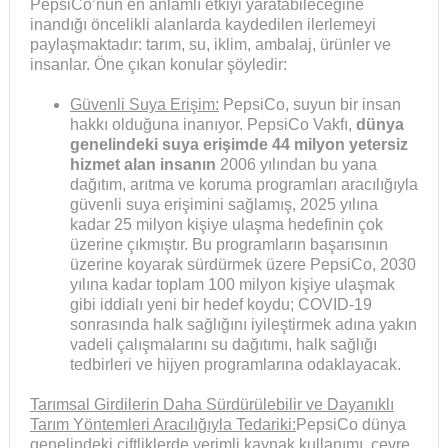
PepsiCo’nun en anlamlı etkiyi yaratabileceğine
inandığı öncelikli alanlarda kaydedilen ilerlemeyi
paylaşmaktadır: tarım, su, iklim, ambalaj, ürünler ve
insanlar. Öne çıkan konular şöyledir:
Güvenli Suya Erişim:
PepsiCo, suyun bir insan
hakkı olduğuna inanıyor. PepsiCo Vakfı,
dünya
genelindeki suya erişimde 44 milyon yetersiz
hizmet alan insanın
2006 yılından bu yana
dağıtım, arıtma ve koruma programları aracılığıyla
güvenli suya erişimini sağlamış, 2025 yılına
kadar 25 milyon kişiye ulaşma hedefinin çok
üzerine çıkmıştır. Bu programların başarısının
üzerine koyarak sürdürmek üzere PepsiCo, 2030
yılına kadar toplam 100 milyon kişiye ulaşmak
gibi iddialı yeni bir hedef koydu; COVID-19
sonrasında halk sağlığını iyileştirmek adına yakın
vadeli çalışmalarını su dağıtımı, halk sağlığı
tedbirleri ve hijyen programlarına odaklayacak.
Tarımsal Girdilerin Daha Sürdürülebilir ve Dayanıklı
Tarım Yöntemleri Aracılığıyla Tedariki
:
PepsiCo dünya
genelindeki çiftliklerde verimli kaynak kullanımı, çevre