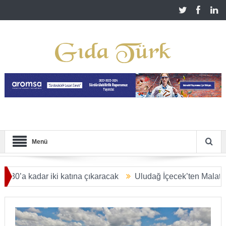
Menü
dar iki katına çıkaracak
Uludağ İçecek’ten Malatya’ya 2,5 mi
 DOLARA ULAŞACAK