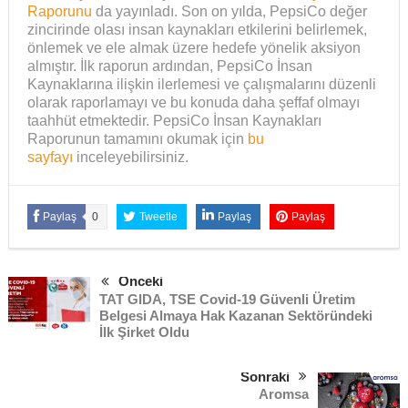
Raporunu
da yayınladı. Son on yılda, PepsiCo değer
zincirinde olası insan kaynakları etkilerini belirlemek,
önlemek ve ele almak üzere hedefe yönelik aksiyon
almıştır. İlk raporun ardından, PepsiCo İnsan
Kaynaklarına ilişkin ilerlemesi ve çalışmalarını düzenli
olarak raporlamayı ve bu konuda daha şeffaf olmayı
taahhüt etmektedir. PepsiCo İnsan Kaynakları
Raporunun tamamını okumak için
bu
sayfayı
inceleyebilirsiniz.
Paylaş
0
Tweetle
Paylaş
Paylaş
Önceki
TAT GIDA, TSE Covid-19 Güvenli Üretim
Belgesi Almaya Hak Kazanan Sektöründeki
İlk Şirket Oldu
Sonraki
Aromsa