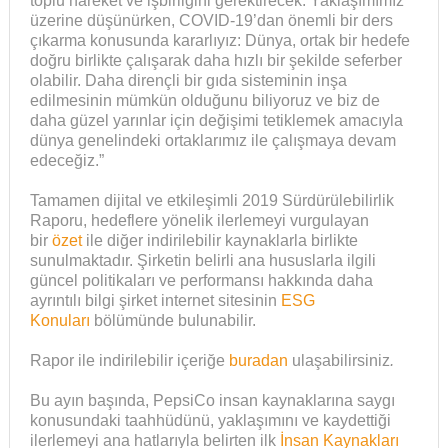
toplu hareket ve işbirliğini gerektirecek. Yaklaşımımız
üzerine düşünürken, COVID-19’dan önemli bir ders
çıkarma konusunda kararlıyız: Dünya, ortak bir hedefe
doğru birlikte çalışarak daha hızlı bir şekilde seferber
olabilir. Daha dirençli bir gıda sisteminin inşa
edilmesinin mümkün olduğunu biliyoruz ve biz de
daha güzel yarınlar için değişimi tetiklemek amacıyla
dünya genelindeki ortaklarımız ile çalışmaya devam
edeceğiz.”
Tamamen dijital ve etkileşimli 2019 Sürdürülebilirlik
Raporu, hedeflere yönelik ilerlemeyi vurgulayan
bir
özet
ile diğer indirilebilir kaynaklarla birlikte
sunulmaktadır. Şirketin belirli ana hususlarla ilgili
güncel politikaları ve performansı hakkında daha
ayrıntılı bilgi şirket internet sitesinin
ESG
Konuları
bölümünde bulunabilir.
Rapor ile indirilebilir içeriğe
buradan
ulaşabilirsiniz
.
Bu ayın başında, PepsiCo insan kaynaklarına saygı
konusundaki taahhüdünü, yaklaşımını ve kaydettiği
ilerlemeyi ana hatlarıyla belirten ilk
İnsan Kaynakları