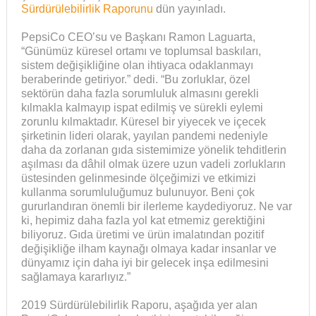
Sürdürülebilirlik Raporunu
dün yayınladı.
PepsiCo CEO’su ve Başkanı Ramon Laguarta,
“Günümüz küresel ortamı ve toplumsal baskıları,
sistem değişikliğine olan ihtiyaca odaklanmayı
beraberinde getiriyor.” dedi. “Bu zorluklar, özel
sektörün daha fazla sorumluluk almasını gerekli
kılmakla kalmayıp ispat edilmiş ve sürekli eylemi
zorunlu kılmaktadır. Küresel bir yiyecek ve içecek
şirketinin lideri olarak, yayılan pandemi nedeniyle
daha da zorlanan gıda sistemimize yönelik tehditlerin
aşılması da dâhil olmak üzere uzun vadeli zorlukların
üstesinden gelinmesinde ölçeğimizi ve etkimizi
kullanma sorumluluğumuz bulunuyor. Beni çok
gururlandıran önemli bir ilerleme kaydediyoruz. Ne var
ki, hepimiz daha fazla yol kat etmemiz gerektiğini
biliyoruz. Gıda üretimi ve ürün imalatından pozitif
değişikliğe ilham kaynağı olmaya kadar insanlar ve
dünyamız için daha iyi bir gelecek inşa edilmesini
sağlamaya kararlıyız.”
2019 Sürdürülebilirlik Raporu, aşağıda yer alan