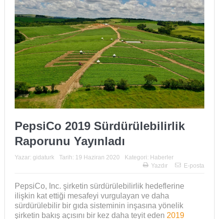
PepsiCo 2019 Sürdürülebilirlik
Raporunu Yayınladı
Yazar:
gidaturk
Tarih:
19 Haziran 2020
Kategori:
Haberler
Yazdır
E-posta
PepsiCo, Inc. şirketin sürdürülebilirlik hedeflerine
ilişkin kat ettiği mesafeyi vurgulayan ve daha
sürdürülebilir bir gıda sisteminin inşasına yönelik
şirketin bakış açısını bir kez daha teyit eden
2019