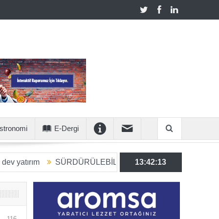
stronomi
E-Dergi
SÜRDÜRÜLEBİLİR ÜRETİME 6 MİLYON EUROLUK STRA
13:42:14
116