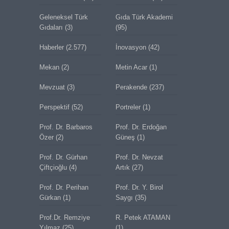
Geleneksel Türk
Gıda Türk Akademi
Gıdaları
(3)
(95)
Haberler
(2.577)
İnovasyon
(42)
Mekan
(2)
Metin Acar
(1)
Mevzuat
(3)
Perakende
(237)
Perspektif
(52)
Portreler
(1)
Prof. Dr. Barbaros
Prof. Dr. Erdoğan
Özer
(2)
Güneş
(1)
Prof. Dr. Gürhan
Prof. Dr. Nevzat
Çiftçioğlu
(4)
Artık
(27)
Prof. Dr. Perihan
Prof. Dr. Y. Birol
Gürkan
(1)
Saygı
(35)
Prof.Dr. Remziye
R. Petek ATAMAN
Yılmaz
(25)
(1)