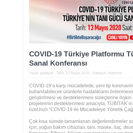
COVID-19 Türkiye Platformu T
Sanal Konferansı
Yazar:
gidaturk
Tarih:
12 Mayıs 2020
Kategori:
Haberler
COVID-19’a karşı mücadelede, yeni tip koronavir
kullanılabilecek ürünlerle hastalıkların önlenmesi
geliştirilmesi ve desteklenmesi süreçlerine ilişki
projelerinin desteklenmesi amacıyla, TÜBİTAK’ın 
özel,hızlı “COVID-19 ile Mücadeleye Yönelik Çağ
Çok kısa sürede tamamlanan değerlendirmeler s
için; yoğun bakım cihazları, tanı, maske, ilaç, de