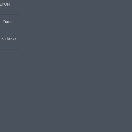
İLYON
ci Yurdu
cünü Afrika