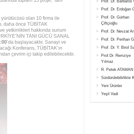
larında toplam 35 proje, “tanı”
Prof. Dr. Barbaros
Prof. Dr. Erdoğan
Prof. Dr. Gürhan
yürütücüsü olan 10 firma ile
Çiftçioğlu
hip, daha önce TÜBİTAK
 ve yetkinlikleri hakkında sunum
Prof. Dr. Nevzat Ar
ÜRKİYE’NİN TANI GÜCÜ SANAL
Prof. Dr. Perihan 
:00
’da başlayacaktır. Sanayi ve
Prof. Dr. Y. Birol S
ılacağı Konferans, TÜBİTAK’ın
an çevrim içi takip edilebilecektir.
Prof.Dr. Remziye
Yılmaz
R. Petek ATAMAN
Sürdürülebilirlikte 
Yeni Ürünler
Yeşil Vadi