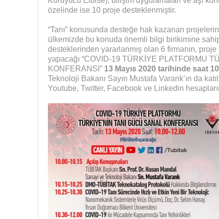
Koruyucu Elbise), bilişim uygulamaları ve aşı konu
özelinde ise 10 proje desteklenmiştir.
“Tanı” konusunda desteğe hak kazanan projelerin 
ülkemizde bu konuda önemli bilgi birikimine sa
desteklerinden yararlanmış olan 6 firmanın, proje
yapacağı “COVID-19 TÜRKİYE PLATFORMU T
KONFERANSI”
13 Mayıs 2020 tarihinde saat 10
Teknoloji Bakanı Sayın Mustafa Varank’ın da kat
Youtube, Twitter, Facebook ve Linkedin hesaplarınd