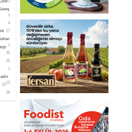
 Özer
2
 Güneş
1
4
tık
27
Gürkan
1
aygı
35
25
1
Kadın
10
10
28