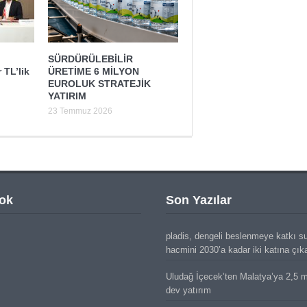
SÜRDÜRÜLEBİLİR
 TL’lik
ÜRETİME 6 MİLYON
EUROLUK STRATEJİK
YATIRIM
23 Temmuz 2026
ok
Son Yazılar
pladis, dengeli beslenmeye katkı s
hacmini 2030’a kadar iki katına çık
Uludağ İçecek’ten Malatya’ya 2,5 mi
dev yatırım