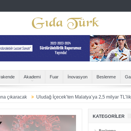
rakende
Akademi
Fuar
İnovasyon
Beslenme
Ga
ak
Uludağ İçecek’ten Malatya’ya 2,5 milyar TL’lik dev yatırım
KATEGORILER
Beslenme