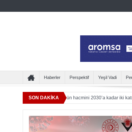
Haberler
Perspektif
Yeşil Vadi
Pe
nmeye katkı sunan ürün hacmini 2030’a kadar iki katına çıkarac
SON DAKİKA