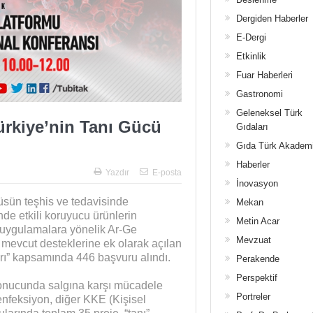
Dergiden Haberler
E-Dergi
Etkinlik
Fuar Haberleri
Gastronomi
Geleneksel Türk
ürkiye’nin Tanı Gücü
Gıdaları
Gıda Türk Akadem
Haberler
Yazdır
E-posta
İnovasyon
üsün teşhis ve tedavisinde
Mekan
nde etkili koruyucu ürünlerin
Metin Acar
n uygulamalara yönelik Ar-Ge
Mevzuat
mevcut desteklerine ek olarak açılan
rı” kapsamında 446 başvuru alındı.
Perakende
Perspektif
onucunda salgına karşı mücadele
Portreler
zenfeksiyon, diğer KKE (Kişisel