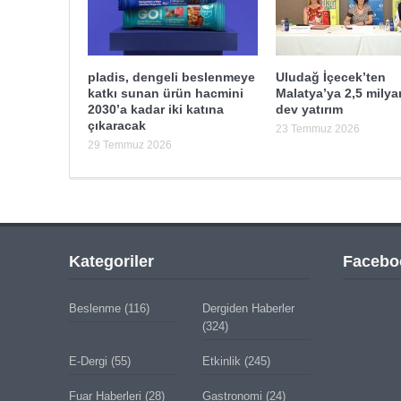
pladis, dengeli beslenmeye
Uludağ İçecek’ten
katkı sunan ürün hacmini
Malatya’ya 2,5 milyar
2030’a kadar iki katına
dev yatırım
çıkaracak
23 Temmuz 2026
29 Temmuz 2026
Kategoriler
Facebo
Beslenme
(116)
Dergiden Haberler
(324)
E-Dergi
(55)
Etkinlik
(245)
Fuar Haberleri
(28)
Gastronomi
(24)