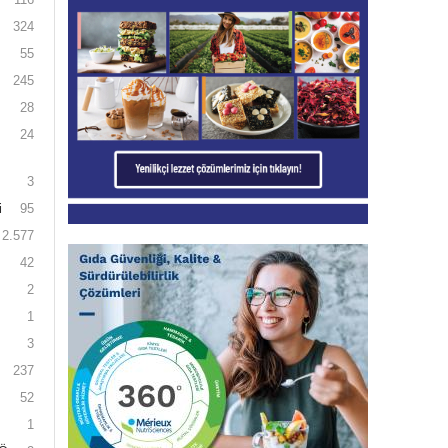
324
55
245
28
24
3
i
95
2.577
42
2
1
3
237
52
1