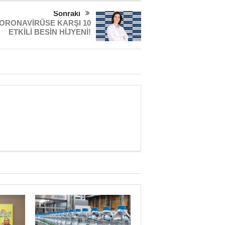
Sonraki
ORONAVİRÜSE KARŞI 10
ETKİLİ BESİN HİJYENİ!
Yaman Çelişki
SANAYİYE SAHİP ÇI