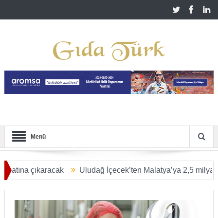
Menü
 çıkaracak
Uludağ İçecek’ten Malatya’ya 2,5 milyar TL’lik de
ŞACAK