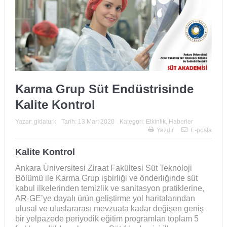
Karma Grup Süt Endüstrisinde
Kalite Kontrol
Yazar:
gidaturk
Tarih:
13 Mart 2020
Kategori:
Etkinlik
,
Haberler
Yazdır
E-posta
Kalite Kontrol
Ankara Üniversitesi Ziraat Fakültesi Süt Teknoloji
Bölümü ile Karma Grup işbirliği ve önderliğinde süt
kabul ilkelerinden temizlik ve sanitasyon pratiklerine,
AR-GE’ye dayalı ürün geliştirme yol haritalarından
ulusal ve uluslararası mevzuata kadar değişen geniş
bir yelpazede periyodik eğitim programları toplam 5