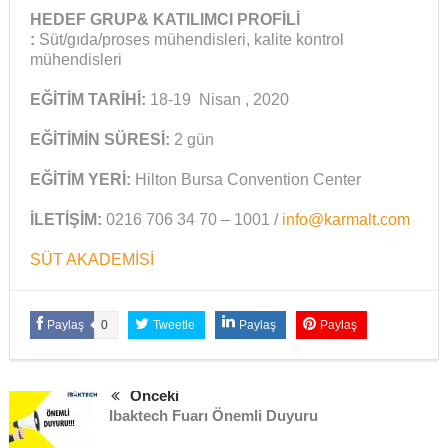
HEDEF GRUP& KATILIMCI PROFİLİ
:
Süt/gıda/proses mühendisleri, kalite kontrol
mühendisleri
EĞİTİM TARİHİ:
18-19 Nisan , 2020
EĞİTİMİN SÜRESİ:
2 gün
EĞİTİM YERİ:
Hilton Bursa Convention Center
İLETİŞİM:
0216 706 34 70 – 1001 /
info@karmalt.com
SÜT AKADEMİSİ
Paylaş
0
Tweetle
Paylaş
Paylaş
Önceki
Ibaktech Fuarı Önemli Duyuru