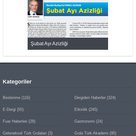
KMAK
Şubat Ayı Azizliği
YUMURTA P
Kategoriler
Beslenme
(116)
Dergiden Haberler
(324)
E-Dergi
(55)
Etkinlik
(245)
Fuar Haberleri
(28)
Gastronomi
(24)
Geleneksel Türk Gıdaları
(3)
Gıda Türk Akademi
(95)