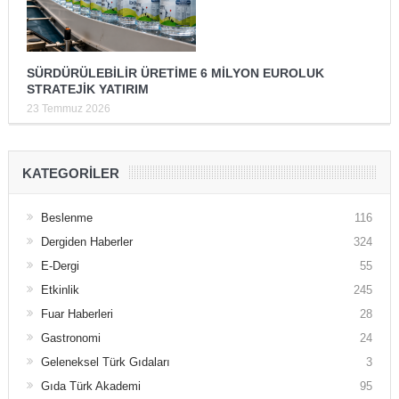
SÜRDÜRÜLEBİLİR ÜRETİME 6 MİLYON EUROLUK
STRATEJİK YATIRIM
23 Temmuz 2026
KATEGORILER
Beslenme
116
Dergiden Haberler
324
E-Dergi
55
Etkinlik
245
Fuar Haberleri
28
Gastronomi
24
Geleneksel Türk Gıdaları
3
Gıda Türk Akademi
95