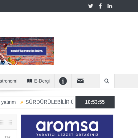
stronomi
E-Dergi
SÜRDÜRÜLEBİLİR ÜRETİME 6 MİLYON EUROLUK STRAT
10:53:56
116