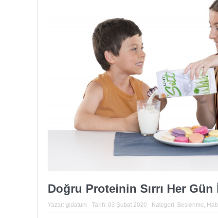
Doğru Proteinin Sırrı Her Gün 
Yazar:
gidaturk
Tarih:
03 Şubat 2020
Kategori:
Beslenme
,
Hab