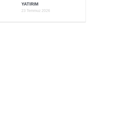
YATIRIM
23 Temmuz 2026
Yaman Çelişki
SANAYİYE SAHİP ÇI