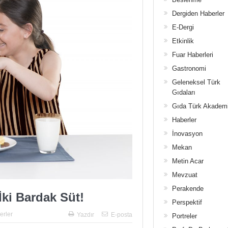
Dergiden Haberler
E-Dergi
Etkinlik
Fuar Haberleri
Gastronomi
Geleneksel Türk
Gıdaları
Gıda Türk Akadem
Haberler
İnovasyon
Mekan
Metin Acar
Mevzuat
Perakende
İki Bardak Süt!
Perspektif
erler
Yazdır
E-posta
Portreler