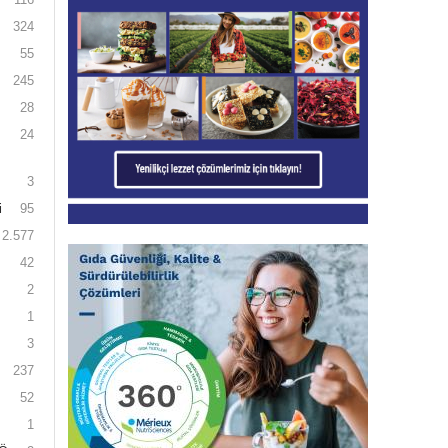
324
55
245
28
24
3
i
95
2.577
42
2
1
3
237
52
1