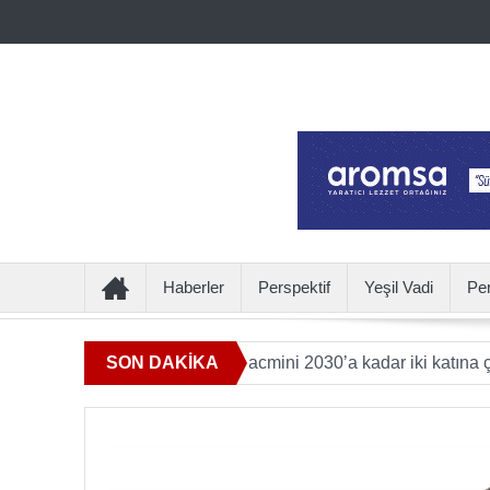
Haberler
Perspektif
Yeşil Vadi
Pe
eye katkı sunan ürün hacmini 2030’a kadar iki katına çıkaracak
SON DAKİKA