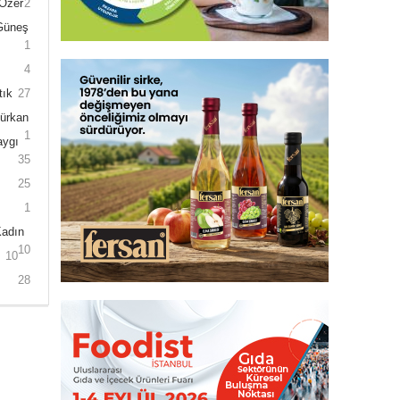
 Özer
2
 Güneş
1
4
tık
27
Gürkan
1
aygı
35
25
1
Kadın
10
10
28