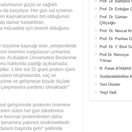
Prof. Dr. Barbaros
cudumuzun güçlü ve sağlıklı
Prof. Dr. Erdoğan
ı da karşılıyor. Her gün süt içmenin
ein kaynaklarından biri olduğunun
Prof. Dr. Gürhan
alp damar hastalıkları,
Çiftçioğlu
kla mücadele için önemli olduğunu
Prof. Dr. Nevzat Ar
Prof. Dr. Perihan 
ın büyüme kaynağı olan, yetişkinlerde
Prof. Dr. Y. Birol S
lmanın önemini vurgulayan uzmanlar,
Prof.Dr. Remziye
iziyor. Acıbadem Üniversitesi Beslenme
Yılmaz
onu hakkında yaptığı açıklamada;
R. Petek ATAMAN
r. 1 litre süt 32 gram protein içerir.
kuların oluşmasında, saç ve
Sürdürülebilirlikte 
büyüme ve gelişmeye büyük ölçüde
Yeni Ürünler
e çalışmasına yardımcı olmaktadır”
Yeşil Vadi
insel gelişiminde proteinin önemine
çeren sütün her gün tüketilmesi
rde bulunan proteinlerden daha
 tamamına yakınını sindirmektedir.
daların başında gelir” şeklinde