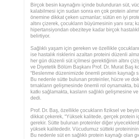
Birçok besin kaynağını içinde bulunduran süt, vü
kalabilmesi için sudan sonra en çok protein alımın
önemine dikkat çeken uzmanlar; sütün en iyi prot
altını çizerek, çocukların büyümesinin yanı sıra; k
hipertansiyondan obeziteye kadar birçok hastalı
belirtiyor.
Sağlıklı yaşam için gereken ve özellikle çocuklar
ise hastalık risklerini azaltan proteini düzenli a
her gün düzenli süt içilmesi gerektiğinin altını ç
ve Diyetetik Bölüm Başkanı Prof. Dr. Murat Baş k
“Beslenme düzenimizde önemli protein kaynağı süttü
Bu nedenle sütte bulunan proteinler, hücre ve do
tırnakların gelişmesinde önemli rol oynamakta, 
katkı sağlamakta, kasların sağlıklı gelişmesine v
dedi.
Prof. Dr. Baş, özellikle çocukların fiziksel ve bey
dikkat çekerek, “Yüksek kalitede, gerçek protein i
gerekir. Sütte bulunan proteinler diğer yiyecekle
yüksek kalitededir. Vücudumuz sütteki proteininin
Bu nedenle süt en sağlıklı protein kaynağı olan gı