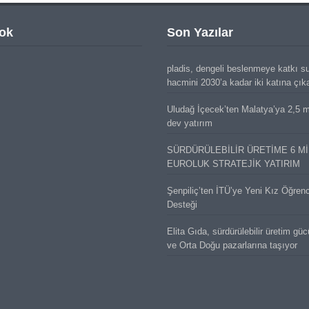
ok
Son Yazılar
pladis, dengeli beslenmeye katkı s
hacmini 2030’a kadar iki katına çık
Uludağ İçecek’ten Malatya’ya 2,5 mi
dev yatırım
SÜRDÜRÜLEBİLİR ÜRETİME 6 M
EUROLUK STRATEJİK YATIRIM
Şenpiliç’ten İTÜ’ye Yeni Kız Öğren
Desteği
Elita Gıda, sürdürülebilir üretim gü
ve Orta Doğu pazarlarına taşıyor