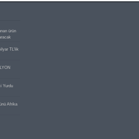
unan ürün
aracak
lyar TL’lik
İLYON
ci Yurdu
cünü Afrika