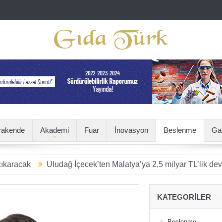
rakende
Akademi
Fuar
İnovasyon
Beslenme
Ga
Uludağ İçecek’ten Malatya’ya 2,5 milyar TL’lik dev yatırım
KATEGORILER
Beslenme