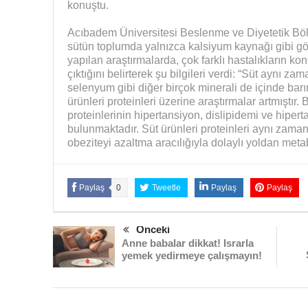
konuştu.
Acıbadem Üniversitesi Beslenme ve Diyetetik Böl
sütün toplumda yalnızca kalsiyum kaynağı gibi 
yapılan araştırmalarda, çok farklı hastalıkların kon
çıktığını belirterek şu bilgileri verdi: “Süt aynı 
selenyum gibi diğer birçok minerali de içinde barı
ürünleri proteinleri üzerine araştırmalar artmıştır. 
proteinlerinin hipertansiyon, dislipidemi ve hiperta
bulunmaktadır. Süt ürünleri proteinleri aynı zaman
obeziteyi azaltma aracılığıyla dolaylı yoldan metabo
Paylaş
0
Tweetle
Paylaş
Paylaş
Önceki
Anne babalar dikkat! Israrla
yemek yedirmeye çalışmayın!