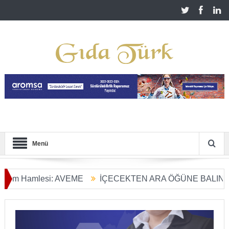
Menü
 Hamlesi: AVEME
İÇECEKTEN ARA ÖĞÜNE BALIN KULLA
rım Dönüşümü Başladı