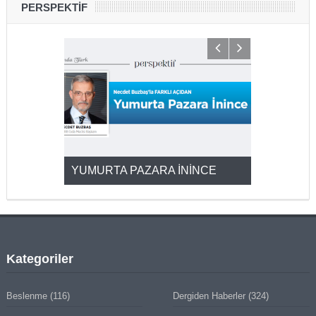
PERSPEKTİF
YUMURTA PAZARA İNİNCE
2025’ten 2
Kategoriler
Beslenme
(116)
Dergiden Haberler
(324)