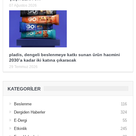
07 Ağustos 2026
pladis, dengeli beslenmeye katkı sunan ürün hacmini
2030’a kadar iki katına çıkaracak
29 Temmuz 2026
KATEGORILER
Beslenme
116
Dergiden Haberler
324
E-Dergi
55
Etkinlik
245