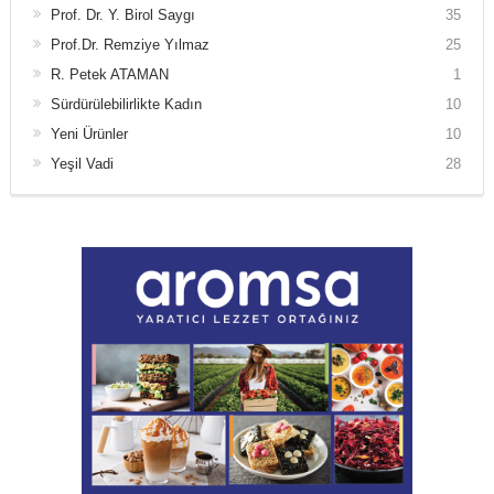
Prof. Dr. Y. Birol Saygı
35
Prof.Dr. Remziye Yılmaz
25
R. Petek ATAMAN
1
Sürdürülebilirlikte Kadın
10
Yeni Ürünler
10
Yeşil Vadi
28