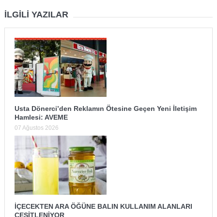
İLGILI YAZILAR
Usta Dönerci’den Reklamın Ötesine Geçen Yeni İletişim
Hamlesi: AVEME
07 Ağustos 2026
İÇECEKTEN ARA ÖĞÜNE BALIN KULLANIM ALANLARI
ÇEŞİTLENİYOR