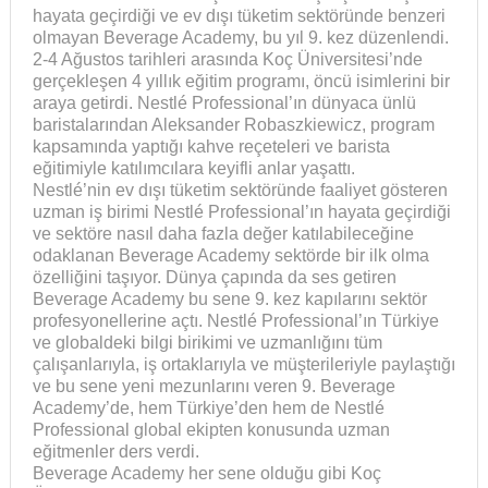
hayata geçirdiği ve ev dışı tüketim sektöründe benzeri
olmayan Beverage Academy, bu yıl 9. kez düzenlendi.
2-4 Ağustos tarihleri arasında Koç Üniversitesi’nde
gerçekleşen 4 yıllık eğitim programı, öncü isimlerini bir
araya getirdi. Nestlé Professional’ın dünyaca ünlü
baristalarından Aleksander Robaszkiewicz, program
kapsamında yaptığı kahve reçeteleri ve barista
eğitimiyle katılımcılara keyifli anlar yaşattı.
Nestlé’nin ev dışı tüketim sektöründe faaliyet gösteren
uzman iş birimi Nestlé Professional’ın hayata geçirdiği
ve sektöre nasıl daha fazla değer katılabileceğine
odaklanan Beverage Academy sektörde bir ilk olma
özelliğini taşıyor. Dünya çapında da ses getiren
Beverage Academy bu sene 9. kez kapılarını sektör
profesyonellerine açtı. Nestlé Professional’ın Türkiye
ve globaldeki bilgi birikimi ve uzmanlığını tüm
çalışanlarıyla, iş ortaklarıyla ve müşterileriyle paylaştığı
ve bu sene yeni mezunlarını veren 9. Beverage
Academy’de, hem Türkiye’den hem de Nestlé
Professional global ekipten konusunda uzman
eğitmenler ders verdi.
Beverage Academy her sene olduğu gibi Koç