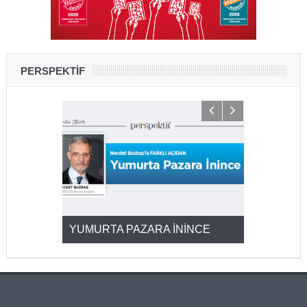
PERSPEKTİF
YUMURTA PAZARA İNİNCE
2025’ten 2