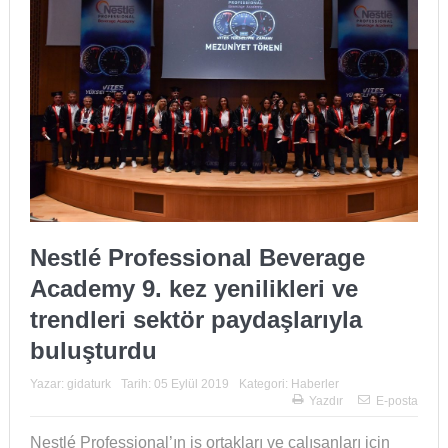
Nestlé Professional Beverage
Academy 9. kez yenilikleri ve
trendleri sektör paydaşlarıyla
buluşturdu
Yazar:
gidaturk
Tarih:
05 Eylül 2019
Kategori:
Haberler
Yazdır
E-posta
Nestlé Professional’ın iş ortakları ve çalışanları için