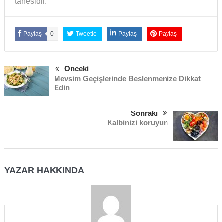
tanesidir.
Paylaş
0
Tweetle
Paylaş
Paylaş
Önceki
Mevsim Geçişlerinde Beslenmenize Dikkat
Edin
Sonraki
Kalbinizi koruyun
YAZAR HAKKINDA