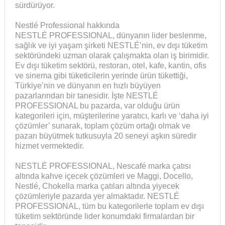
sürdürüyor.
Nestlé Professional hakkında
NESTLÉ PROFESSIONAL, dünyanın lider beslenme,
sağlık ve iyi yaşam şirketi NESTLÉ’nin, ev dışı tüketim
sektöründeki uzman olarak çalışmakta olan iş birimidir.
Ev dışı tüketim sektörü, restoran, otel, kafe, kantin, ofis
ve sinema gibi tüketicilerin yerinde ürün tükettiği,
Türkiye’nin ve dünyanın en hızlı büyüyen
pazarlarından bir tanesidir. İşte NESTLÉ
PROFESSIONAL bu pazarda, var olduğu ürün
kategorileri için, müşterilerine yaratıcı, karlı ve ‘daha iyi
çözümler’ sunarak, toplam çözüm ortağı olmak ve
pazarı büyütmek tutkusuyla 20 seneyi aşkın süredir
hizmet vermektedir.
NESTLÉ PROFESSIONAL, Nescafé marka çatısı
altında kahve içecek çözümleri ve Maggi, Docello,
Nestlé, Chokella marka çatıları altında yiyecek
çözümleriyle pazarda yer almaktadır. NESTLÉ
PROFESSIONAL, tüm bu kategorilerle toplam ev dışı
tüketim sektöründe lider konumdaki firmalardan bir