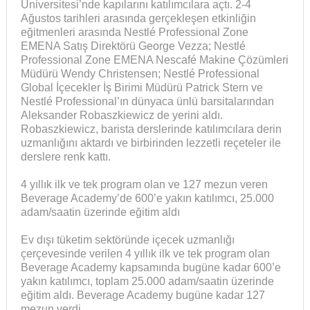
Üniversitesi’nde kapılarını katılımcılara açtı. 2-4
Ağustos tarihleri arasında gerçekleşen etkinliğin
eğitmenleri arasında Nestlé Professional Zone
EMENA Satış Direktörü George Vezza; Nestlé
Professional Zone EMENA Nescafé Makine Çözümleri
Müdürü Wendy Christensen; Nestlé Professional
Global İçecekler İş Birimi Müdürü Patrick Stern ve
Nestlé Professional’ın dünyaca ünlü barsitalarından
Aleksander Robaszkiewicz de yerini aldı.
Robaszkiewicz, barista derslerinde katılımcılara derin
uzmanlığını aktardı ve birbirinden lezzetli reçeteler ile
derslere renk kattı.
4 yıllık ilk ve tek program olan ve 127 mezun veren
Beverage Academy’de 600’e yakın katılımcı, 25.000
adam/saatin üzerinde eğitim aldı
Ev dışı tüketim sektöründe içecek uzmanlığı
çerçevesinde verilen 4 yıllık ilk ve tek program olan
Beverage Academy kapsamında bugüne kadar 600’e
yakın katılımcı, toplam 25.000 adam/saatin üzerinde
eğitim aldı. Beverage Academy bugüne kadar 127
mezun verdi.