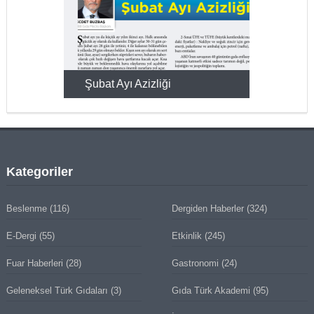
KMAK
Şubat Ayı Azizliği
YUMURTA P
Kategoriler
Beslenme
(116)
Dergiden Haberler
(324)
E-Dergi
(55)
Etkinlik
(245)
Fuar Haberleri
(28)
Gastronomi
(24)
Geleneksel Türk Gıdaları
(3)
Gıda Türk Akademi
(95)