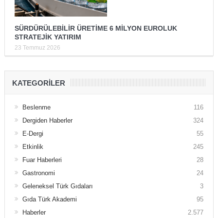
SÜRDÜRÜLEBİLİR ÜRETİME 6 MİLYON EUROLUK
STRATEJİK YATIRIM
23 Temmuz 2026
KATEGORILER
Beslenme
116
Dergiden Haberler
324
E-Dergi
55
Etkinlik
245
Fuar Haberleri
28
Gastronomi
24
Geleneksel Türk Gıdaları
3
Gıda Türk Akademi
95
Haberler
2.577