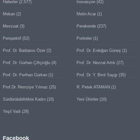
Haberler
(2.577)
İnovasyon
(42)
Mekan
(2)
Metin Acar
(1)
Mevzuat
(3)
Perakende
(237)
Perspektif
(52)
Portreler
(1)
Prof. Dr. Barbaros Özer
(2)
Prof. Dr. Erdoğan Güneş
(1)
Prof. Dr. Gürhan Çiftçioğlu
(4)
Prof. Dr. Nevzat Artık
(27)
Prof. Dr. Perihan Gürkan
(1)
Prof. Dr. Y. Birol Saygı
(35)
Prof.Dr. Remziye Yılmaz
(25)
R. Petek ATAMAN
(1)
Sürdürülebilirlikte Kadın
(10)
Yeni Ürünler
(10)
Yeşil Vadi
(28)
Facebook