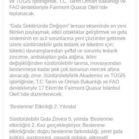
ve TÜGİS işbirliğinde, T.C. Tarım Orman Bakanlığı ve
FAO destekleriyle Fairmont Quasar Oteli’nde
toplanacak.
“Gıda Sektöründe Değişim” teması ekseninde en yeni
fikirleri paylaşmak, etkili ortaklıklar geliştirmek ve gıda
sisteminin en acil sorunlarına yeni çözümler getirmek
üzere sürdürülebilir gıda tedarik ve tüketimi için;
tüketici davranışlarından şeffaf ve sorumlu tedarik
zincirine, ambalajdan gıda atığına, iklim
değişikliğinden sürdürülebilir tarıma, inovasyondan
beslenmeye kadar pek çok konunun mercek altına
alınacağı zirve ,Sürdürülebilirlik Akademisi ve TÜGİS
işbirliğinde, T.C Tarım ve Orman Bakanlığı ve FAO
destekleriyle 17 Ekim’de Fairmont Quasar İstanbul
Oteli’nde düzenlenecek.
‘Beslenme’ Etkinliği 2. Yılında!
Sürdürülebilir Gıda Zirvesi 5. yılında ‘Beslenme
etkinliğini 2. Kez gerçekleştiriyor. Beslenme
etkinliğinde; doğru beslenme farkındalığı, yerel gıda
kültürü, gastronomi, organik gıdalar, alternatif