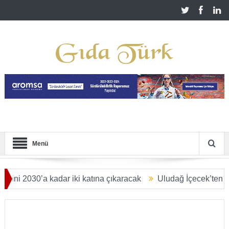
Menü
030’a kadar iki katına çıkaracak
Uludağ İçecek’ten Malatya’y
MİLYAR DOLARA ULAŞACAK