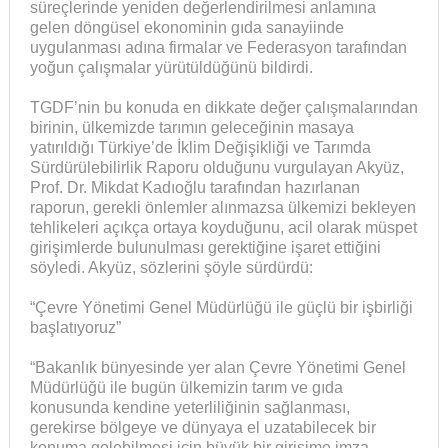
süreçlerinde yeniden değerlendirilmesi anlamına
gelen döngüsel ekonominin gıda sanayiinde
uygulanması adına firmalar ve Federasyon tarafından
yoğun çalışmalar yürütüldüğünü bildirdi.
TGDF’nin bu konuda en dikkate değer çalışmalarından
birinin, ülkemizde tarımın geleceğinin masaya
yatırıldığı Türkiye’de İklim Değişikliği ve Tarımda
Sürdürülebilirlik Raporu olduğunu vurgulayan Akyüz,
Prof. Dr. Mikdat Kadıoğlu tarafından hazırlanan
raporun, gerekli önlemler alınmazsa ülkemizi bekleyen
tehlikeleri açıkça ortaya koyduğunu, acil olarak müspet
girişimlerde bulunulması gerektiğine işaret ettiğini
söyledi. Akyüz, sözlerini şöyle sürdürdü:
“Çevre Yönetimi Genel Müdürlüğü ile güçlü bir işbirliği
başlatıyoruz”
“Bakanlık bünyesinde yer alan Çevre Yönetimi Genel
Müdürlüğü ile bugün ülkemizin tarım ve gıda
konusunda kendine yeterliliğinin sağlanması,
gerekirse bölgeye ve dünyaya el uzatabilecek bir
konuma gelebilmesi için büyük bir girişime imza