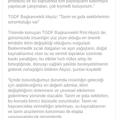
protokolü ve bu kapsamda tüm paydaşların katılımıyla
yapılacak çalışmaları, çok kıymetli buluyorum.”
TGDF Başkanvekili Akyüz: “Tarım ve gıda sektörlerinin
sorumluluğu var”
Törende konuşan TGDF Başkanvekili Rint Akyüz de,
günümüzde insanlığın yüz yüze olduğu en önemli
tehdidin iklim değişikliği olduğunu vurguladı.
Beklenmedik sıcak dalgaları ve aşırı yağışların, doğal
kaynaklarımız olan su ve verimli topraklar üzerinde
baskı yarattığını, bu etkiler hızlı nüfus artışı ile
birleştiğinde, dünyayı sağlıklı şekilde besleyebilmenin
giderek zorlaştığını bildiren Akyüz, şunları kaydetti:
“İçinde bulunduğumuz durumda insanlığın geleceği
için atabileceğimiz en değerli adımlar, iklim
değişikliğinin önlenmesi ve çevresel etkilerinin
giderilmesi yönünde olacaktır. Tarım ve gıda sektörleri,
bu konuda birinci düzeyde sorumludur. Tarım ve
hayvancılıkta verimliliğin artırılması, su kaynaklarının
ve tarım arazilerinin korunması ilk etapta
uygulanabilecek girişimlerdir.