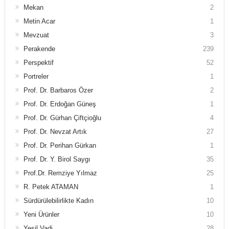
Mekan
2
Metin Acar
1
Mevzuat
3
Perakende
239
Perspektif
52
Portreler
1
Prof. Dr. Barbaros Özer
2
Prof. Dr. Erdoğan Güneş
1
Prof. Dr. Gürhan Çiftçioğlu
4
Prof. Dr. Nevzat Artık
27
Prof. Dr. Perihan Gürkan
1
Prof. Dr. Y. Birol Saygı
35
Prof.Dr. Remziye Yılmaz
25
R. Petek ATAMAN
1
Sürdürülebilirlikte Kadın
10
Yeni Ürünler
10
Yeşil Vadi
28