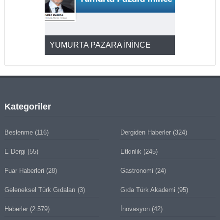
YUMURTA PAZARA İNİNCE
2025’ten 2
Kategoriler
Beslenme
(116)
Dergiden Haberler
(324)
E-Dergi
(55)
Etkinlik
(245)
Fuar Haberleri
(28)
Gastronomi
(24)
Geleneksel Türk Gıdaları
(3)
Gıda Türk Akademi
(95)
Haberler
(2.579)
İnovasyon
(42)