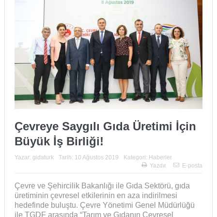
Çevreye Saygılı Gıda Üretimi İçin
Büyük İş Birliği!
Yazar:
gidaturk
Tarih:
10 Ağustos 2019
Kategori:
Haberler
Yazdır
E-posta
Çevre ve Şehircilik Bakanlığı ile Gıda Sektörü, gıda
üretiminin çevresel etkilerinin en aza indirilmesi
hedefinde buluştu. Çevre Yönetimi Genel Müdürlüğü
ile TGDF arasında “Tarım ve Gıdanın Çevresel