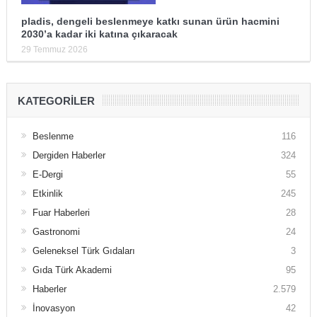
pladis, dengeli beslenmeye katkı sunan ürün hacmini
2030’a kadar iki katına çıkaracak
29 Temmuz 2026
KATEGORILER
Beslenme
116
Dergiden Haberler
324
E-Dergi
55
Etkinlik
245
Fuar Haberleri
28
Gastronomi
24
Geleneksel Türk Gıdaları
3
Gıda Türk Akademi
95
Haberler
2.579
İnovasyon
42