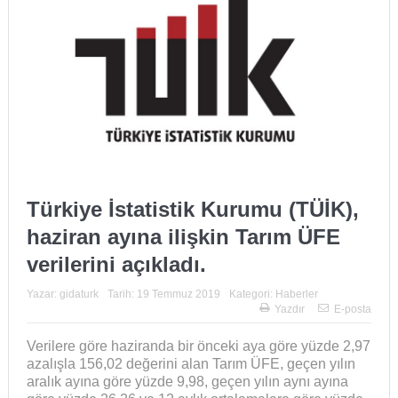
Türkiye İstatistik Kurumu (TÜİK),
haziran ayına ilişkin Tarım ÜFE
verilerini açıkladı.
Yazar:
gidaturk
Tarih:
19 Temmuz 2019
Kategori:
Haberler
Yazdır
E-posta
Verilere göre haziranda bir önceki aya göre yüzde 2,97
azalışla 156,02 değerini alan Tarım ÜFE, geçen yılın
aralık ayına göre yüzde 9,98, geçen yılın aynı ayına