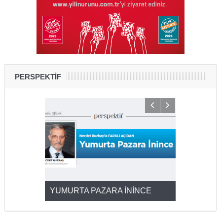
PERSPEKTİF
YUMURTA PAZARA İNİNCE
2025’ten 2