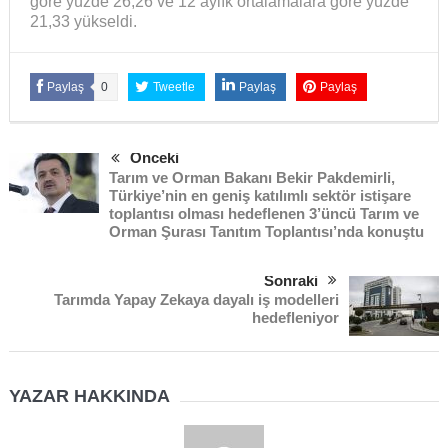
göre yüzde 26,26 ve 12 aylık ortalamalara göre yüzde
21,33 yükseldi.
Paylaş
0
Tweetle
Paylaş
Paylaş
Önceki
Tarım ve Orman Bakanı Bekir Pakdemirli,
Türkiye’nin en geniş katılımlı sektör istişare
toplantısı olması hedeflenen 3’üncü Tarım ve
Orman Şurası Tanıtım Toplantısı’nda konuştu
Sonraki
Tarımda Yapay Zekaya dayalı iş modelleri
hedefleniyor
YAZAR HAKKINDA