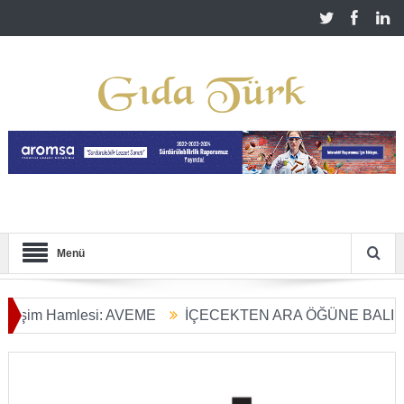
Menü
im Hamlesi: AVEME
İÇECEKTEN ARA ÖĞÜNE BALIN KULL
arım Dönüşümü Başladı