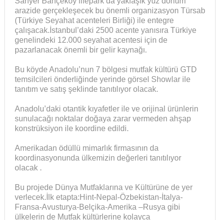
Sarıyer Bahçeköy lifepark da yaklaşık yüz dönüm
arazide gerçekleşecek bu önemli organizasyon Türsab
(Türkiye Seyahat acenteleri Birliği) ile entegre
çalışacak.İstanbul’daki 2500 acente yanısıra Türkiye
genelindeki 12.000 seyahat acentesi için de
pazarlanacak önemli bir gelir kaynağı.
Bu köyde Anadolu’nun 7 bölgesi mutfak kültürü GTD
temsilcileri önderliğinde yerinde görsel Showlar ile
tanıtım ve satış şeklinde tanıtılıyor olacak.
Anadolu’daki otantik kıyafetler ile ve orijinal ürünlerin
sunulacağı noktalar doğaya zarar vermeden ahşap
konstrüksiyon ile koordine edildi.
Amerikadan ödüllü mimarlık firmasının da
koordinasyonunda ülkemizin değerleri tanıtılıyor
olacak .
Bu projede Dünya Mutfaklarına ve Kültürüne de yer
verlecek.İlk etapta:Hint-Nepal-Özbekistan-İtalya-
Fransa-Avusturya-Belçika-Amerika –Rusya gibi
ülkelerin de Mutfak kültürlerine kolayca