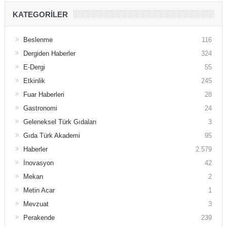
KATEGORILER
Beslenme
116
Dergiden Haberler
324
E-Dergi
55
Etkinlik
245
Fuar Haberleri
28
Gastronomi
24
Geleneksel Türk Gıdaları
3
Gıda Türk Akademi
95
Haberler
2.579
İnovasyon
42
Mekan
2
Metin Acar
1
Mevzuat
3
Perakende
239