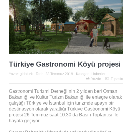
Türkiye Gastronomi Köyü projesi
Yazar:
gidaturk
Tarih:
28 Temmuz 2019
Kategori:
Haberler
Yazdır
E-posta
Gastronomi Turizmi Derneği’nin 2 yıldan beri Orman
Bakanlığı ve Kültür Turizm Bakanlığı ile entegre olarak
çalıştığı Türkiye ve İstanbul için turizmde apayrı bir
destinasyon olarak yarattığı Türkiye Gastronomi Köyü
projesi 26 Temmuz saat 10:30 da Basın Toplantısı ile
hayata geçiyor.