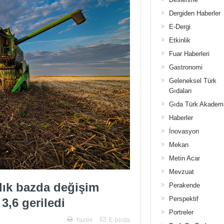
Dergiden Haberler
E-Dergi
Etkinlik
Fuar Haberleri
Gastronomi
Geleneksel Türk
Gıdaları
Gıda Türk Akadem
Haberler
İnovasyon
Mekan
Metin Acar
Mevzuat
ylık bazda değişim
Perakende
Perspektif
3,6 geriledi
Portreler
Yazdır
E-posta