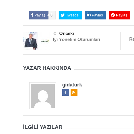
Paylaş
0
Tweetle
Paylaş
Paylaş
Önceki
Re
İyi Yönetim Oturumları
YAZAR HAKKINDA
gidaturk
İLGILI YAZILAR