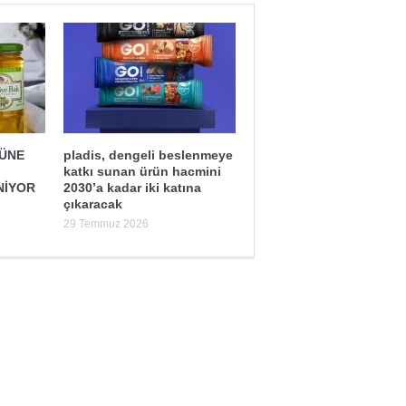
ĞÜNE
pladis, dengeli beslenmeye
katkı sunan ürün hacmini
NİYOR
2030’a kadar iki katına
çıkaracak
29 Temmuz 2026