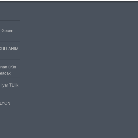
e Geçen
KULLANIM
unan ürün
aracak
lyar TL’lik
İLYON