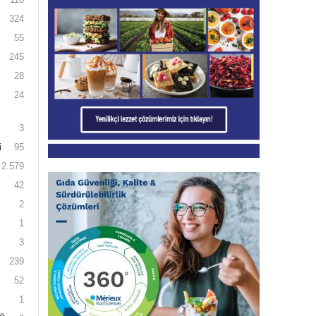
324
55
245
28
24
3
i
95
2.579
42
2
1
3
239
52
1