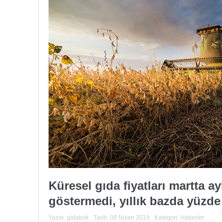
Küresel gıda fiyatları martta a
göstermedi, yıllık bazda yüzde 
Yazar:
gidaturk
Tarih:
08 Nisan 2019
Kategori:
Haberler