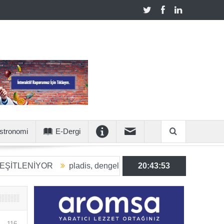
stronomi
E-Dergi
İYOR
pladis, dengeli beslenmeye katkı sunan ürün hacmini 
20:43:54
116