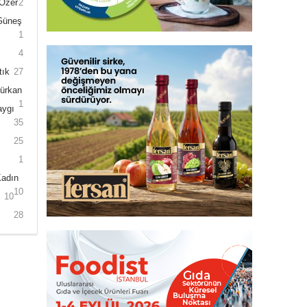
 Özer
2
 Güneş
1
4
tık
27
Gürkan
1
aygı
35
25
1
Kadın
10
10
28