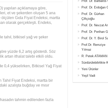
Prof. Dr. Barbaros
Prof. Dr. Erdoğan
O) yapılan açıklamaya göre,
ünleri, et ve şekerden oluşan 5 ana
Prof. Dr. Gürhan
le ölçülen Gıda Fiyat Endeksi, martta
Çiftçioğlu
an olarak gerçekleşti. Endeks,
Prof. Dr. Nevzat Ar
Prof. Dr. Perihan 
ile tahıl, bitkisel yağ ve şeker
Prof. Dr. Y. Birol S
Prof.Dr. Remziye
Yılmaz
göre yüzde 6,2 artış gösterdi. Söz
 artan ithalat talebi etkili oldu.
R. Petek ATAMAN
Sürdürülebilirlikte 
 0,4 yükselirken, Bitkisel Yağ Fiyat
Yeni Ürünler
Yeşil Vadi
en Tahıl Fiyat Endeksi, martta bir
ndaki azalışta buğday ve mısır
 hasadın tahmin edilenden fazla