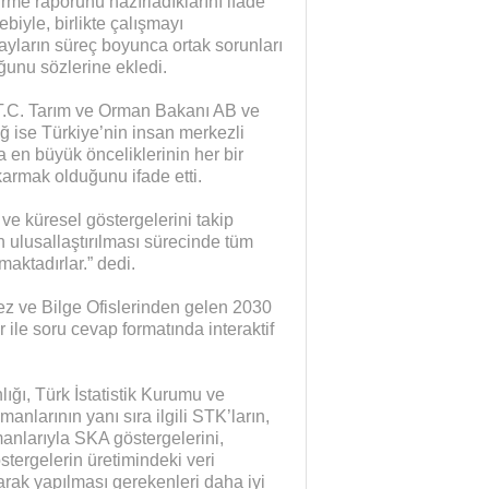
rme raporunu hazırladıklarını ifade
biyle, birlikte çalışmayı
tayların süreç boyunca ortak sorunları
ğunu sözlerine ekledi.
 T.C. Tarım ve Orman Bakanı AB ve
ğ ise Türkiye’nin insan merkezli
en büyük önceliklerinin her bir
armak olduğunu ifade etti.
ve küresel göstergelerini takip
 ulusallaştırılması sürecinde tüm
aktadırlar.” dedi.
ez ve Bilge Ofislerinden gelen 2030
ile soru cevap formatında interaktif
ğı, Türk İstatistik Kurumu ve
nlarının yanı sıra ilgili STK’ların,
manlarıyla SKA göstergelerini,
ergelerin üretimindeki veri
larak yapılması gerekenleri daha iyi