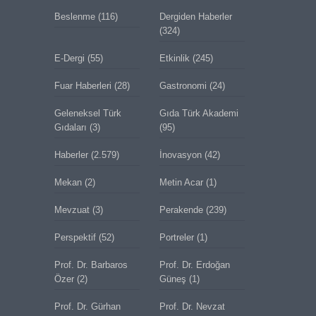
Beslenme
(116)
Dergiden Haberler
(324)
E-Dergi
(55)
Etkinlik
(245)
Fuar Haberleri
(28)
Gastronomi
(24)
Geleneksel Türk
Gıda Türk Akademi
Gıdaları
(3)
(95)
Haberler
(2.579)
İnovasyon
(42)
Mekan
(2)
Metin Acar
(1)
Mevzuat
(3)
Perakende
(239)
Perspektif
(52)
Portreler
(1)
Prof. Dr. Barbaros
Prof. Dr. Erdoğan
Özer
(2)
Güneş
(1)
Prof. Dr. Gürhan
Prof. Dr. Nevzat