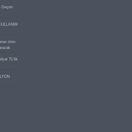
e Geçen
KULLANIM
unan ürün
aracak
lyar TL’lik
İLYON