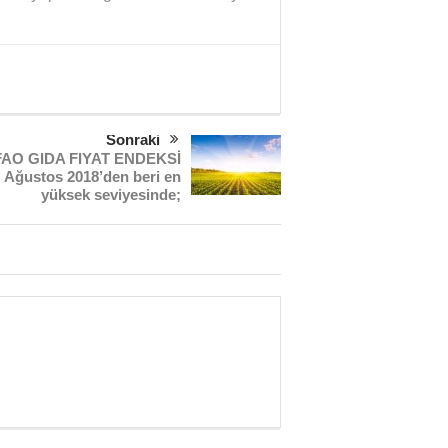
Sonraki
FAO GIDA FIYAT ENDEKSİ
Ağustos 2018’den beri en
yüksek seviyesinde;
Sağlık mı Siyaset mi?
Şubat Ayı Azizliği