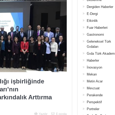
Dergiden Haberler
E-Dergi
Etkinlik
Fuar Haberleri
Gastronomi
Geleneksel Türk
Gıdaları
Gıda Türk Akadem
Haberler
İnovasyon
Mekan
ğı işbirliğinde
Metin Acar
arı’nın
Mevzuat
Perakende
arkındalık Arttırma
Perspektif
Portreler
Yazdır
E-posta