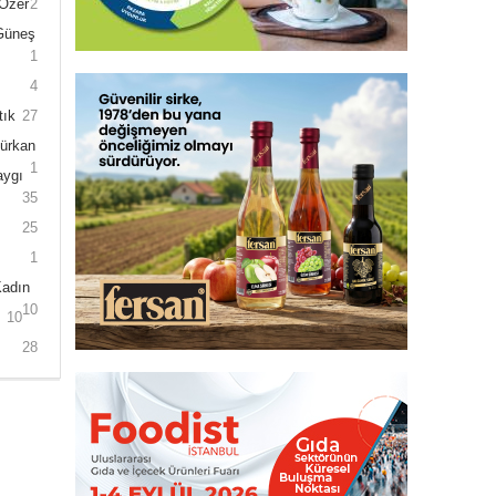
 Özer
2
 Güneş
1
4
tık
27
Gürkan
1
aygı
35
25
1
Kadın
10
10
28