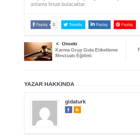
anlama fırsatı bulacaklar.
Paylaş
0
Tweetle
Paylaş
Paylaş
Önceki
Karma Grup Gıda Etiketleme
Mevzuatı Eğitimi
YAZAR HAKKINDA
gidaturk