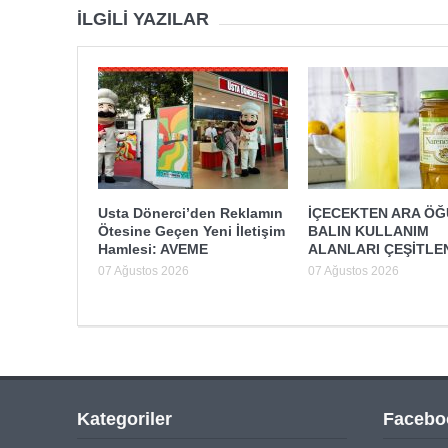
İLGILI YAZILAR
Usta Dönerci’den Reklamın
İÇECEKTEN ARA Ö
Ötesine Geçen Yeni İletişim
BALIN KULLANIM
Hamlesi: AVEME
ALANLARI ÇEŞİTLE
07 Ağustos 2026
07 Ağustos 2026
Kategoriler
Facebo