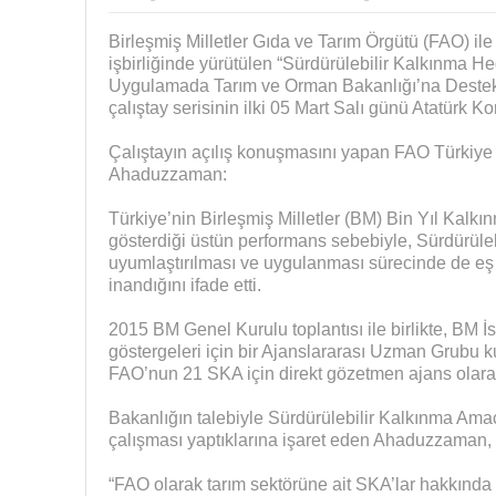
Birleşmiş Milletler Gıda ve Tarım Örgütü (FAO) il
işbirliğinde yürütülen “Sürdürülebilir Kalkınma H
Uygulamada Tarım ve Orman Bakanlığı’na Destek 
çalıştay serisinin ilki 05 Mart Salı günü Atatürk 
Çalıştayın açılış konuşmasını yapan FAO Türkiy
Ahaduzzaman:
Türkiye’nin Birleşmiş Milletler (BM) Bin Yıl Kalk
gösterdiği üstün performans sebebiyle, Sürdürüle
uyumlaştırılması ve uygulanması sürecinde de eş
inandığını ifade etti.
2015 BM Genel Kurulu toplantısı ile birlikte, BM 
göstergeleri için bir Ajanslararası Uzman Grub
FAO’nun 21 SKA için direkt gözetmen ajans olarak
Bakanlığın talebiyle Sürdürülebilir Kalkınma Amaçl
çalışması yaptıklarına işaret eden Ahaduzzaman, 
“FAO olarak tarım sektörüne ait SKA’lar hakkında fa