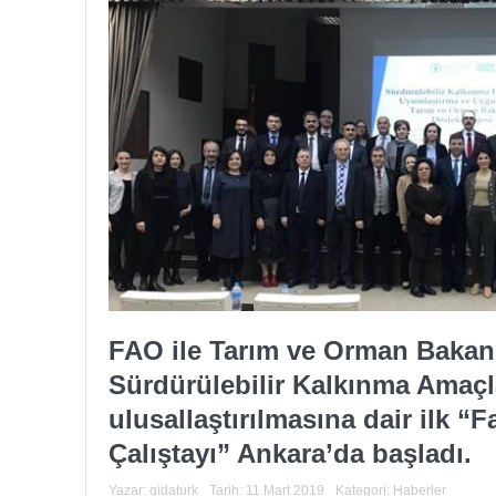
FAO ile Tarım ve Orman Bakanlı
Sürdürülebilir Kalkınma Amaçl
ulusallaştırılmasına dair ilk “F
Çalıştayı” Ankara’da başladı.
Yazar:
gidaturk
Tarih:
11 Mart 2019
Kategori:
Haberler