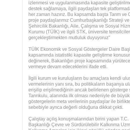
izlenmesi ve uygulanmasında kapasite geliştirilm
destek sağlamaya, ilgili paydaşları tek platforma
her zaman hazırız. Bu kapsamda başta Tarım ve 
proje paydaşlarımız Cumhurbaşkanlığı Strateji ve
Şehircilik Bakanlığı, Aile, Çalışma ve Sosyal Hizme
Kurumu (TÜİK) ve ilgili STK, üniversite temsilcileri
gerçekleştirmekten mutluluk duyuyoruz”
TÜİK Ekonomik ve Sosyal Göstergeler Daire Başk
kapsamında istatistiki kapasite geliştirme konus
değinerek, Bakanlığın proje kapsamında yürüteceğ
vermeye devam edeceklerini ifade etti.
İlgili kurum ve kuruluşların bu amaçlara kendi ulu
vermelerinin yanı sıra, bu politikaların başarıya u
erişilip erişilmediğinin ancak belirlenen gösterge 
Tanrıkulu, alanında ilk olması nedeniyle de büyük
göstergelerin meta verilerinin paydaşlar ile birlikt
sebebiyle ayrıca değerli olduğuna dikkat çekti.
Çalıştay açılış konuşmalarından birini yapan T.C.
Başkanlığı Çevre ve Sürdürülebilir Kalkınma Uzma