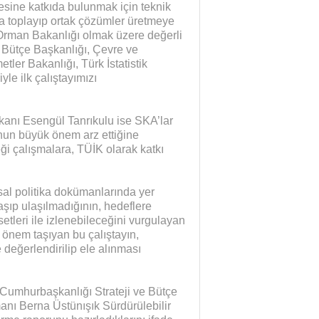
esine katkıda bulunmak için teknik
da toplayıp ortak çözümler üretmeye
Orman Bakanlığı olmak üzere değerli
 Bütçe Başkanlığı, Çevre ve
tler Bakanlığı, Türk İstatistik
yle ilk çalıştayımızı
anı Esengül Tanrıkulu ise SKA’lar
unun büyük önem arz ettiğine
i çalışmalara, TÜİK olarak katkı
sal politika dokümanlarında yer
laşıp ulaşılmadığının, hedeflere
setleri ile izlenebileceğini vurgulayan
 önem taşıyan bu çalıştayın,
e değerlendirilip ele alınması
 Cumhurbaşkanlığı Strateji ve Bütçe
nı Berna Üstünışık Sürdürülebilir