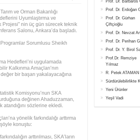
Prof. Dr. Barbaros
Prof. Dr. Erdoğan
e Tarım ve Orman Bakanlığı
edeflerini Uyumlaştırma ve
Prof. Dr. Gürhan
Projesi” nin üç gün sürecek teknik
Çiftçioğlu
Konferans Salonu, Ankara’da başladı.
Prof. Dr. Nevzat Ar
Prof. Dr. Perihan 
e Programlar Sorumlusu Sheikh
Prof. Dr. Y. Birol S
Prof.Dr. Remziye
ınma Hedefleri’ni uygulamada
Yılmaz
bilir Kalkınma Amaçları’nın
R. Petek ATAMAN
 değer bir başarı yakalayacağına
Sürdürülebilirlikte 
Yeni Ürünler
İstatistik Komisyonu’nun SKA
Yeşil Vadi
u kurduğuna değinen Ahaduzzaman,
 atandığını sözlerine ekledi.
arı’na yönelik farkındalığı arttırma
şöyle konuştu:
rkındalığın arttırılması, SKA’ların