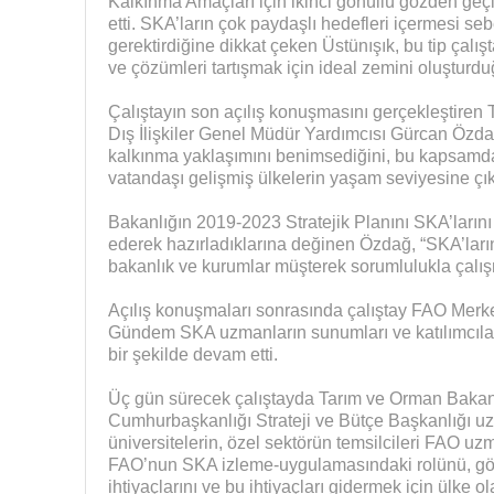
Kalkınma Amaçları için ikinci gönüllü gözden geçi
etti. SKA’ların çok paydaşlı hedefleri içermesi sebe
gerektirdiğine dikkat çeken Üstünışık, bu tip çalış
ve çözümleri tartışmak için ideal zemini oluşturdu
Çalıştayın son açılış konuşmasını gerçekleştiren
Dış İlişkiler Genel Müdür Yardımcısı Gürcan Özda
kalkınma yaklaşımını benimsediğini, bu kapsamda 
vatandaşı gelişmiş ülkelerin yaşam seviyesine çık
Bakanlığın 2019-2023 Stratejik Planını SKA’larını 
ederek hazırladıklarına değinen Özdağ, “SKA’ların
bakanlık ve kurumlar müşterek sorumlulukla çalışm
Açılış konuşmaları sonrasında çalıştay FAO Merk
Gündem SKA uzmanların sunumları ve katılımcılar 
bir şekilde devam etti.
Üç gün sürecek çalıştayda Tarım ve Orman Bakanlı
Cumhurbaşkanlığı Strateji ve Bütçe Başkanlığı uzma
üniversitelerin, özel sektörün temsilcileri FAO uz
FAO’nun SKA izleme-uygulamasındaki rolünü, göst
ihtiyaçlarını ve bu ihtiyaçları gidermek için ülke o