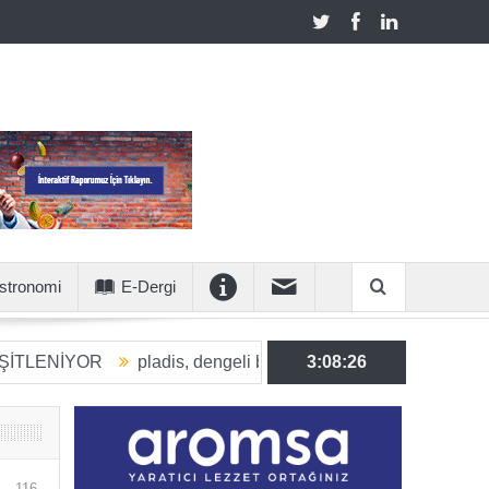
stronomi
E-Dergi
YOR
pladis, dengeli beslenmeye katkı sunan ürün hacmini 20
3:08:27
116