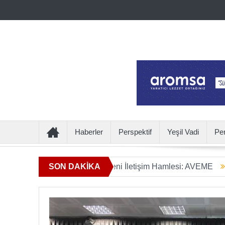
Haberler
Perspektif
Yeşil Vadi
Pe
mın Ötesine Geçen Yeni İletişim Hamlesi: AVEME
SON DAKİKA
İÇECEK