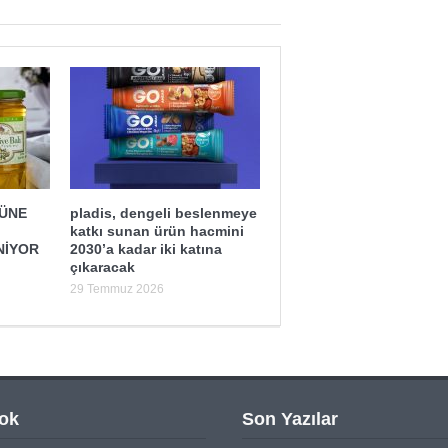
ĞÜNE
pladis, dengeli beslenmeye
katkı sunan ürün hacmini
NİYOR
2030’a kadar iki katına
çıkaracak
29 Temmuz 2026
ok
Son Yazılar