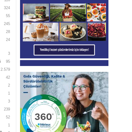
324
55
245
28
24
3
i
95
2.579
42
2
1
3
239
52
1