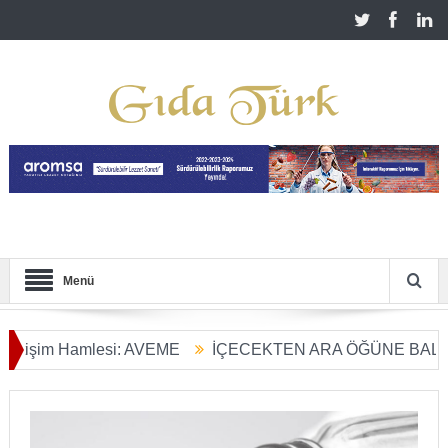
Menü
şim Hamlesi: AVEME
İÇECEKTEN ARA ÖĞÜNE BALIN KUL
Tarım Dönüşümü Başladı