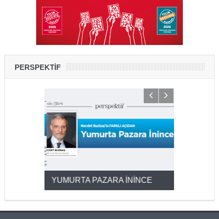
PERSPEKTİF
YUMURTA PAZARA İNİNCE
2025’ten 2