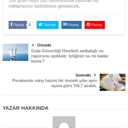
100 gram veya 100 mililitresinde bulunan tuz
miktarlarının belirtilmesi gerekecek.
Paylaş
0
Tweetle
Paylaş
Paylaş
Önceki
Gıda Güvenliği Hareketi ambalajlı su
raporunu açıkladı: İçtiğiniz su ne kadar
temiz?
Sonraki
Perakende satış hacmi bir önceki yılın aynı
ayına göre %6,7 azaldı.
YAZAR HAKKINDA