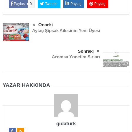
Paylaş
0
Tweetle
Paylaş
Paylaş
Önceki
Aytaç Şipşak Ailesinin Yeni Üyesi
Sonraki
Aromsa Yönetim Sırları
YAZAR HAKKINDA
gidaturk