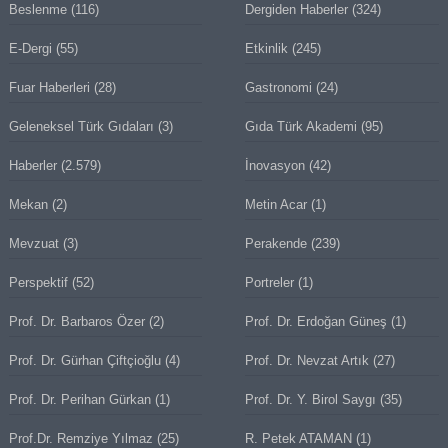
Beslenme
(116)
Dergiden Haberler
(324)
E-Dergi
(55)
Etkinlik
(245)
Fuar Haberleri
(28)
Gastronomi
(24)
Geleneksel Türk Gıdaları
(3)
Gıda Türk Akademi
(95)
Haberler
(2.579)
İnovasyon
(42)
Mekan
(2)
Metin Acar
(1)
Mevzuat
(3)
Perakende
(239)
Perspektif
(52)
Portreler
(1)
Prof. Dr. Barbaros Özer
(2)
Prof. Dr. Erdoğan Güneş
(1)
Prof. Dr. Gürhan Çiftçioğlu
(4)
Prof. Dr. Nevzat Artık
(27)
Prof. Dr. Perihan Gürkan
(1)
Prof. Dr. Y. Birol Saygı
(35)
Prof.Dr. Remziye Yılmaz
(25)
R. Petek ATAMAN
(1)