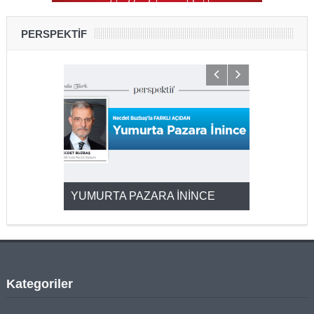
PERSPEKTİF
YUMURTA PAZARA İNİNCE
2025’ten 2
Kategoriler