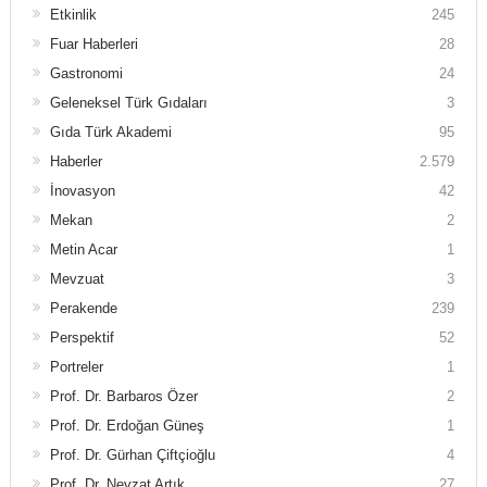
Etkinlik
245
Fuar Haberleri
28
Gastronomi
24
Geleneksel Türk Gıdaları
3
Gıda Türk Akademi
95
Haberler
2.579
İnovasyon
42
Mekan
2
Metin Acar
1
Mevzuat
3
Perakende
239
Perspektif
52
Portreler
1
Prof. Dr. Barbaros Özer
2
Prof. Dr. Erdoğan Güneş
1
Prof. Dr. Gürhan Çiftçioğlu
4
Prof. Dr. Nevzat Artık
27