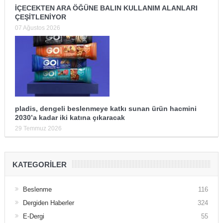
İÇECEKTEN ARA ÖĞÜNE BALIN KULLANIM ALANLARI
ÇEŞİTLENİYOR
07 Ağustos 2026
pladis, dengeli beslenmeye katkı sunan ürün hacmini
2030’a kadar iki katına çıkaracak
29 Temmuz 2026
KATEGORILER
Beslenme
116
Dergiden Haberler
324
E-Dergi
55