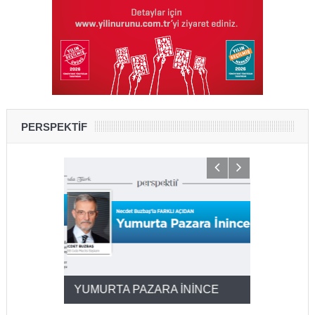
PERSPEKTİF
YUMURTA PAZARA İNİNCE
2025’ten 2