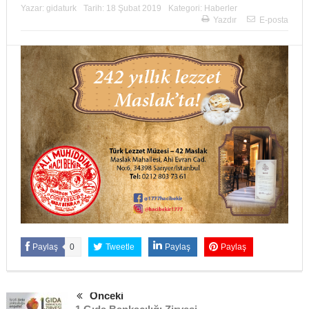
Yazar:
gidaturk
Tarih:
18 Şubat 2019
Kategori:
Haberler
Yazdır
E-posta
Paylaş
0
Tweetle
Paylaş
Paylaş
Önceki