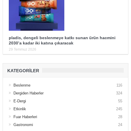
pladis, dengeli beslenmeye katkı sunan ürün hacmini
2030’a kadar iki katına çıkaracak
29 Temmuz 2026
KATEGORILER
Beslenme
116
Dergiden Haberler
324
E-Dergi
55
Etkinlik
245
Fuar Haberleri
28
Gastronomi
24