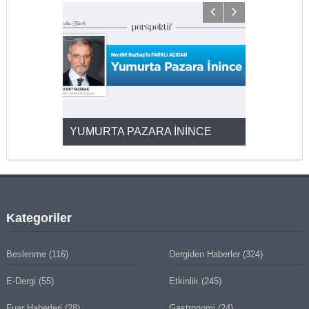
YUMURTA PAZARA İNİNCE
2025’ten 2
Kategoriler
Beslenme
(116)
Dergiden Haberler
(324)
E-Dergi
(55)
Etkinlik
(245)
Fuar Haberleri
(28)
Gastronomi
(24)