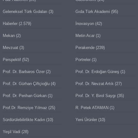
Geleneksel Türk Gıdaları
(3)
Gıda Türk Akademi
(95)
Haberler
(2.579)
İnovasyon
(42)
Mekan
(2)
Metin Acar
(1)
Mevzuat
(3)
Perakende
(239)
Perspektif
(52)
Portreler
(1)
Prof. Dr. Barbaros Özer
(2)
Prof. Dr. Erdoğan Güneş
(1)
Prof. Dr. Gürhan Çiftçioğlu
(4)
Prof. Dr. Nevzat Artık
(27)
Prof. Dr. Perihan Gürkan
(1)
Prof. Dr. Y. Birol Saygı
(35)
Prof.Dr. Remziye Yılmaz
(25)
R. Petek ATAMAN
(1)
Sürdürülebilirlikte Kadın
(10)
Yeni Ürünler
(10)
Yeşil Vadi
(28)