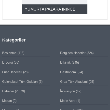
YUMURTA PAZARA İNİNCE
2025’ten 2
Kategoriler
Beslenme
(116)
Dergiden Haberler
(324)
E-Dergi
(55)
Etkinlik
(245)
Fuar Haberleri
(28)
Gastronomi
(24)
Geleneksel Türk Gıdaları
(3)
Gıda Türk Akademi
(95)
Haberler
(2.579)
İnovasyon
(42)
Mekan
(2)
Metin Acar
(1)