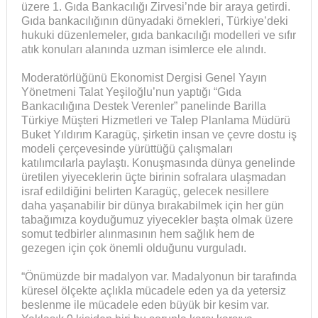
üzere 1. Gıda Bankacılığı Zirvesi’nde bir araya getirdi.
Gıda bankacılığının dünyadaki örnekleri, Türkiye’deki
hukuki düzenlemeler, gıda bankacılığı modelleri ve sıfır
atık konuları alanında uzman isimlerce ele alındı.
Moderatörlüğünü Ekonomist Dergisi Genel Yayın
Yönetmeni Talat Yeşiloğlu’nun yaptığı “Gıda
Bankacılığına Destek Verenler” panelinde Barilla
Türkiye Müşteri Hizmetleri ve Talep Planlama Müdürü
Buket Yıldırım Karagüç, şirketin insan ve çevre dostu iş
modeli çerçevesinde yürüttüğü çalışmaları
katılımcılarla paylaştı. Konuşmasında dünya genelinde
üretilen yiyeceklerin üçte birinin sofralara ulaşmadan
israf edildiğini belirten Karagüç, gelecek nesillere
daha yaşanabilir bir dünya bırakabilmek için her gün
tabağımıza koyduğumuz yiyecekler başta olmak üzere
somut tedbirler alınmasının hem sağlık hem de
gezegen için çok önemli olduğunu vurguladı.
“Önümüzde bir madalyon var. Madalyonun bir tarafında
küresel ölçekte açlıkla mücadele eden ya da yetersiz
beslenme ile mücadele eden büyük bir kesim var.