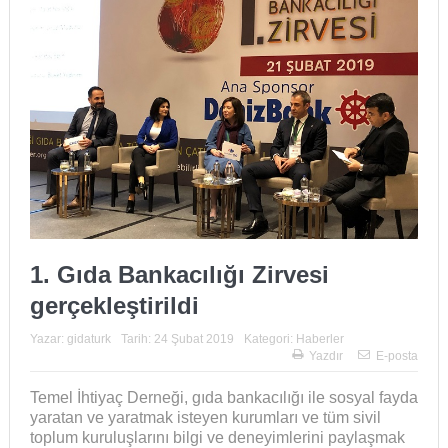
1. Gıda Bankacılığı Zirvesi
gerçekleştirildi
Yazar:
gidaturk
Tarih:
24 Şubat 2019
Kategori:
Haberler
Yazdır
E-posta
Temel İhtiyaç Derneği, gıda bankacılığı ile sosyal fayda
yaratan ve yaratmak isteyen kurumları ve tüm sivil
toplum kuruluşlarını bilgi ve deneyimlerini paylaşmak