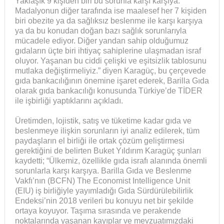
Yaklaşık 9 kişiden biri bu sorunla karşı karşıya.
Madalyonun diğer tarafında ise maalesef her 7 kişiden
biri obezite ya da sağlıksız beslenme ile karşı karşıya
ya da bu konudan doğan bazı sağlık sorunlarıyla
mücadele ediyor. Diğer yandan sahip olduğumuz
gıdaların üçte biri ihtiyaç sahiplerine ulaşmadan israf
oluyor. Yaşanan bu ciddi çelişki ve eşitsizlik tablosunu
mutlaka değiştirmeliyiz.” diyen Karagüç, bu çerçevede
gıda bankacılığının önemine işaret ederek, Barilla Gıda
olarak gıda bankacılığı konusunda Türkiye’de TİDER
ile işbirliği yaptıklarını açıkladı.
Üretimden, lojistik, satış ve tüketime kadar gıda ve
beslenmeye ilişkin sorunların iyi analiz edilerek, tüm
paydaşların el birliği ile ortak çözüm geliştirmesi
gerektiğini de belirten Buket Yıldırım Karagüç şunları
kaydetti; “Ülkemiz, özellikle gıda israfı alanında önemli
sorunlarla karşı karşıya. Barilla Gıda ve Beslenme
Vakfı’nın (BCFN) The Economist Intelligence Unit
(EIU) iş birliğiyle yayımladığı Gıda Sürdürülebilirlik
Endeksi’nin 2018 verileri bu konuyu net bir şekilde
ortaya koyuyor. Taşıma sırasında ve perakende
noktalarında yaşanan kayıplar ve mevzuatımızdaki