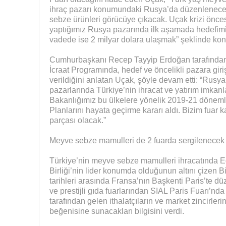
ihraç pazarı konumundaki Rusya’da düzenlenece
sebze ürünleri görücüye çıkacak. Uçak krizi önces
yaptığımız Rusya pazarında ilk aşamada hedefimiz
vadede ise 2 milyar dolara ulaşmak” şeklinde kon
Cumhurbaşkanı Recep Tayyip Erdoğan tarafından
İcraat Programında, hedef ve öncelikli pazara giriş
verildiğini anlatan Uçak, şöyle devam etti: “Rusy
pazarlarında Türkiye’nin ihracat ve yatırım imkanlar
Bakanlığımız bu ülkelere yönelik 2019-21 döneml
Planlarını hayata geçirme kararı aldı. Bizim fuar k
parçası olacak.”
Meyve sebze mamulleri de 2 fuarda sergilenecek
Türkiye’nin meyve sebze mamulleri ihracatında E
Birliği’nin lider konumda olduğunun altını çizen 
tarihleri arasında Fransa’nın Başkenti Paris’te 
ve prestijli gıda fuarlarından SIAL Paris Fuarı’nda
tarafından gelen ithalatçıların ve market zincirlerin
beğenisine sunacakları bilgisini verdi.