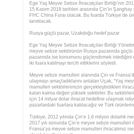
Ege Yaş Meyve Sebze İhracatçıları Birliği’nin 2018
15 Kasım 2018 tarihleri arasında Çin’in Şanghay 
FHC China Furaı olacak. Bu fuarda Türkiye’de ür
tanıtılacak.
Rusya güçlü pazar, Uzakdoğu hedef pazar
Ege Yaş Meyve Sebze İhracatçıları Birliği Yöneti
meyve sebze sektörünün Rusya pazarında güçl
pazarında ise konumunu güçlendirmek istediğin
iki fuara katılmayı tercih ettiklerini söyledi.
Meyve sebze mamulleri alanında Çin ve Fransa’dak
ulaşmayı amaçladıklarını anlatan Uçak, “Yaş me
mamulleri sektörlerimizin gerçekleştirdikleri ihra
kalan katma değeri yüksek sektörler. Bu sektörlerim
için 14 milyar dolar ihracat hedefine ulaşmak isti
pazarlardaki fuarlara katılacağız ve Türk ürünlerin
Türkiye, 2012 yılında Çin’e 1.6 milyon dolarlık m
2017 yılı sonunda Çin’e meyve sebze mamulleri ih
Fransa’ya meyve sebze mamulleri ihracatımız ise;