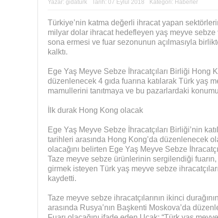
Yazar:
gidaturk
Tarih:
07 Eylül 2018
Kategori:
Haberler
Türkiye’nin katma değerli ihracat yapan sektörler
milyar dolar ihracat hedefleyen yaş meyve sebze
sona ermesi ve fuar sezonunun açılmasıyla birlikt
kalktı.
Ege Yaş Meyve Sebze İhracatçıları Birliği Hong 
düzenlenecek 4 gıda fuarına katılarak Türk yaş
mamullerini tanıtmaya ve bu pazarlardaki konumu
İlk durak Hong Kong olacak
Ege Yaş Meyve Sebze İhracatçıları Birliği’nin katıl
tarihleri arasında Hong Kong’da düzenlenecek ola
olacağını belirten Ege Yaş Meyve Sebze İhracatçıl
Taze meyve sebze ürünlerinin sergilendiği fuarın
girmek isteyen Türk yaş meyve sebze ihracatçılar
kaydetti.
Taze meyve sebze ihracatçılarının ikinci durağının 
arasında Rusya’nın Başkenti Moskova’da düzen
Fuarı olacağını ifade eden Uçak; “Türk yaş meyv