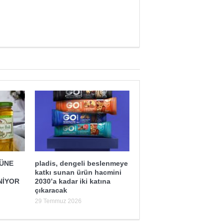
ĞÜNE
pladis, dengeli beslenmeye
katkı sunan ürün hacmini
NİYOR
2030’a kadar iki katına
çıkaracak
29 Temmuz 2026