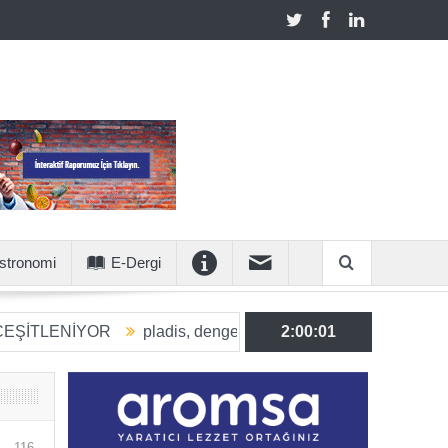
stronomi
E-Dergi
İYOR
pladis, dengeli beslenmeye katkı sunan ürün hacmini 2
2:00:02
116