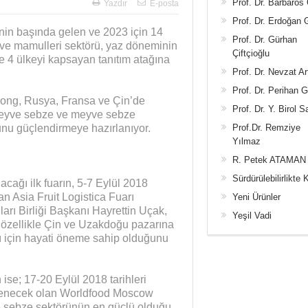
Prof. Dr. Barbaros
Yazdır
E-posta
Prof. Dr. Erdoğan
inin başında gelen ve 2023 için 14
Prof. Dr. Gürhan
 ve mamulleri sektörü, yaz döneminin
Çiftçioğlu
e 4 ülkeyi kapsayan tanıtım atağına
Prof. Dr. Nevzat Ar
Prof. Dr. Perihan 
Kong, Rusya, Fransa ve Çin’de
Prof. Dr. Y. Birol S
 meyve sebze ve meyve sebze
nu güçlendirmeye hazırlanıyor.
Prof.Dr. Remziye
Yılmaz
R. Petek ATAMAN
Sürdürülebilirlikte 
acağı ilk fuarın, 5-7 Eylül 2018
n Asia Fruit Logistica Fuarı
Yeni Ürünler
arı Birliği Başkanı Hayrettin Uçak,
Yeşil Vadi
, özellikle Çin ve Uzakdoğu pazarına
ı için hayati öneme sahip olduğunu
ise; 17-20 Eylül 2018 tarihleri
lenecek olan Worldfood Moscow
e sebze sektörünün en güçlü olduğu