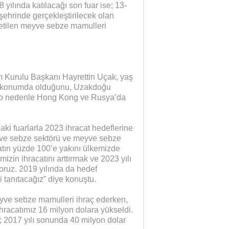
 yılında katılacağı son fuar ise; 13-
şehrinde gerçekleştirilecek olan
etilen meyve sebze mamulleri
m Kurulu Başkanı Hayrettin Uçak, yaş
ü konumda olduğunu, Uzakdoğu
i o nedenle Hong Kong ve Rusya’da
i fuarlarla 2023 ihracat hedeflerine
yve sebze sektörü ve meyve sebze
catın yüzde 100’e yakını ülkemizde
izin ihracatını arttırmak ve 2023 yılı
yoruz. 2019 yılında da hedef
i tanıtacağız” diye konuştu.
eyve sebze mamulleri ihraç ederken,
racatımız 16 milyon dolara yükseldi.
 2017 yılı sonunda 40 milyon dolar