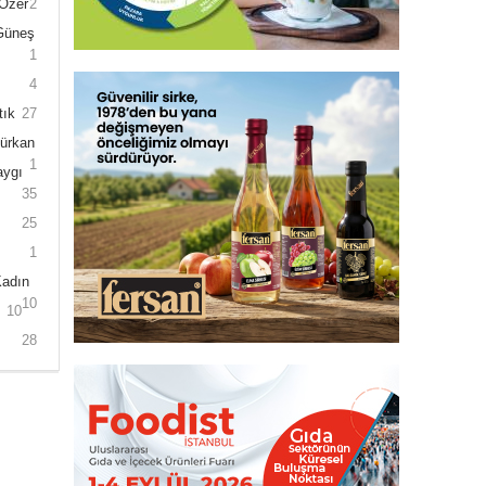
 Özer
2
 Güneş
1
4
tık
27
Gürkan
1
aygı
35
25
1
Kadın
10
10
28