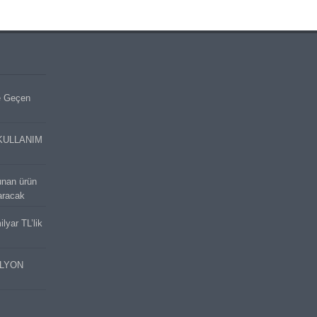
e Geçen
KULLANIM
unan ürün
aracak
lyar TL’lik
İLYON