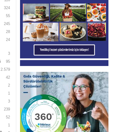
324
55
245
28
24
3
i
95
2.579
42
2
1
3
239
52
1