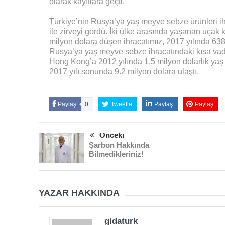
olarak kayıtlara geçti.
Türkiye’nin Rusya’ya yaş meyve sebze ürünleri ih
ile zirveyi gördü. İki ülke arasında yaşanan uçak 
milyon dolara düşen ihracatımız, 2017 yılında 638 
Rusya’ya yaş meyve sebze ihracatındaki kısa vade
Hong Kong’a 2012 yılında 1.5 milyon dolarlık ya
2017 yılı sonunda 9.2 milyon dolara ulaştı.
Paylaş
0
Tweetle
Paylaş
Paylaş
Önceki
Şarbon Hakkında
Bilmedikleriniz!
YAZAR HAKKINDA
gidaturk