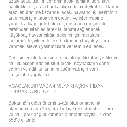
azaltılacak, üst limitler artırılacak, teminat sorunları
hafifletilecek, arazi bankacılığı gibi modellerle atıl tarım
arazileri üretime kazandırılacak, hayvancılık üretiminin
artırılması için kaba yem üretimi ve işlenmesine
yönelik altyapı geliştirilecek, meraların girişimciler
tarafından ıslah edilerek kullanımı sağlanacak,
küçükbaş hayvancılığın gelişimi için meraların
kullanımı teşvik edilecek, bu konuda büyük yatırım
yapmak isteyen yatırımcılara yer temin edilecek.
Yeni sistem ile tarım ve ormancılık politikaları yerlilik ve
millilik ekseninde oluşturulacak. Kaynakların daha
verimli ve adil kullanımını sağlamak için yeni
çalışmalar yapılacak.
AĞAÇLANDIRMADA 4 MİLYARI AŞKIN FİDAN
TOPRAKLA BULUŞTU
Bakanlığın diğer önemli ayağı olan ormancılık
alanında da son 16 yılda Türkiye’deki doğal sit alanı
ve milli parklar gibi korunan alanların sayısı 175’ten
558’e çıkarıldı.