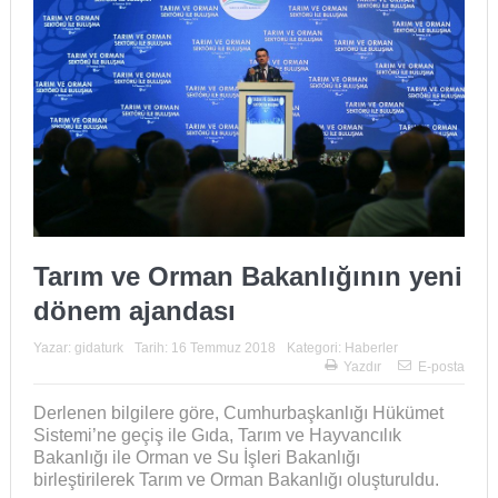
Tarım ve Orman Bakanlığının yeni
dönem ajandası
Yazar:
gidaturk
Tarih:
16 Temmuz 2018
Kategori:
Haberler
Yazdır
E-posta
Derlenen bilgilere göre, Cumhurbaşkanlığı Hükümet
Sistemi’ne geçiş ile Gıda, Tarım ve Hayvancılık
Bakanlığı ile Orman ve Su İşleri Bakanlığı
birleştirilerek Tarım ve Orman Bakanlığı oluşturuldu.