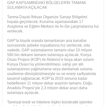
GAP KAPSAMINDAKİ BÖLGELERİN TAMAMI
SULAMAYA AÇILACAK
Tarıma Dayalı İhtisas Organize Sanayi Bölgeleri
hayata geçirilecek. Kurulma aşamasındaki 17
Araştırma ve Eğitim Merkezi ile Ar-Ge çalışmalarına hız
verilecek.
GAP’ta büyük oranda tamamlanan ana kanallar
sonrasında şebeke inşaatlarına hız verilecek, orta
vadede, GAP sulamalarının tamamı olan 10 milyon
580 bin dekarın tamamı sulamaya açılacak, Konya
Ovası Projesi (KOP) ile Akdeniz’e boşa akan suların
Konya Ovası’na yönlendirilmesi, vahşi yer altı
sulamalarının yağmurlama veya damlamalı sulama
usullerine dönüştürülmesiyle su ve enerji sarfiyatında
tasarruf sağlanacak. KOP’ta 2019 sonuna kadar
hedeflenen 11 milyon dekar arazinin tamamı, Doğu
Anadolu Projesi’yle 2,3 milyon dekar arazi daha
sulamaya açılacak.
Tarımsal kredi ve hibelere ilişkin bürokratik işlemler