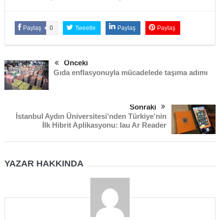
Paylaş
0
Tweetle
Paylaş
Paylaş
Önceki
Gıda enflasyonuyla mücadelede taşıma adımı
Sonraki
İstanbul Aydın Üniversitesi’nden Türkiye’nin
İlk Hibrit Aplikasyonu: Iau Ar Reader
YAZAR HAKKINDA