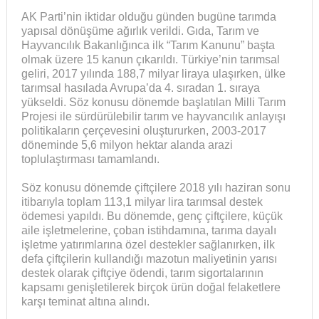
AK Parti’nin iktidar olduğu günden bugüne tarımda
yapısal dönüşüme ağırlık verildi. Gıda, Tarım ve
Hayvancılık Bakanlığınca ilk “Tarım Kanunu” başta
olmak üzere 15 kanun çıkarıldı. Türkiye’nin tarımsal
geliri, 2017 yılında 188,7 milyar liraya ulaşırken, ülke
tarımsal hasılada Avrupa’da 4. sıradan 1. sıraya
yükseldi. Söz konusu dönemde başlatılan Milli Tarım
Projesi ile sürdürülebilir tarım ve hayvancılık anlayışı
politikaların çerçevesini oluştururken, 2003-2017
döneminde 5,6 milyon hektar alanda arazi
toplulaştırması tamamlandı.
Söz konusu dönemde çiftçilere 2018 yılı haziran sonu
itibarıyla toplam 113,1 milyar lira tarımsal destek
ödemesi yapıldı. Bu dönemde, genç çiftçilere, küçük
aile işletmelerine, çoban istihdamına, tarıma dayalı
işletme yatırımlarına özel destekler sağlanırken, ilk
defa çiftçilerin kullandığı mazotun maliyetinin yarısı
destek olarak çiftçiye ödendi, tarım sigortalarının
kapsamı genişletilerek birçok ürün doğal felaketlere
karşı teminat altına alındı.