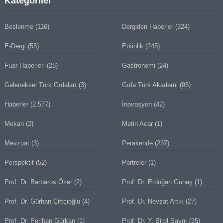
Kategoriler
Beslenme
(116)
Dergiden Haberler
(324)
E-Dergi
(55)
Etkinlik
(245)
Fuar Haberleri
(28)
Gastronomi
(24)
Geleneksel Türk Gıdaları
(3)
Gıda Türk Akademi
(95)
Haberler
(2.577)
İnovasyon
(42)
Mekan
(2)
Metin Acar
(1)
Mevzuat
(3)
Perakende
(237)
Perspektif
(52)
Portreler
(1)
Prof. Dr. Barbaros Özer
(2)
Prof. Dr. Erdoğan Güneş
(1)
Prof. Dr. Gürhan Çiftçioğlu
(4)
Prof. Dr. Nevzat Artık
(27)
Prof. Dr. Perihan Gürkan
(1)
Prof. Dr. Y. Birol Saygı
(35)