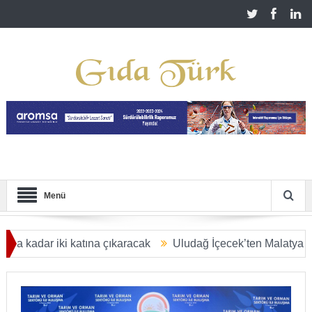
Menü
iki katına çıkaracak
Uludağ İçecek’ten Malatya’ya 2,5 milyar
LARA ULAŞACAK