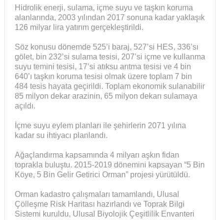
Hidrolik enerji, sulama, içme suyu ve taşkın koruma
alanlarında, 2003 yılından 2017 sonuna kadar yaklaşık
126 milyar lira yatırım gerçekleştirildi.
Söz konusu dönemde 525’i baraj, 527’si HES, 336’sı
gölet, bin 232’si sulama tesisi, 207’si içme ve kullanma
suyu temini tesisi, 17’si atıksu arıtma tesisi ve 4 bin
640’ı taşkın koruma tesisi olmak üzere toplam 7 bin
484 tesis hayata geçirildi. Toplam ekonomik sulanabilir
85 milyon dekar arazinin, 65 milyon dekarı sulamaya
açıldı.
İçme suyu eylem planları ile şehirlerin 2071 yılına
kadar su ihtiyacı planlandı.
Ağaçlandırma kapsamında 4 milyarı aşkın fidan
toprakla buluştu. 2015-2019 dönemini kapsayan “5 Bin
Köye, 5 Bin Gelir Getirici Orman” projesi yürütüldü.
Orman kadastro çalışmaları tamamlandı, Ulusal
Çölleşme Risk Haritası hazırlandı ve Toprak Bilgi
Sistemi kuruldu, Ulusal Biyolojik Çeşitlilik Envanteri