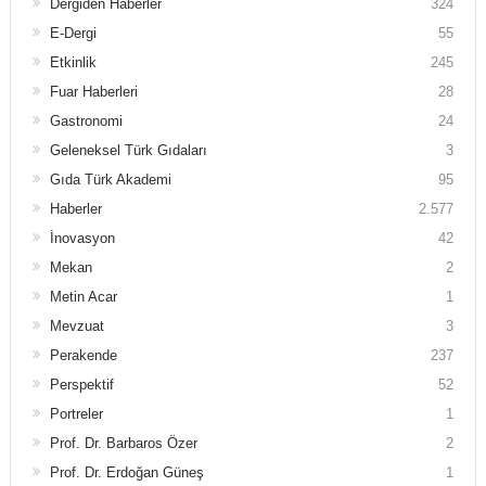
Dergiden Haberler
324
E-Dergi
55
Etkinlik
245
Fuar Haberleri
28
Gastronomi
24
Geleneksel Türk Gıdaları
3
Gıda Türk Akademi
95
Haberler
2.577
İnovasyon
42
Mekan
2
Metin Acar
1
Mevzuat
3
Perakende
237
Perspektif
52
Portreler
1
Prof. Dr. Barbaros Özer
2
Prof. Dr. Erdoğan Güneş
1