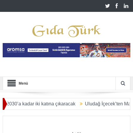
Menü
a kadar iki katına çıkaracak
Uludağ İçecek’ten Malatya’ya 2,
YAR DOLARA ULAŞACAK