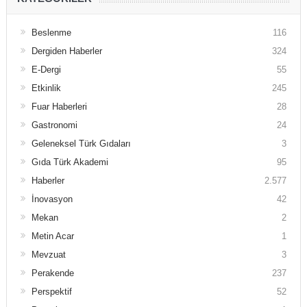
Beslenme
116
Dergiden Haberler
324
E-Dergi
55
Etkinlik
245
Fuar Haberleri
28
Gastronomi
24
Geleneksel Türk Gıdaları
3
Gıda Türk Akademi
95
Haberler
2.577
İnovasyon
42
Mekan
2
Metin Acar
1
Mevzuat
3
Perakende
237
Perspektif
52