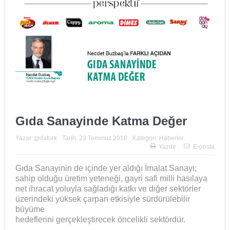
Gıda Sanayinde Katma Değer
Yazar:
gidaturk
Tarih:
23 Temmuz 2018
Kategori:
Haberler
Yazdır
E-posta
Gıda Sanayinin de içinde yer aldığı İmalat Sanayi;
sahip olduğu üretim yeteneği, gayri safi milli hasılaya
net ihracat yoluyla sağladığı katkı ve diğer sektörler
üzerindeki yüksek çarpan etkisiyle sürdürülebilir
büyüme
hedeflerini gerçekleştirecek öncelikli sektördür.