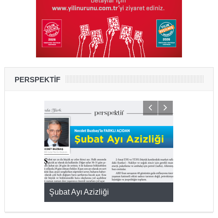
PERSPEKTİF
KMAK
Şubat Ayı Azizliği
YUMURTA P